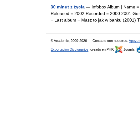
30 minut z życia
— Infobox Album | Name = 3
Released = 2002 Recorded = 2000 2001 Genr
= Last album = Masz to jak w banku (2001
© Academic, 2000-2026
Contacte con nosotros:
Apoyo 
Exportación Diccionarios
, creado en PHP,
Joomla,