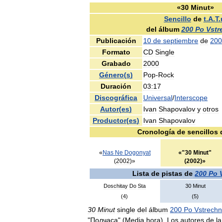
«
30
Minut
»
Sencillo
de
t
.
A
.
T
.
del
álbum
200
Po
Vstr
Publicación
10
de
septiembre
de
200
Formato
CD
Single
Grabado
2000
Género
(
s
)
Pop
-
Rock
Duración
03:17
Discográfica
Universal
/
Interscope
Autor
(
es
)
Ivan
Shapovalov
y
otros
Productor
(
es
)
Ivan
Shapovalov
Cronología
de
sencillos
«
Nas
Ne
Dogonyat
«
"
30
Minut
"
(
2002
)»
(
2002
)»
Lista
de
pistas
de
200
Po
Doschitay
Do
Sta
30
Minut
(
4
)
(
5
)
30
Minut
single
del
álbum
200
Po
Vstrech
"
Полчаса
" (
Media
hora
).
Los
autores
de
la