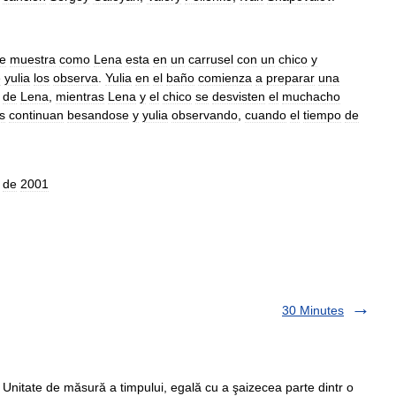
e
muestra
como
Lena
esta
en
un
carrusel
con
un
chico
y
e
yulia
los
observa
.
Yulia
en
el
baño
comienza
a
preparar
una
de
Lena
,
mientras
Lena
y
el
chico
se
desvisten
el
muchacho
os
continuan
besandose
y
yulia
observando
,
cuando
el
tiempo
de
de
2001
30 Minutes
. Unitate de măsură a timpului, egală cu a şaizecea parte dintr o