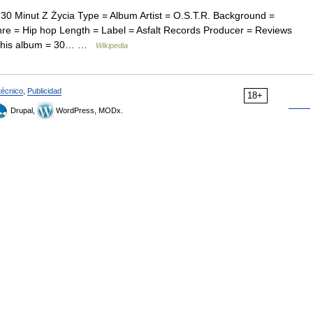
0 Minut Z Życia Type = Album Artist = O.S.T.R. Background =
e = Hip hop Length = Label = Asfalt Records Producer = Reviews
) This album = 30… …
Wikipedia
técnico
,
Publicidad
18+
Drupal,
WordPress, MODx.