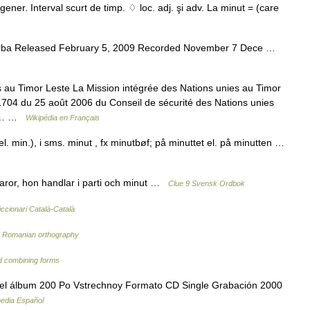
gener. Interval scurt de timp. ♢ loc. adj. şi adv. La minut = (care
orba Released February 5, 2009 Recorded November 7 Dece …
 au Timor Leste La Mission intégrée des Nations unies au Timor
1704 du 25 août 2006 du Conseil de sécurité des Nations unies
te,… …
Wikipédia en Français
n el. min.), i sms. minut , fx minutbøf; på minuttet el. på minutten …
i varor, hon handlar i parti och minut …
Clue 9 Svensk Ordbok
iccionari Català-Català
…
Romanian orthography
nd combining forms
 del álbum 200 Po Vstrechnoy Formato CD Single Grabación 2000
pedia Español