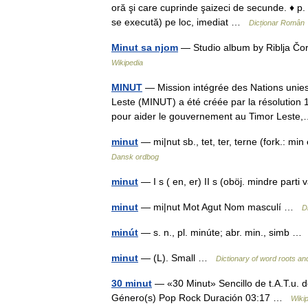
oră şi care cuprinde şaizeci de secunde. ♦ p. 
se execută) pe loc, imediat …
Dicționar Român
Minut sa njom
— Studio album by Riblja Č
Wikipedia
MINUT
— Mission intégrée des Nations unies
Leste (MINUT) a été créée par la résolution 
pour aider le gouvernement au Timor Les
minut
— mi|nut sb., tet, ter, terne (fork.: mi
Dansk ordbog
minut
— I s ( en, er) II s (oböj. mindre part
minut
— mi|nut Mot Agut Nom masculí …
D
minút
— s. n., pl. minúte; abr. min., simb 
minut
— (L). Small …
Dictionary of word roots a
30 minut
— «30 Minut» Sencillo de t.A.T.u.
Género(s) Pop Rock Duración 03:17 …
Wiki