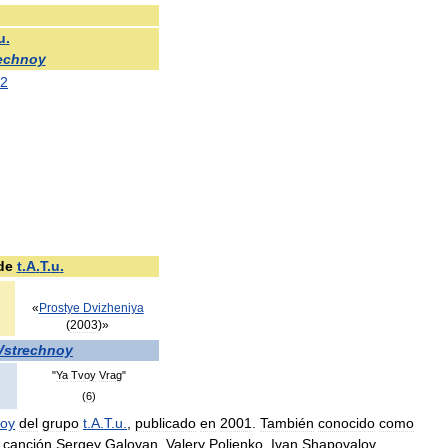
u
.
echnoy
2
de
t
.
A
.
T
.
u
.
«
Prostye
Dvizheniya
(
2003
)»
Vstrechnoy
"
Ya
Tvoy
Vrag
"
(
6
)
noy
del
grupo
t
.
A
.
T
.
u
.
,
publicado
en
2001
.
También
conocido
como
canción
Sergey
Galoyan
,
Valery
Polienko
,
Ivan
Shapovalov
.