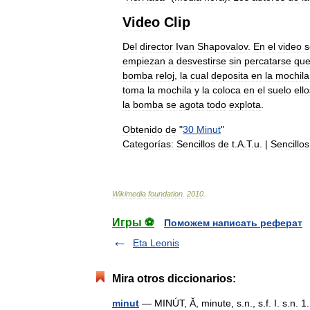
Video
Clip
Del
director
Ivan
Shapovalov
.
En
el
video
s
empiezan
a
desvestirse
sin
percatarse
qu
bomba
reloj
,
la
cual
deposita
en
la
mochila
toma
la
mochila
y
la
coloca
en
el
suelo
ell
la
bomba
se
agota
todo
explota
.
Obtenido
de
"
30
Minut
"
Categorías:
Sencillos
de
t
.
A
.
T
.
u
.
|
Sencillos
Wikimedia
foundation
.
2010
.
Игры ⚽
Поможем написать реферат
Eta Leonis
Mira otros diccionarios:
minut
— MINÚT, Ă, minute, s.n., s.f. I. s.n. 1