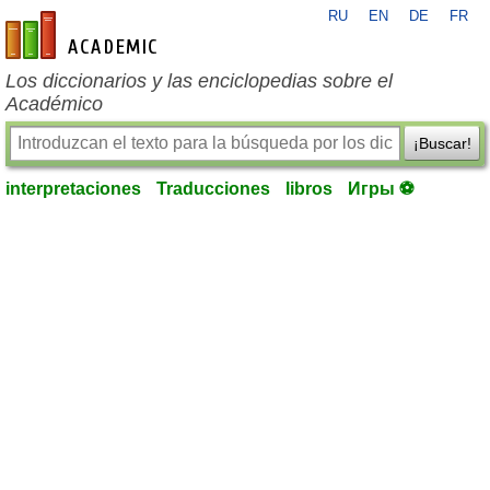
RU
EN
DE
FR
es-academic.com
Los diccionarios y las enciclopedias sobre el
Académico
¡Buscar!
interpretaciones
Traducciones
libros
Игры ⚽