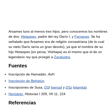
Arsames tuvo al menos tres hijos, pero conocemos los nombres
de dos:
Histaspes
, padre del rey Darío I, y
Farnaces
. Se ha
señalado que Arsames era de religión zoroastriana (de la cual
su nieto Darío sería un gran devoto), ya que el nombre de su
hijo Histaspes (en persa, Vishtapa) es el mismo que el de un
legendario rey que proegió a
Zaratustra
.
Fuentes
Inscripción de Hamadán,
AsH
.
Inscripción de Behistún
.
Inscripciones de Susa,
DSf
(
persa
) y
DSz
(
elamita
).
Heródoto
,
Historias
I 209, VII 11, 224
Referencias