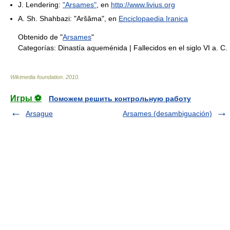
J. Lendering:
"Arsames"
, en
http://www.livius.org
A. Sh. Shahbazi: "Aršâma", en
Enciclopaedia Iranica
Obtenido de "
Arsames
"
Categorías:
Dinastía aqueménida
|
Fallecidos en el siglo VI a. C.
Wikimedia foundation
.
2010
.
Игры ⚽
Поможем решить контрольную работу
Arsague
Arsames (desambiguación)