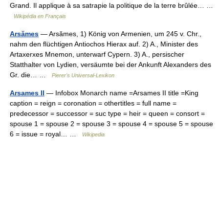
Grand. Il applique à sa satrapie la politique de la terre brûlée… …
Wikipédia en Français
Arsămes
— Arsămes, 1) König von Armenien, um 245 v. Chr.,
nahm den flüchtigen Antiochos Hierax auf. 2) A., Minister des
Artaxerxes Mnemon, unterwarf Cypern. 3) A., persischer
Statthalter von Lydien, versäumte bei der Ankunft Alexanders des
Gr. die… …
Pierer's Universal-Lexikon
Arsames II
— Infobox Monarch name =Arsames II title =King
caption = reign = coronation = othertitles = full name =
predecessor = successor = suc type = heir = queen = consort =
spouse 1 = spouse 2 = spouse 3 = spouse 4 = spouse 5 = spouse
6 = issue = royal… …
Wikipedia