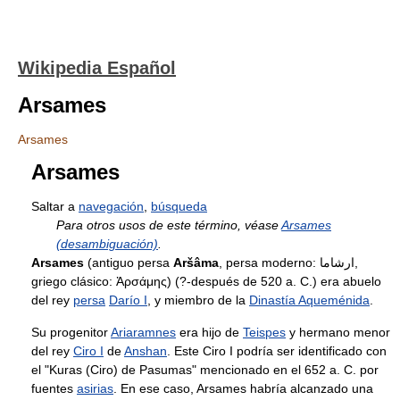
Wikipedia Español
Arsames
Arsames
Arsames
Saltar a
navegación
,
búsqueda
Para otros usos de este término, véase
Arsames
(desambiguación)
.
Arsames
(antiguo persa
Aršâma
, persa moderno: ارشاما,
griego clásico: Ἀρσάμης) (?-después de 520 a. C.) era abuelo
del rey
persa
Darío I
, y miembro de la
Dinastía Aqueménida
.
Su progenitor
Ariaramnes
era hijo de
Teispes
y hermano menor
del rey
Ciro I
de
Anshan
. Este Ciro I podría ser identificado con
el "Kuras (Ciro) de Pasumas" mencionado en el 652 a. C. por
fuentes
asirias
. En ese caso, Arsames habría alcanzado una