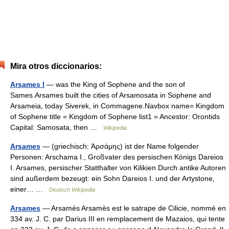
Mira otros diccionarios:
Arsames I
— was the King of Sophene and the son of
Sames.Arsames built the cities of Arsamosata in Sophene and
Arsameia, today Siverek, in Commagene.Navbox name= Kingdom
of Sophene title = Kingdom of Sophene list1 = Ancestor: Orontids
Capital: Samosata, then …
Wikipedia
Arsames
— (griechisch: Ἀρσάμης) ist der Name folgender
Personen: Arschama I., Großvater des persischen Königs Dareios
I. Arsames, persischer Statthalter von Kilikien Durch antike Autoren
sind außerdem bezeugt: ein Sohn Dareios I. und der Artystone,
einer… …
Deutsch Wikipedia
Arsames
— Arsamès Arsamès est le satrape de Cilicie, nommé en
334 av. J. C. par Darius III en remplacement de Mazaios, qui tente