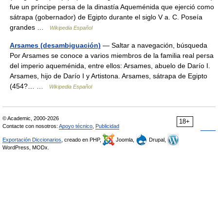
fue un príncipe persa de la dinastía Aqueménida que ejerció como
sátrapa (gobernador) de Egipto durante el siglo V a. C. Poseía
grandes …
Wikipedia Español
Arsames (desambiguación)
— Saltar a navegación, búsqueda
Por Arsames se conoce a varios miembros de la familia real persa
del imperio aqueménida, entre ellos: Arsames, abuelo de Darío I.
Arsames, hijo de Darío I y Artistona. Arsames, sátrapa de Egipto
(454?… …
Wikipedia Español
© Academic, 2000-2026
18+
Contacte con nosotros:
Apoyo técnico
,
Publicidad
Exportación Diccionarios
, creado en PHP,
Joomla,
Drupal,
WordPress, MODx.