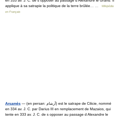
en 333 av. J. C. de s opposer au passage d Alexandre le Grand. Il
applique à sa satrapie la politique de la terre brûlée… …
Wikipédia
en Français
Arsamès
— (en persan: آرشام) est le satrape de Cilicie, nommé
en 334 av. J. C. par Darius III en remplacement de Mazaios, qui
tente en 333 av. J. C. de s opposer au passage d Alexandre le