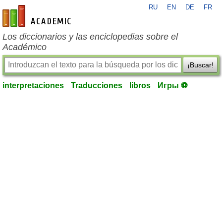
RU
EN
DE
FR
es-academic.com
Los diccionarios y las enciclopedias sobre el
Académico
¡Buscar!
interpretaciones
Traducciones
libros
Игры ⚽