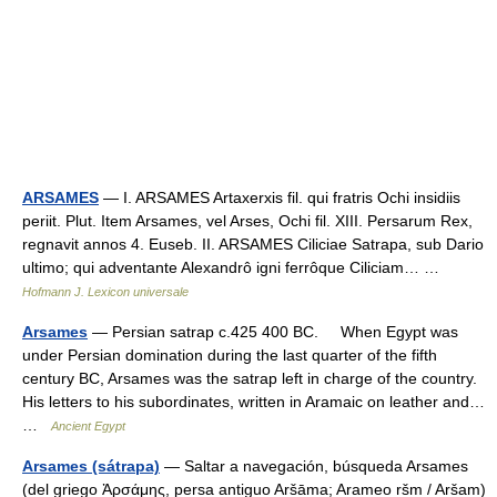
ARSAMES
— I. ARSAMES Artaxerxis fil. qui fratris Ochi insidiis
periit. Plut. Item Arsames, vel Arses, Ochi fil. XIII. Persarum Rex,
regnavit annos 4. Euseb. II. ARSAMES Ciliciae Satrapa, sub Dario
ultimo; qui adventante Alexandrô igni ferrôque Ciliciam… …
Hofmann J. Lexicon universale
Arsames
— Persian satrap c.425 400 BC. When Egypt was
under Persian domination during the last quarter of the fifth
century BC, Arsames was the satrap left in charge of the country.
His letters to his subordinates, written in Aramaic on leather and…
…
Ancient Egypt
Arsames (sátrapa)
— Saltar a navegación, búsqueda Arsames
(del griego Ἀρσάμης, persa antiguo Aršāma; Arameo ršm / Aršam)