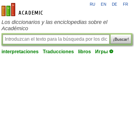
RU
EN
DE
FR
es-academic.com
Los diccionarios y las enciclopedias sobre el
Académico
¡Buscar!
interpretaciones
Traducciones
libros
Игры ⚽