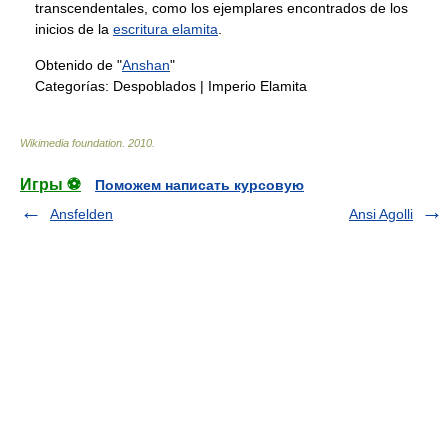
transcendentales, como los ejemplares encontrados de los
inicios de la
escritura elamita
.
Obtenido de "
Anshan
"
Categorías:
Despoblados
|
Imperio Elamita
Wikimedia foundation
.
2010
.
Игры ⚽
Поможем написать курсовую
Ansfelden
Ansi Agolli