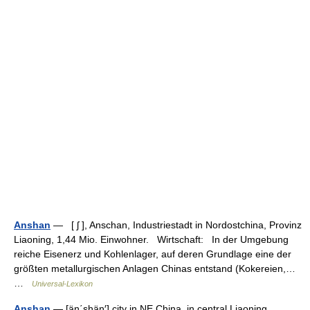
Anshan
— [ ʃ ], Anschan, Industriestadt in Nordostchina, Provinz
Liaoning, 1,44 Mio. Einwohner. Wirtschaft: In der Umgebung
reiche Eisenerz und Kohlenlager, auf deren Grundlage eine der
größten metallurgischen Anlagen Chinas entstand (Kokereien,…
…
Universal-Lexikon
Anshan
— [än΄shän′] city in NE China, in central Liaoning