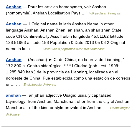
Anshan
— Pour les articles homonymes, voir Anshan
(homonymie). Anshan Localisation Pays …
Wikipédia en Français
Anshan
— 1 Original name in latin Anshan Name in other
language Anshan, Anshan Zhen, an shan, an shan zhen State
code CN Continent/City Asia/Harbin longitude 45.51162 latitude
128.51963 altitude 158 Population 0 Date 2013 05 08 2 Original
name in latin… …
Cities with a population over 1000 database
Anshan
— (Anschan) ► C. de China, en la prov. de Liaoning; 1
172 800 h. Centro siderúrgico. * * * I Ciudad (pob., est. 1999:
1.285.849 hab.) de la provincia de Liaoning, localizada en el
nordeste de China. Fue establecida como una estación de correos
en… …
Enciclopedia Universal
anshan
— ˈänˌshän adjective Usage: usually capitalized
Etymology: from Anshan, Manchuria : of or from the city of Anshan,
Manchuria : of the kind or style prevalent in Anshan …
Useful english
dictionary