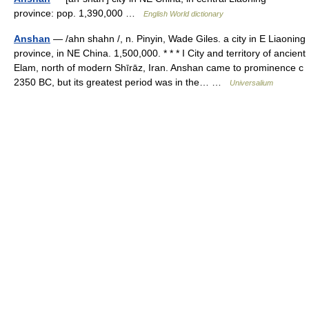
province: pop. 1,390,000 …
English World dictionary
Anshan
— /ahn shahn /, n. Pinyin, Wade Giles. a city in E Liaoning
province, in NE China. 1,500,000. * * * I City and territory of ancient
Elam, north of modern Shīrāz, Iran. Anshan came to prominence с
2350 BC, but its greatest period was in the… …
Universalium