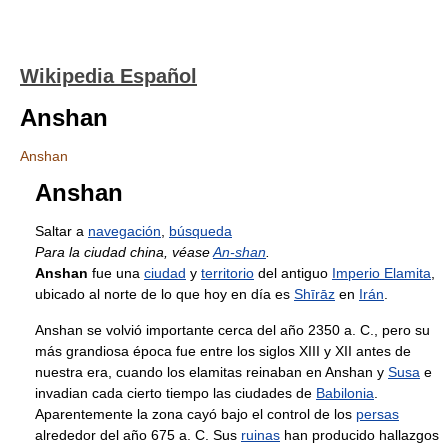
Wikipedia Español
Anshan
Anshan
Anshan
Saltar a
navegación
,
búsqueda
Para la ciudad china, véase
An-shan
.
Anshan
fue una
ciudad
y
territorio
del antiguo
Imperio Elamita
,
ubicado al norte de lo que hoy en día es
Shīrāz
en
Irán
.
Anshan se volvió importante сerca del año 2350 a. C., pero su
más grandiosa época fue entre los siglos XIII y XII antes de
nuestra era, cuando los elamitas reinaban en Anshan y
Susa
e
invadian cada cierto tiempo las ciudades de
Babilonia
.
Aparentemente la zona cayó bajo el control de los
persas
alrededor del año 675 a. C. Sus
ruinas
han producido hallazgos