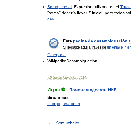
Soma
,
irse
al
:
Expresión
utilizada
en
el
Truco
"
soma
"
debería
llevar
Z
inicial
,
pero
todos
sa
gay
.
Esta
página
de
desambiguación
c
Si
llegaste
aquí
a
través
de
un
enlace
inte
Categoría
:
Wikipedia:Desambiguación
Wikimedia
foundation
.
2010
.
Игры ⚽
Поможем сделать НИР
Sinónimos
:
cuerpo
,
anatomía
Som uzbeko