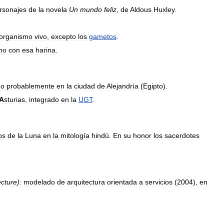
rsonajes
de
la
novela
Un
mundo
feliz
,
de
Aldous
Huxley
.
organismo
vivo
,
excepto
los
gametos
.
ho
con
esa
harina
.
do
probablemente
en
la
ciudad
de
Alejandría
(
Egipto
).
A
sturias
,
integrado
en
la
UGT
.
os
de
la
Luna
en
la
mitología
hindú
.
En
su
honor
los
sacerdotes
ecture
)
:
modelado
de
arquitectura
orientada
a
servicios
(
2004
),
en