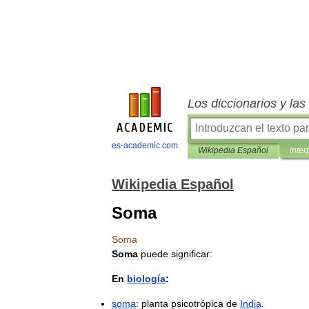
Los diccionarios y la
es-academic.com
Wikipedia Español
inter
Wikipedia Español
Soma
Soma
Soma
puede
significar:
En
biología
:
soma
:
planta
psicotrópica
de
India
.