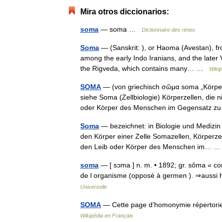
Mira otros diccionarios:
soma
— soma …
Dictionnaire des rimes
Soma
— (Sanskrit: ), or Haoma (Avestan), fro
among the early Indo Iranians, and the later V
the Rigveda, which contains many… …
Wikip
SOMA
— (von griechisch σῶμα soma „Körper“)
siehe Soma (Zellbiologie) Körperzellen, die 
oder Körper des Menschen im Gegensatz
Soma
— bezeichnet: in Biologie und Medizin 
den Körper einer Zelle Somazellen, Körperzel
den Leib oder Körper des Menschen im…
soma
— [ sɔma ] n. m. • 1892; gr. sôma « cor
de l organisme (opposé à germen ). ⇒aussi 
Universelle
SOMA
— Cette page d’homonymie répertorie 
Wikipédia en Français