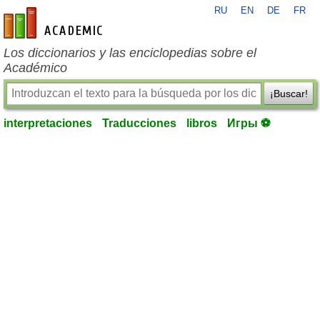
RU
EN
DE
FR
es-academic.com
Los diccionarios y las enciclopedias sobre el
Académico
¡Buscar!
interpretaciones
Traducciones
libros
Игры ⚽