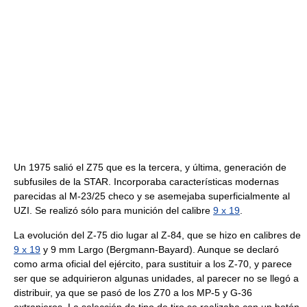
Un 1975 salió el Z75 que es la tercera, y última, generación de
subfusiles de la STAR. Incorporaba características modernas
parecidas al M-23/25 checo y se asemejaba superficialmente al
UZI. Se realizó sólo para munición del calibre
9 x 19
.
La evolución del Z-75 dio lugar al Z-84, que se hizo en calibres de
9 x 19
y 9 mm Largo (Bergmann-Bayard). Aunque se declaró
como arma oficial del ejército, para sustituir a los Z-70, y parece
ser que se adquirieron algunas unidades, al parecer no se llegó a
distribuir, ya que se pasó de los Z70 a los MP-5 y G-36
extranjeros. La selección de tipo de tiro se realizaba con un botón