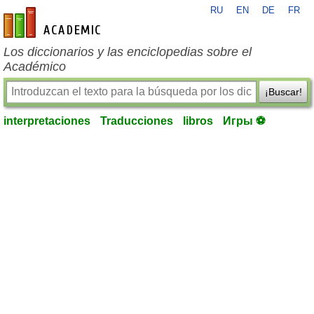
RU
EN
DE
FR
es-academic.com
Los diccionarios y las enciclopedias sobre el
Académico
¡Buscar!
interpretaciones
Traducciones
libros
Игры ⚽