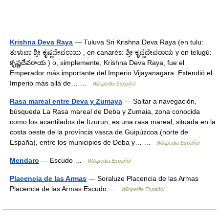
Krishna Deva Raya
— Tuluva Sri Krishna Deva Raya (en tulu:
ತುಳುವಾ ಶ್ರೀ ಕೃಷ್ಣದೇವರಾಯ , en canarés: ಶ್ರೀ ಕೃಷ್ಣದೇವರಾಯ y en telugú:
కృష్ణదేవరాయ ) o, simplemente, Krishna Deva Raya, fue el
Emperador más importante del Imperio Vijayanagara. Extendió el
Imperio más allá de… …
Wikipedia Español
Rasa mareal entre Deva y Zumaya
— Saltar a navegación,
búsqueda La Rasa mareal de Deba y Zumaia, zona conocida
como los acantilados de Itzurun, es una rasa mareal, situada en la
costa oeste de la província vasca de Guipúzcoa (norte de
España), entre los municipios de Deba y… …
Wikipedia Español
Mendaro
— Escudo …
Wikipedia Español
Placencia de las Armas
— Soraluze Placencia de las Armas
Placencia de las Armas Escudo …
Wikipedia Español