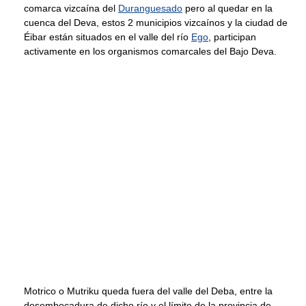
comarca vizcaína del
Duranguesado
pero al quedar en la
cuenca del Deva, estos 2 municipios vizcaínos y la ciudad de
Éibar están situados en el valle del río
Ego
, participan
activamente en los organismos comarcales del Bajo Deva.
Motrico o Mutriku queda fuera del valle del Deba, entre la
desembocadura de dicho río y el límite de la provincia de