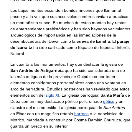
Los bajos montes esconden bonitos rincones que llaman al
paseo y a la vez que sus accesibles cumbres invitan a practicar
un montañisno suave. En muchos de estos montes hay restos
de enterramientos prehistóricos y han sido hayados yacimientos
arqueológicos de importancia en las inmediaciones de la
desembocadura del Deva, como la
cueva de Ermitia
. El
paraje
de Izarraitz
ha sido calificado como Espacio de Especial Interés
Natural.
En cuanto a los monumentos, hay que destacar la iglesia de
San Andrés de Astigarribia
que ha sido considerada una de
las más antiguas de la provincia de Guipúzcoa por tener
elementos considerados prerrománicos como una ventana en
arco de herradura. Estudios posteriores han revelado que estos
elementos son del
siglo XI
. La iglesia parroquial
Santa María
de
Deba con un muy destacado pórtico policromado
gótico
y un
claustro del mismo estilo. La iglesia parroquial de
San Andrés
en Éibar con un magnifico retablo
barroco
o la neoclásica de
Motrico, mandada a construir por Cosme Damián Churruca, que
guarda un Greco en su interior.