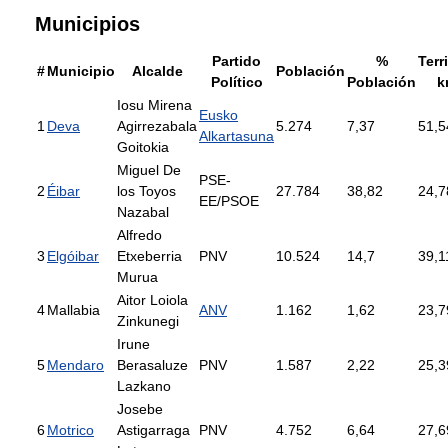
Municipios
Partido
%
Terr
#
Municipio
Alcalde
Población
Político
Población
k
Iosu Mirena
Eusko
1
Deva
Agirrezabala
5.274
7,37
51,5
Alkartasuna
Goitokia
Miguel De
PSE-
2
Éibar
los Toyos
27.784
38,82
24,7
EE/PSOE
Nazabal
Alfredo
3
Elgóibar
Etxeberria
PNV
10.524
14,7
39,1
Murua
Aitor Loiola
4
Mallabia
ANV
1.162
1,62
23,7
Zinkunegi
Irune
5
Mendaro
Berasaluze
PNV
1.587
2,22
25,3
Lazkano
Josebe
6
Motrico
Astigarraga
PNV
4.752
6,64
27,6