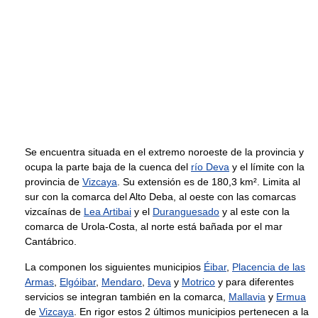
Se encuentra situada en el extremo noroeste de la provincia y
ocupa la parte baja de la cuenca del
río Deva
y el límite con la
provincia de
Vizcaya
. Su extensión es de 180,3 km². Limita al
sur con la comarca del Alto Deba, al oeste con las comarcas
vizcaínas de
Lea Artibai
y el
Duranguesado
y al este con la
comarca de Urola-Costa, al norte está bañada por el mar
Cantábrico.
La componen los siguientes municipios
Éibar
,
Placencia de las
Armas
,
Elgóibar
,
Mendaro
,
Deva
y
Motrico
y para diferentes
servicios se integran también en la comarca,
Mallavia
y
Ermua
de
Vizcaya
. En rigor estos 2 últimos municipios pertenecen a la