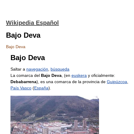
Wikipedia Español
Bajo Deva
Bajo Deva
Bajo Deva
Saltar a
navegación
,
búsqueda
La comarca del
Bajo Deva
, (en
euskera
y oficialmente:
Debabarrena
), es una comarca de la provincia de
Guipúzcoa
,
País Vasco
(
España
).