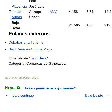
Lete
Placencia
José Luis
7
de las
Arizaga
ANV
4.158
5,81
14,2
Armas
Urizar
Bajo
71.565
100
212,
Deva
Enlaces externos
Debabarrena Turismo
Bajo Deva en Google Maps
Obtenido de "
Bajo Deva
"
Categoría:
Comarcas de Guipúzcoa
Wikimedia foundation
.
2010
.
Игры ⚽
Нужно решить контрольную?
Bajo continuo
Bajo Egipto