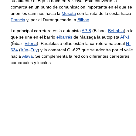
su afluente el Ego lo hace en Vizcaya. Esto convierte la
comarca en un punto de comunicación importante en el que se
unen los caminos hacia la
Meseta
con la ruta de la costa hacia
Francia
y, por el Duranguesado, a
Bilbao
.
La principal carretera es la autopista
AP-8
(Bilbao–
Behobia
) a la
que se une en el barrio
eibarrés
de Malzaga la autopista
AP-1
(Éibar–
Vitoria
). Paralelas a ellas están la carretera nacional
N-
634
(
Irún
–
Tuy
) y la comarcal GI-627 que se adentra por el valle
hacia
Álava
. Se complementa la red con diferentes carreteras
comarcales y locales.