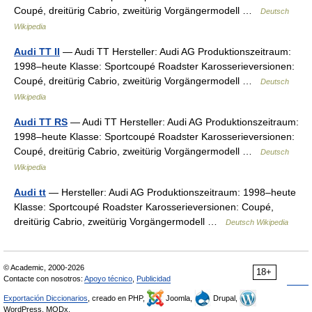
Coupé, dreitürig Cabrio, zweitürig Vorgängermodell …
Deutsch
Wikipedia
Audi TT II
— Audi TT Hersteller: Audi AG Produktionszeitraum:
1998–heute Klasse: Sportcoupé Roadster Karosserieversionen:
Coupé, dreitürig Cabrio, zweitürig Vorgängermodell …
Deutsch
Wikipedia
Audi TT RS
— Audi TT Hersteller: Audi AG Produktionszeitraum:
1998–heute Klasse: Sportcoupé Roadster Karosserieversionen:
Coupé, dreitürig Cabrio, zweitürig Vorgängermodell …
Deutsch
Wikipedia
Audi tt
— Hersteller: Audi AG Produktionszeitraum: 1998–heute
Klasse: Sportcoupé Roadster Karosserieversionen: Coupé,
dreitürig Cabrio, zweitürig Vorgängermodell …
Deutsch Wikipedia
© Academic, 2000-2026
18+
Contacte con nosotros:
Apoyo técnico
,
Publicidad
Exportación Diccionarios
, creado en PHP,
Joomla,
Drupal,
WordPress, MODx.