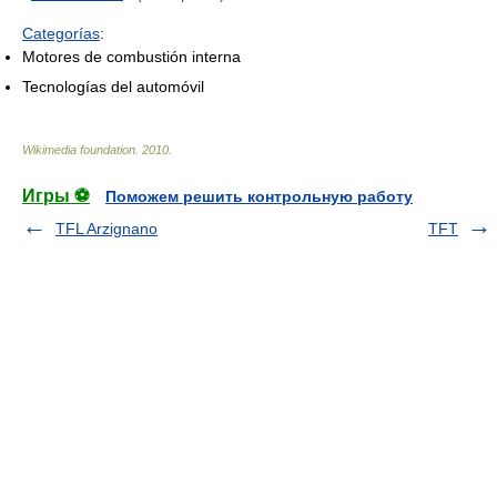
Categorías
:
Motores de combustión interna
Tecnologías del automóvil
Wikimedia foundation
.
2010
.
Игры ⚽
Поможем решить контрольную работу
TFL Arzignano
TFT