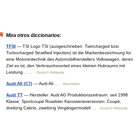
Mira otros diccionarios:
TFSI
— TSI Logo TSI (ausgeschrieben: Twincharged bzw.
Turbocharged Stratified Injection) ist die Markenbezeichnung für
eine Motorentechnik des Automobilherstellers Volkswagen, deren
Ziel es ist, den Verbrauchsvorteil eines kleinen Hubraums mit
Leistung… …
Deutsch Wikipedia
Audi A6 (C7)
— Audi A6 …
Википедия
Audi TT
— Hersteller: Audi AG Produktionszeitraum: seit 1998
Klasse: Sportcoupé Roadster Karosserieversionen: Coupé,
dreitürig Cabrio, zweitürig Vorgängermodell …
Deutsch Wikipedia