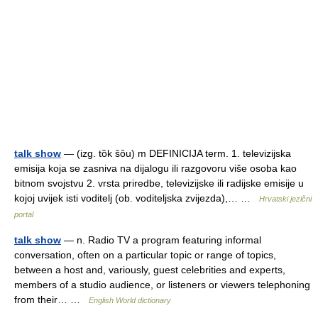
talk show
— (izg. tȍk šȏu) m DEFINICIJA term. 1. televizijska
emisija koja se zasniva na dijalogu ili razgovoru više osoba kao
bitnom svojstvu 2. vrsta priredbe, televizijske ili radijske emisije u
kojoj uvijek isti voditelj (ob. voditeljska zvijezda),… …
Hrvatski jezični
portal
talk show
— n. Radio TV a program featuring informal
conversation, often on a particular topic or range of topics,
between a host and, variously, guest celebrities and experts,
members of a studio audience, or listeners or viewers telephoning
from their… …
English World dictionary