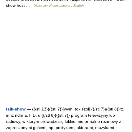
show host …
Dictionary of contemporary English
talk-show
— {{/stl 13}}{{stl 7}}[wym. tok szoł] {{/stl 7}}{{stl 8}}rz.
mnż ndm a. I, D. u {{/stl 8}}{{stl 7}} program telewizyjny lub
radiowy, w którym prowadzi się lekkie, nieformalne rozmowy z
zaproszonymi gośćmi, np. politykami, aktorami, muzykami :… …