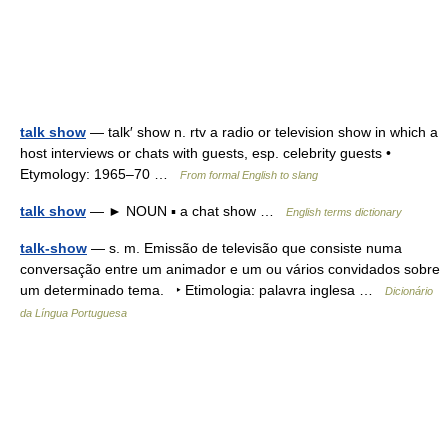
talk show
— talk′ show n. rtv a radio or television show in which a
host interviews or chats with guests, esp. celebrity guests •
Etymology: 1965–70 …
From formal English to slang
talk show
— ► NOUN ▪ a chat show …
English terms dictionary
talk-show
— s. m. Emissão de televisão que consiste numa
conversação entre um animador e um ou vários convidados sobre
um determinado tema. ‣ Etimologia: palavra inglesa …
Dicionário
da Língua Portuguesa