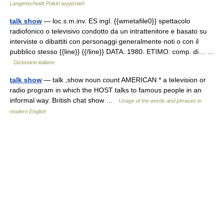
Langenscheidt Polski wyjaśnień
talk show
— loc.s.m.inv. ES ingl. {{wmetafile0}} spettacolo
radiofonico o televisivo condotto da un intrattenitore e basato su
interviste o dibattiti con personaggi generalmente noti o con il
pubblico stesso {{line}} {{/line}} DATA: 1980. ETIMO: comp. di… …
Dizionario italiano
talk show
— talk ,show noun count AMERICAN * a television or
radio program in which the HOST talks to famous people in an
informal way. British chat show …
Usage of the words and phrases in
modern English