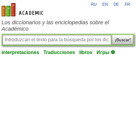
RU
EN
DE
FR
es-academic.com
Los diccionarios y las enciclopedias sobre el
Académico
¡Buscar!
interpretaciones
Traducciones
libros
Игры ⚽