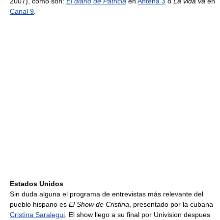
2007), como son:
El diario de Patricia
en
Antena 3
o
La vida va
en
Canal 9
.
Estados Unidos
Sin duda alguna el programa de entrevistas más relevante del
pueblo hispano es
El Show de Cristina
, presentado por la cubana
Cristina Saralegui
. El show llego a su final por Univision despues