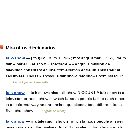
Mira otros diccionarios:
talk-show
— [ tɔ(l)kʃo ] n. m. • 1987; mot angl. amér. (1965), de to
talk « parler » et show « spectacle » ♦ Anglic. Émission de
télévision consistant en une conversation entre un animateur et
ses invités. Des talk shows. ● talk show, talk shows nom masculin
…
Encyclopédie Universelle
talk show
— talk shows also talk show N COUNT A talk show is a
television or radio show in which famous people talk to each other
in an informal way and are asked questions about different topics.
Syn: chat show …
English dictionary
talk show
— n a television show in which famous people answer
questions about themselves British Equivalent: chat show ▪ a talk