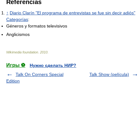
Referencias
↑
Diario Clarín "El programa de entrevistas se fue sin decir adiós"
Categorías
:
Géneros y formatos televisivos
Anglicismos
Wikimedia foundation
.
2010
.
Игры ⚽
Нужно сделать НИР?
Talk On Corners Special
Talk Show (película)
Edition