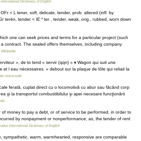
International Dictionary of English
r < L tener, soft, delicate, tender, prob. altered (infl. by
r terēn, tender < IE * ter , tender, weak, orig., rubbed, worn down
h one can seek prices and terms for a particular project (such
r a contract. The sealed offers themselves, including company
…
Wikipedia
serviteur », de to tend « servir (qqn) » ♦ Wagon qui suit une
 et l eau nécessaires. « debout sur la plaque de tôle qui reliait la
ie Universelle
le ferată, cuplat direct cu o locomotivă cu abur sau făcând corp
 şi la transportul combustibilului şi apei necesare funcţionării
mân
r of money to pay a debt, or of service to be performed, in order to
 incurred by nonpayment or nonperformance; as, the tender of rent
ative International Dictionary of English
, sympathetic, warm, warmhearted, responsive are comparable