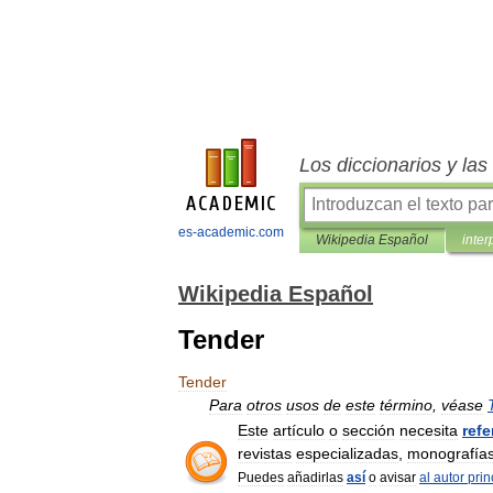
Los diccionarios y la
es-academic.com
Wikipedia Español
inter
Wikipedia Español
Tender
Tender
Para
otros
usos
de
este
término
,
véase
Este
artículo
o
sección
necesita
refe
revistas
especializadas
,
monografía
Puedes
añadirlas
así
o
avisar
al
autor
prin