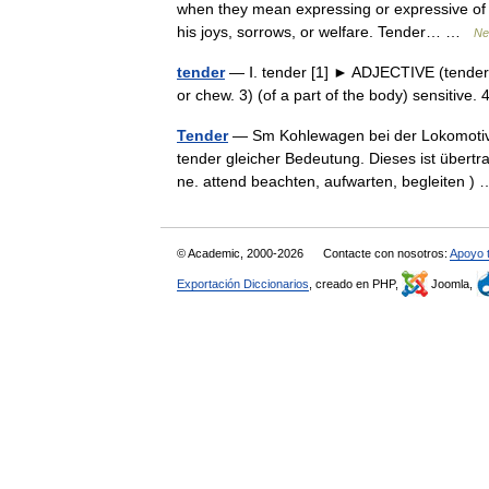
when they mean expressing or expressive of fe
his joys, sorrows, or welfare. Tender… …
Ne
tender
— Ⅰ. tender [1] ► ADJECTIVE (tenderer
or chew. 3) (of a part of the body) sensitive
Tender
— Sm Kohlewagen bei der Lokomotive 
tender gleicher Bedeutung. Dieses ist übertr
ne. attend beachten, aufwarten, begleiten 
© Academic, 2000-2026
Contacte con nosotros:
Apoyo 
Exportación Diccionarios
, creado en PHP,
Joomla,