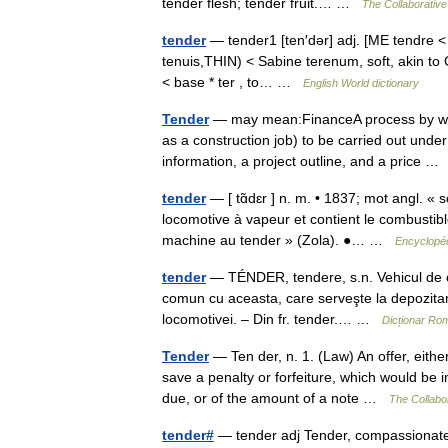
tender flesh; tender fruit.… …
The Collaborative 
tender
— tender1 [ten′dər] adj. [ME tendre < OF
tenuis,THIN) < Sabine terenum, soft, akin to G
< base * ter , to… …
English World dictionary
Tender
— may mean:FinanceA process by whic
as a construction job) to be carried out unde
information, a project outline, and a price 
tender
— [ tɑ̃dɛr ] n. m. • 1837; mot angl. « 
locomotive à vapeur et contient le combustible
machine au tender » (Zola). ●… …
Encyclopéd
tender
— TÉNDER, tendere, s.n. Vehicul de ca
comun cu aceasta, care serveşte la depozitarea
locomotivei. – Din fr. tender.… …
Dicționar Ro
Tender
— Ten der, n. 1. (Law) An offer, eithe
save a penalty or forfeiture, which would be
due, or of the amount of a note …
The Collabor
tender#
— tender adj Tender, compassionate