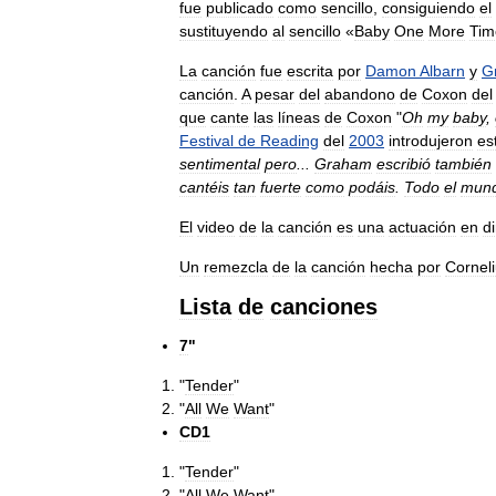
fue
publicado
como
sencillo
,
consiguiendo
el
sustituyendo
al
sencillo
«
Baby
One
More
Tim
La
canción
fue
escrita
por
Damon
Albarn
y
G
canción
.
A
pesar
del
abandono
de
Coxon
del
que
cante
las
líneas
de
Coxon
"
Oh
my
baby
,
Festival
de
Reading
del
2003
introdujeron
es
sentimental
pero
...
Graham
escribió
también
cantéis
tan
fuerte
como
podáis
.
Todo
el
mun
El
video
de
la
canción
es
una
actuación
en
d
Un
remezcla
de
la
canción
hecha
por
Cornel
Lista
de
canciones
7
"
"
Tender
"
"
All
We
Want
"
CD1
"
Tender
"
"
All
We
Want
"