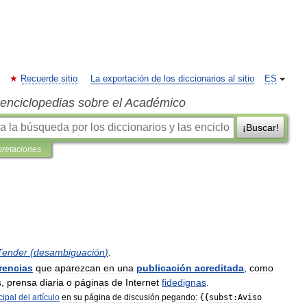
Recuerde sitio
La exportación de los diccionarios al sitio
ES
s enciclopedias sobre el Académico
¡Buscar!
pretaciones
Tender
(
desambiguación
)
.
rencias
que
aparezcan
en
una
publicación
acreditada
,
como
s
,
prensa
diaria
o
páginas
de
Internet
fidedignas
.
cipal
del
artículo
en
su
página
de
discusión
pegando:
{{
subst:Aviso