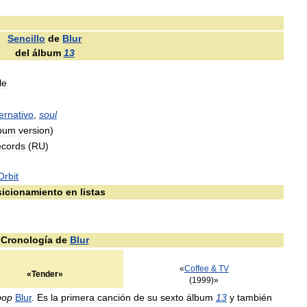
Sencillo
de
Blur
del
álbum
13
le
ternativo
,
soul
bum
version
)
cords
(
RU
)
Orbit
icionamiento
en
listas
Cronología
de
Blur
«
Coffee
&
TV
«
Tender
»
(
1999
)»
pop
Blur
.
Es
la
primera
canción
de
su
sexto
álbum
13
y
también