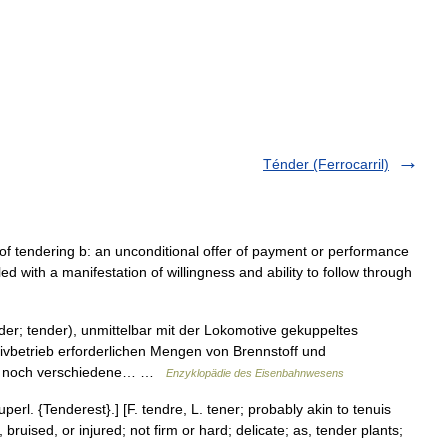
Ténder (Ferrocarril)
 of tendering b: an unconditional offer of payment or performance
led with a manifestation of willingness and ability to follow through
der; tender), unmittelbar mit der Lokomotive gekuppeltes
vbetrieb erforderlichen Mengen von Brennstoff und
T. noch verschiedene… …
Enzyklopädie des Eisenbahnwesens
erl. {Tenderest}.] [F. tendre, L. tener; probably akin to tenuis
 bruised, or injured; not firm or hard; delicate; as, tender plants;