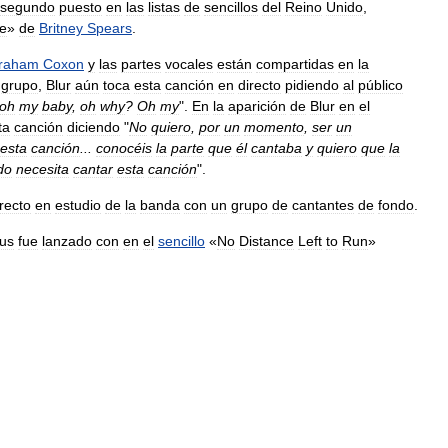
segundo
puesto
en
las
listas
de
sencillos
del
Reino
Unido
,
e
»
de
Britney
Spears
.
raham
Coxon
y
las
partes
vocales
están
compartidas
en
la
grupo
,
Blur
aún
toca
esta
canción
en
directo
pidiendo
al
público
oh
my
baby
,
oh
why
?
Oh
my
".
En
la
aparición
de
Blur
en
el
ta
canción
diciendo
"
No
quiero
,
por
un
momento
,
ser
un
esta
canción
...
conocéis
la
parte
que
él
cantaba
y
quiero
que
la
do
necesita
cantar
esta
canción
".
irecto
en
estudio
de
la
banda
con
un
grupo
de
cantantes
de
fondo
.
ius
fue
lanzado
con
en
el
sencillo
«
No
Distance
Left
to
Run
»