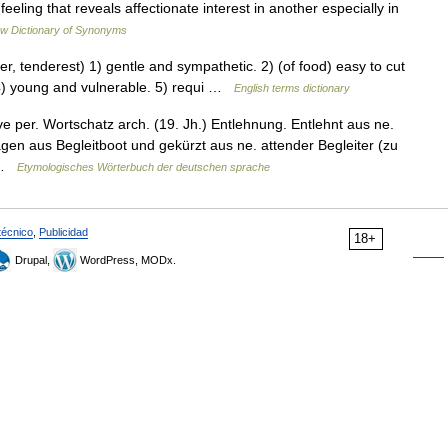
eling that reveals affectionate interest in another especially in
w Dictionary of Synonyms
, tenderest) 1) gentle and sympathetic. 2) (of food) easy to cut
. 4) young and vulnerable. 5) requi …
English terms dictionary
per. Wortschatz arch. (19. Jh.) Entlehnung. Entlehnt aus ne.
agen aus Begleitboot und gekürzt aus ne. attender Begleiter (zu
) …
Etymologisches Wörterbuch der deutschen sprache
técnico
,
Publicidad
18+
Drupal,
WordPress, MODx.