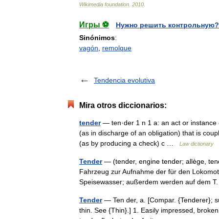
Wikimedia
foundation
.
2010
.
Игры ⚽
Нужно решить контрольную?
Sinónimos
:
vagón
,
remolque
Tendencia evolutiva
Mira otros diccionarios:
tender
— ten·der 1 n 1 a: an act or instance
(as in discharge of an obligation) that is coup
(as by producing a check) c …
Law dictionary
Tender
— (tender, engine tender; allège, ten
Fahrzeug zur Aufnahme der für den Lokomoti
Speisewasser; außerdem werden auf dem 
Tender
— Ten der, a. [Compar. {Tenderer}; sup
thin. See {Thin}.] 1. Easily impressed, broken,