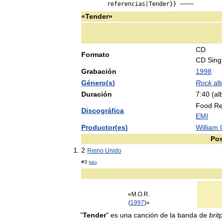
referencias
|
Tender
}} ~~~~
«
Tender
»
CD
Formato
CD
Sing
Grabación
1998
Género
(
s
)
Rock
al
Duración
7:40
(
al
Food
Re
Discográfica
EMI
Productor
(
es
)
William
Pos
2
Reino
Unido
#
3
Italia
«
M
.
O
.
R
.
(
1997
)»
"
Tender
"
es
una
canción
de
la
banda
de
brit