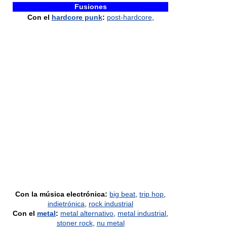
Fusiones
Con el
hardcore punk
:
post-hardcore
,
Con la música electrónica:
big beat
,
trip hop
,
indietrónica
,
rock industrial
Con el
metal
:
metal alternativo
,
metal industrial
,
stoner rock
,
nu metal