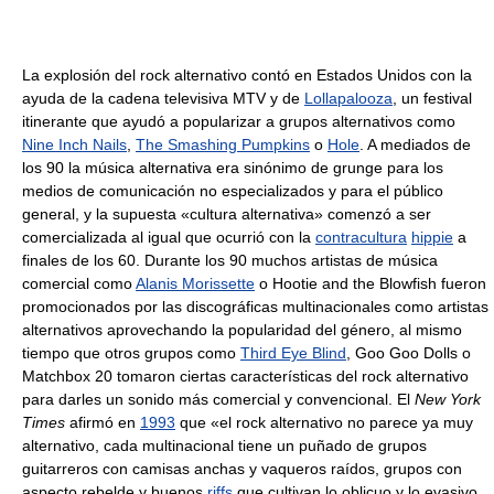
La explosión del rock alternativo contó en Estados Unidos con la
ayuda de la cadena televisiva MTV y de
Lollapalooza
, un festival
itinerante que ayudó a popularizar a grupos alternativos como
Nine Inch Nails
,
The Smashing Pumpkins
o
Hole
. A mediados de
los 90 la música alternativa era sinónimo de grunge para los
medios de comunicación no especializados y para el público
general, y la supuesta «cultura alternativa» comenzó a ser
comercializada al igual que ocurrió con la
contracultura
hippie
a
finales de los 60. Durante los 90 muchos artistas de música
comercial como
Alanis Morissette
o Hootie and the Blowfish fueron
promocionados por las discográficas multinacionales como artistas
alternativos aprovechando la popularidad del género, al mismo
tiempo que otros grupos como
Third Eye Blind
, Goo Goo Dolls o
Matchbox 20 tomaron ciertas características del rock alternativo
para darles un sonido más comercial y convencional. El
New York
Times
afirmó en
1993
que «el rock alternativo no parece ya muy
alternativo, cada multinacional tiene un puñado de grupos
guitarreros con camisas anchas y vaqueros raídos, grupos con
aspecto rebelde y buenos
riffs
que cultivan lo oblicuo y lo evasivo,