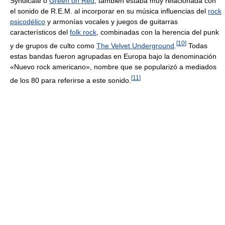
Syndicate o
Green on Red
, también estaba muy relacionada con
el sonido de R.E.M. al incorporar en su música influencias del
rock
psicodélico
y armonías vocales y juegos de guitarras
característicos del
folk rock
, combinadas con la herencia del punk
[
10
]
y de grupos de culto como
The Velvet Underground
.
Todas
estas bandas fueron agrupadas en Europa bajo la denominación
«Nuevo rock americano», nombre que se popularizó a mediados
[
11
]
de los 80 para referirse a este sonido.