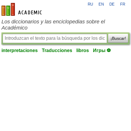
RU
EN
DE
FR
es-academic.com
Los diccionarios y las enciclopedias sobre el
Académico
¡Buscar!
interpretaciones
Traducciones
libros
Игры ⚽