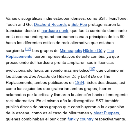
Varias discográficas indie estadounidenses, como SST, Twin/Tone,
Touch and Go,
Dischord Records
o
Sub Pop
protagonizaron la
transición desde el
hardcore punk
, que fue la corriente dominante
en la escena underground norteamericana a principios de los 80;
hasta los diferentes estilos de rock alternativo que estaban
[
12
]
surgiendo.
Los grupos de
Minneapolis
Hüsker Dü
y
The
Replacements
fueron representativos de este cambio, ya que
procediendo del hardcore pronto ampliaron sus influencias
[
10
]
evolucionando hacia un sonido más melódico
que culminó en
los álbumes
Zen Arcade
de Hüsker Dü y
Let it Be
de The
Replacements, ambos publicados en
1984
. Estos dos discos, así
como los siguientes que grabarían ambos grupos, fueron
aclamados por la crítica y llamaron la atención hacia el emergente
rock alternativo. En el mismo año la discográfica SST también
publicó discos de otros grupos que contribuyeron a la expansión
de la escena, como es el caso de Minutemen y
Meat Puppets
,
quienes combinaban el punk con
funk
y
country
respectivamente.