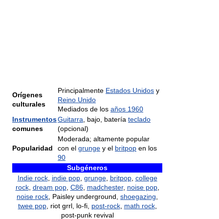
Principalmente
Estados Unidos
y
Orígenes
Reino Unido
culturales
Mediados de los
años 1960
Instrumentos
Guitarra
, bajo, batería
teclado
comunes
(opcional)
Moderada; altamente popular
Popularidad
con el
grunge
y el
britpop
en los
90
Subgéneros
Indie rock
,
indie pop
,
grunge
,
britpop
,
college
rock
,
dream pop
,
C86
,
madchester
,
noise pop
,
noise rock
, Paisley underground,
shoegazing
,
twee pop
, riot grrl, lo-fi,
post-rock
,
math rock
,
post-punk revival