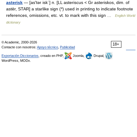
asterisk
— [as′tər isk΄] n. [LL asteriscus < Gr asteriskos, dim. of
astēr, STAR] a starlike sign (*) used in printing to indicate footnote
references, omissions, etc. vt. to mark with this sign …
English World
dictionary
© Academic, 2000-2026
18+
Contacte con nosotros:
Apoyo técnico
,
Publicidad
Exportación Diccionarios
, creado en PHP,
Joomla,
Drupal,
WordPress, MODx.