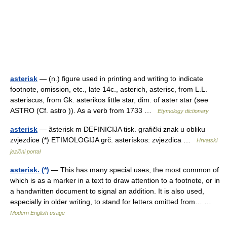
asterisk
— (n.) figure used in printing and writing to indicate
footnote, omission, etc., late 14c., asterich, asterisc, from L.L.
asteriscus, from Gk. asterikos little star, dim. of aster star (see
ASTRO (Cf. astro )). As a verb from 1733 …
Etymology dictionary
asterisk
— ȁsterisk m DEFINICIJA tisk. grafički znak u obliku
zvjezdice (*) ETIMOLOGIJA grč. asterískos: zvjezdica …
Hrvatski
jezični portal
asterisk. (*)
— This has many special uses, the most common of
which is as a marker in a text to draw attention to a footnote, or in
a handwritten document to signal an addition. It is also used,
especially in older writing, to stand for letters omitted from… …
Modern English usage