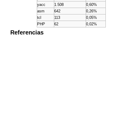
yacc
1.508
0,60%
asm
642
0,26%
tcl
113
0,05%
PHP
62
0,02%
Referencias