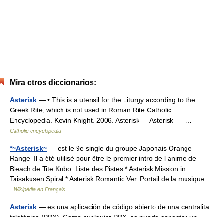
Mira otros diccionarios:
Asterisk
— • This is a utensil for the Liturgy according to the
Greek Rite, which is not used in Roman Rite Catholic
Encyclopedia. Kevin Knight. 2006. Asterisk Asterisk …
Catholic encyclopedia
*~Asterisk~
— est le 9e single du groupe Japonais Orange
Range. Il a été utilisé pour être le premier intro de l anime de
Bleach de Tite Kubo. Liste des Pistes * Asterisk Mission in
Taisakusen Spiral * Asterisk Romantic Ver. Portail de la musique …
Wikipédia en Français
Asterisk
— es una aplicación de código abierto de una centralita
telefónica (PBX). Como cualquier PBX, se puede conectar un