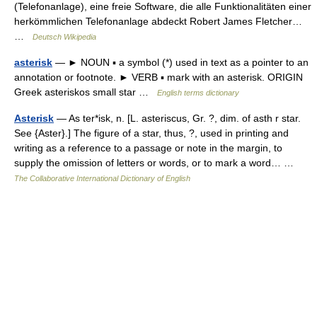
(Telefonanlage), eine freie Software, die alle Funktionalitäten einer
herkömmlichen Telefonanlage abdeckt Robert James Fletcher…
…
Deutsch Wikipedia
asterisk
— ► NOUN ▪ a symbol (*) used in text as a pointer to an
annotation or footnote. ► VERB ▪ mark with an asterisk. ORIGIN
Greek asteriskos small star …
English terms dictionary
Asterisk
— As ter*isk, n. [L. asteriscus, Gr. ?, dim. of asth r star.
See {Aster}.] The figure of a star, thus, ?, used in printing and
writing as a reference to a passage or note in the margin, to
supply the omission of letters or words, or to mark a word… …
The Collaborative International Dictionary of English