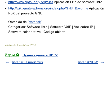
http://www.sipfoundry.org/sipX
Aplicación PBX de software libre.
http://wiki.gnutelephony.org/index.php/GNU_Bayonne
Aplicación
PBX del proyecto GNU.
Obtenido de "
Asterisk
"
Categorías:
Software libre
|
Software VoIP
|
Voz sobre IP
|
Software colaborativo
|
Código abierto
Wikimedia foundation
.
2010
.
Игры ⚽
Нужно сделать НИР?
Asteriscus maritimus
AsteriskNOW