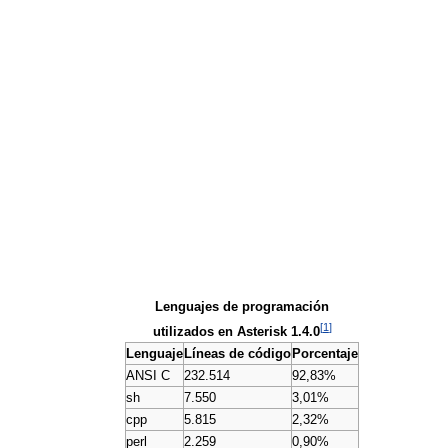
Lenguajes de programación
[
1
]
utilizados en Asterisk 1.4.0
Lenguaje
Líneas de código
Porcentaje
ANSI C
232.514
92,83%
sh
7.550
3,01%
cpp
5.815
2,32%
perl
2.259
0,90%