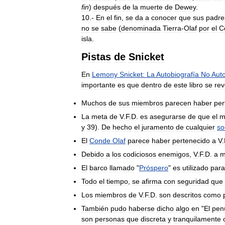
fin
)
después
de
la
muerte
de
Dewey
.
10
.-
En
el
fin
,
se
da
a
conocer
que
sus
padre
no
se
sabe
(
denominada
Tierra
-
Olaf
por
el
C
isla
.
Pistas
de
Snicket
En
Lemony
Snicket:
La
Autobiografía
No
Aut
importante
es
que
dentro
de
este
libro
se
rev
Muchos
de
sus
miembros
parecen
haber
per
La
meta
de
V
.
F
.
D
.
es
asegurarse
de
que
el
m
y
39
).
De
hecho
el
juramento
de
cualquier
so
El
Conde
Olaf
parece
haber
pertenecido
a
V
.
Debido
a
los
codiciosos
enemigos
,
V
.
F
.
D
.
a
m
El
barco
llamado
"
Próspero
"
es
utilizado
para
Todo
el
tiempo
,
se
afirma
con
seguridad
que
Los
miembros
de
V
.
F
.
D
.
son
descritos
como
También
pudo
haberse
dicho
algo
en
"
El
pen
son
personas
que
discreta
y
tranquilamente