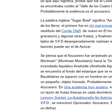
(
lo
que
aquí
significa
,
probar
que
fue
el
Cond
se
encontraba
rumbo
al
"
Valle
de
los
Cuatro
Probablemente
la
evidencia
es
el
azucarero
,
La
palabra
inglésa
"
Sugar
Bowl
"
significa
"
Az
de
los
libros
;
el
primero
fue
en
Un
mal
princi
vestíbulo
del
Conde
Olaf
),
de
nuevo
en
El
ho
granatum
)
y
algunas
otras
frutas
),
y
finalmen
lados
de
V
.
F
.
D
desesperadamente
rastrean
e
tazones
puede
ser
el
de
Azúcar
.
Se
piensa
que
el
Azucarero
fue
arrastrado
po
Mortmain
" (
Mortmain
Mountains
)
hacia
la
"
Gr
incendiado
Aquiático
Anwhistle
(
Anwhistle
Aqu
se
encuentra
al
fondo
del
estanque
que
se
e
Baudelaires
se
toparon
con
un
hombre
en
u
un
pequeño
,
objeto
húmedo
.
Probablemente
Azucarero
.
En
Una
academia
muy
austera
,
e
un
tazón
de
frutas
frescas
en
cada
dormitori
Lemony
Snicket:
La
Autobiografía
No
Autoriz
V
.
F
.
D
.,
se
mencionó
Opcionales:
Azucarero
.
un
disfraz
.