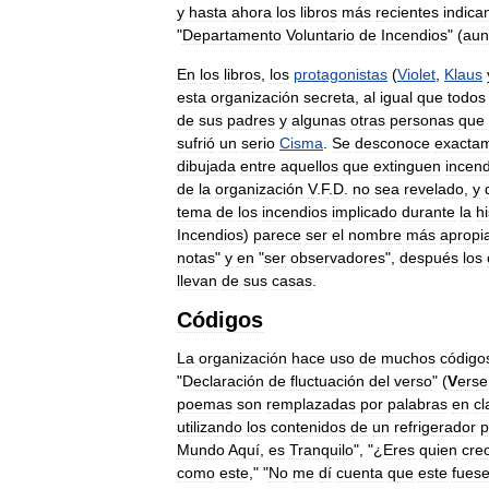
y
hasta
ahora
los
libros
más
recientes
indica
"
Departamento
Voluntario
de
Incendios
" (
aun
En
los
libros
,
los
protagonistas
(
Violet
,
Klaus
esta
organización
secreta
,
al
igual
que
todos
de
sus
padres
y
algunas
otras
personas
que
sufrió
un
serio
Cisma
.
Se
desconoce
exacta
dibujada
entre
aquellos
que
extinguen
incend
de
la
organización
V
.
F
.
D
.
no
sea
revelado
,
y
tema
de
los
incendios
implicado
durante
la
hi
Incendios
)
parece
ser
el
nombre
más
apropi
notas
"
y
en
"
ser
observadores
",
después
los
llevan
de
sus
casas
.
Códigos
La
organización
hace
uso
de
muchos
código
"
Declaración
de
fluctuación
del
verso
" (
V
erse
poemas
son
remplazadas
por
palabras
en
cl
utilizando
los
contenidos
de
un
refrigerador
p
Mundo
Aquí
,
es
Tranquilo
", "¿
Eres
quien
cre
como
este
," "
No
me
dí
cuenta
que
este
fues