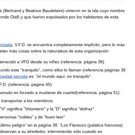
s
(
Bertrand
y
Beatrice
Baudelaire
)
vivieron
en
la
isla
cuyo
nombre
onde
Olaf
)
y
que
fueron
expulsados
por
los
habitantes
de
esta
orizada
,
V
.
F
.
D
.
se
encuentra
completamente
implícito
,
pero
lo
más
elan
más
cosas
sobre
la
naturaleza
de
esta
organización:
tenecidó
a
VFD
desde
su
niñez
(
referencia:
página
38
).
undo
este
“
tranquilo
”,
como
ellos
lo
llaman
(
referencia
páginas
36
ciedad
secreta
es:
"
el
mundo
aquí
,
es
tranquilo
".
F
.
D
. (
referencia:
página
45
).
enudo
es
forzado
a
mudarse
de
cuartel
(
referencia:
página
51
).
transportar
a
los
miembros
.
"
V
"
significa
"
Voluntario
"
y
la
"
D
"
significa
"
disfraz
".
personas
"
nobles
"
y
de
"
buen
leer
"
último
peligro
"
en
la
página
38
. "
Los
Flaneurs
(
palabra
francesa
)
observan
a
su
alrededor
,
interviniendo
sólo
cuando
es