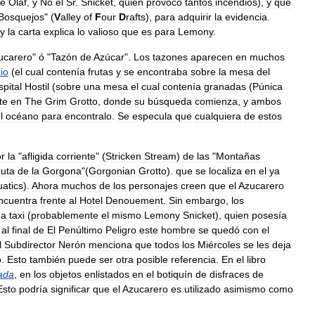
e
Olaf
,
y
No
el
Sr
.
Snicket
,
quien
provocó
tantos
incendios
),
y
que
Bosquejos
" (
V
alley
of
F
our
D
rafts
),
para
adquirir
la
evidencia
.
y
la
carta
explica
lo
valioso
que
es
para
Lemony
.
ucarero
"
ó
"
Tazón
de
Azúcar
".
Los
tazones
aparecen
en
muchos
pio
(
el
cual
contenía
frutas
y
se
encontraba
sobre
la
mesa
del
spital
Hostil
(
sobre
una
mesa
el
cual
contenía
granadas
(
Púnica
te
en
The
Grim
Grotto
,
donde
su
búsqueda
comienza
,
y
ambos
l
océano
para
encontralo
.
Se
especula
que
cualquiera
de
estos
r
la
"
afligida
corriente
" (
Stricken
Stream
)
de
las
"
Montañas
uta
de
la
Gorgona
"(
Gorgonian
Grotto
).
que
se
localiza
en
el
ya
atics
).
Ahora
muchos
de
los
personajes
creen
que
el
Azucarero
ncuentra
frente
al
Hotel
Denouement
.
Sin
embargo
,
los
na
taxi
(
probablemente
el
mismo
Lemony
Snicket
),
quien
posesía
al
final
de
El
Penúltimo
Peligro
este
hombre
se
quedó
con
el
l
Subdirector
Nerón
menciona
que
todos
los
Miércoles
se
les
deja
o
.
Esto
también
puede
ser
otra
posible
referencia
.
En
el
libro
ada
,
en
los
objetos
enlistados
en
el
botiquín
de
disfraces
de
Esto
podría
significar
que
el
Azucarero
es
utilizado
asimismo
como