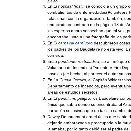
V
.
F
.
D
.
En
El
hospital
hostil
,
se
conoció
a
un
grupo
d
combatientes
de
enfermedades
(
V
olunteers
relacionan
con
la
organización
.
También
,
des
enunciado
encontrado
en
la
página
13
del
Ar
los
expertos
ahora
sospechan
que
tal
vez
,
p
encontraba
junto
a
una
fotografía
de
los
pad
En
El
carnaval
carnívoro
descubrierón
cosas
los
padres
de
los
Baudelaire
no
está
vivo
.
Es
con
vida
.
En
La
pendiente
resbaladiza
,
se
afirmó
que
e
Voluntario
de
Incendios
) "
Volunteer
Fire
Depa
novelas
(
de
hecho
,
al
parecer
el
autor
ya
so
En
La
Cueva
Oscura
,
el
Capitán
Widdershins
Departamento
de
Incendios
,
pero
eventualm
áreas
de
estudios
secretos
.
En
El
penúltimo
peligro
,
los
Baudelaire
cono
único
que
sabía
donde
se
encontraba
el
Azu
narración
se
insinúa
que
un
taxista
cambio
d
Dewey
Denouement
era
el
único
que
sabía
d
dejando
embarazada
y
preocupada
a
la
muje
la
amaba
,
por
lo
tanto
debió
ser
el
padre
del