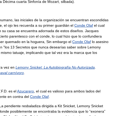
a
Décima
cuarta
Sinfonía
de
Mozart
,
silbada
).
humano
,
las
iniciales
de
la
organización
se
encuentran
escondidas
re
,
el
ojo
les
recuerda
a
su
primer
guardián
el
Conde
Olaf
el
cual
n
su
casa
se
encuentra
adornada
de
estos
diseños
.
Jacques
cierto
parentesco
con
el
conde
,
lo
cual
hizo
que
lo
confundiera
ser
quemado
en
la
hoguera
,
Sin
embargo
el
Conde
Olaf
lo
asesino
ún
"
los
13
Secretos
que
nunca
desearías
saber
sobre
Lemony
mismo
tatuaje
,
implicando
que
tal
vez
era
la
marca
que
los
ra
vez
en
Lemony
Snicket:
La
Autobiografía
No
Autorizada
.
naval
carnívoro
.
.
F
.
D
.
es
el
Azucarero
,
el
cual
es
valioso
para
ambos
lados
del
ente
en
contra
del
Conde
Olaf
.
La
pendiente
resbaladiza
dirigida
a
Kit
Snicket
,
Lemony
Snicket
donde
posiblemente
se
encontraba
la
evidencia
que
lo
“
exonera
”