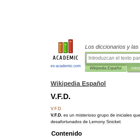
Los diccionarios y la
es-academic.com
Wikipedia Español
inter
Wikipedia Español
V.F.D.
V
.
F
.
D
.
V
.
F
.
D
.
es
un
misterioso
grupo
de
iniciales
qu
desafortunados
de
Lemony
Snicket
.
Contenido