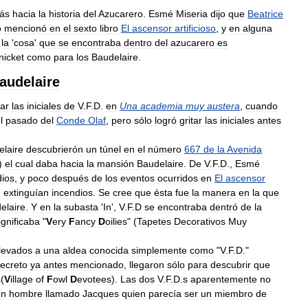
ás
hacia
la
historia
del
Azucarero
.
Esmé
Miseria
dijo
que
Beatrice
o
mencionó
en
el
sexto
libro
El
ascensor
artificioso
,
y
en
alguna
la
'
cosa
'
que
se
encontraba
dentro
del
azucarero
es
nicket
como
para
los
Baudelaire
.
audelaire
ar
las
iniciales
de
V
.
F
.
D
.
en
Una
academia
muy
austera
,
cuando
l
pasado
del
Conde
Olaf
,
pero
sólo
logró
gritar
las
iniciales
antes
laire
descubrierón
un
túnel
en
el
número
667
de
la
Avenida
)
el
cual
daba
hacia
la
mansión
Baudelaire
.
De
V
.
F
.
D
.,
Esmé
dios
,
y
poco
después
de
los
eventos
ocurridos
en
El
ascensor
e
extinguían
incendios
.
Se
cree
que
ésta
fue
la
manera
en
la
que
elaire
.
Y
en
la
subasta
'
In
',
V
.
F
.
D
se
encontraba
dentró
de
la
ignificaba
"
V
ery
F
ancy
D
oilies
" (
Tapetes
Decorativos
Muy
llevados
a
una
aldea
conocida
simplemente
como
"
V
.
F
.
D
."
ecreto
ya
antes
mencionado
,
llegaron
sólo
para
descubrir
que
s
(
V
illage
of
F
owl
D
evotees
).
Las
dos
V
.
F
.
D
.
s
aparentemente
no
un
hombre
llamado
Jacques
quien
parecía
ser
un
miembro
de