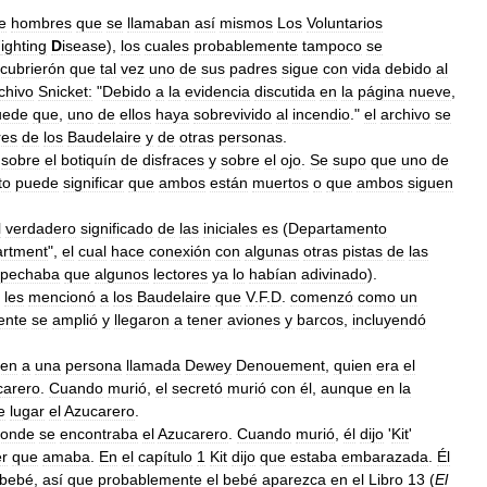
e
hombres
que
se
llamaban
así
mismos
Los
Voluntarios
F
ighting
D
isease
),
los
cuales
probablemente
tampoco
se
cubrierón
que
tal
vez
uno
de
sus
padres
sigue
con
vida
debido
al
chivo
Snicket:
"
Debido
a
la
evidencia
discutida
en
la
página
nueve
,
uede
que
,
uno
de
ellos
haya
sobrevivido
al
incendio
."
el
archivo
se
res
de
los
Baudelaire
y
de
otras
personas
.
sobre
el
botiquín
de
disfraces
y
sobre
el
ojo
.
Se
supo
que
uno
de
to
puede
significar
que
ambos
están
muertos
o
que
ambos
siguen
l
verdadero
significado
de
las
iniciales
es
(
Departamento
rtment
",
el
cual
hace
conexión
con
algunas
otras
pistas
de
las
spechaba
que
algunos
lectores
ya
lo
habían
adivinado
).
les
mencionó
a
los
Baudelaire
que
V
.
F
.
D
.
comenzó
como
un
ente
se
amplió
y
llegaron
a
tener
aviones
y
barcos
,
incluyendó
cen
a
una
persona
llamada
Dewey
Denouement
,
quien
era
el
carero
.
Cuando
murió
,
el
secretó
murió
con
él
,
aunque
en
la
e
lugar
el
Azucarero
.
onde
se
encontraba
el
Azucarero
.
Cuando
murió
,
él
dijo
'
Kit
'
r
que
amaba
.
En
el
capítulo
1
Kit
dijo
que
estaba
embarazada
.
Él
bebé
,
así
que
probablemente
el
bebé
aparezca
en
el
Libro
13
(
El