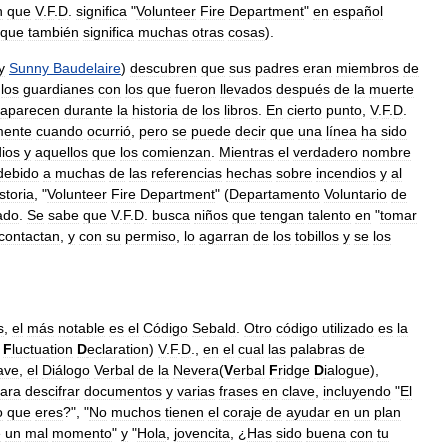
n
que
V
.
F
.
D
.
significa
"
Volunteer
Fire
Department
"
en
español
que
también
significa
muchas
otras
cosas
).
y
Sunny
Baudelaire
)
descubren
que
sus
padres
eran
miembros
de
los
guardianes
con
los
que
fueron
llevados
después
de
la
muerte
aparecen
durante
la
historia
de
los
libros
.
En
cierto
punto
,
V
.
F
.
D
.
mente
cuando
ocurrió
,
pero
se
puede
decir
que
una
línea
ha
sido
ios
y
aquellos
que
los
comienzan
.
Mientras
el
verdadero
nombre
debido
a
muchas
de
las
referencias
hechas
sobre
incendios
y
al
storia
, "
Volunteer
Fire
Department
" (
Departamento
Voluntario
de
ado
.
Se
sabe
que
V
.
F
.
D
.
busca
niños
que
tengan
talento
en
"
tomar
contactan
,
y
con
su
permiso
,
lo
agarran
de
los
tobillos
y
se
los
s
,
el
más
notable
es
el
Código
Sebald
.
Otro
código
utilizado
es
la
F
luctuation
D
eclaration
)
V
.
F
.
D
.,
en
el
cual
las
palabras
de
ave
,
el
Diálogo
Verbal
de
la
Nevera
(
V
erbal
F
ridge
D
ialogue
),
ara
descifrar
documentos
y
varias
frases
en
clave
,
incluyendo
"
El
o
que
eres
?", "
No
muchos
tienen
el
coraje
de
ayudar
en
un
plan
e
un
mal
momento
"
y
"
Hola
,
jovencita
, ¿
Has
sido
buena
con
tu