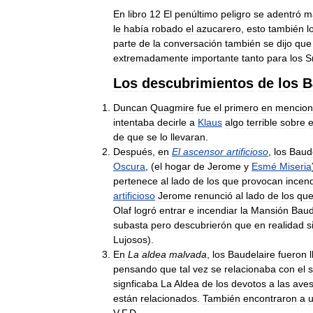
En
libro
12
El
penúltimo
peligro
se
adentró
m
le
había
robado
el
azucarero
,
esto
también
l
parte
de
la
conversación
también
se
dijo
que
extremadamente
importante
tanto
para
los
S
Los
descubrimientos
de
los
B
Duncan
Quagmire
fue
el
primero
en
mencion
intentaba
decirle
a
Klaus
algo
terrible
sobre
e
de
que
se
lo
llevaran
.
Después
,
en
El
ascensor
artificioso
,
los
Baude
Oscura
, (
el
hogar
de
Jerome
y
Esmé
Miseria
pertenece
al
lado
de
los
que
provocan
incen
artificioso
Jerome
renunció
al
lado
de
los
qu
Olaf
logró
entrar
e
incendiar
la
Mansión
Baud
subasta
pero
descubrierón
que
en
realidad
s
Lujosos
).
En
La
aldea
malvada
,
los
Baudelaire
fueron
pensando
que
tal
vez
se
relacionaba
con
el
s
signficaba
La
Aldea
de
los
devotos
a
las
ave
están
relacionados
.
También
encontraron
a