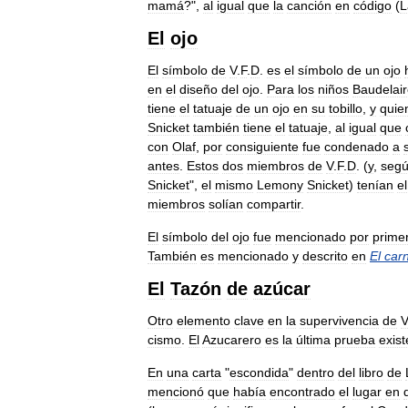
mamá
?",
al
igual
que
la
canción
en
código
(
L
El
ojo
El
símbolo
de
V
.
F
.
D
.
es
el
símbolo
de
un
ojo
en
el
diseño
del
ojo
.
Para
los
niños
Baudelai
tiene
el
tatuaje
de
un
ojo
en
su
tobillo
,
y
quie
Snicket
también
tiene
el
tatuaje
,
al
igual
que
con
Olaf
,
por
consiguiente
fue
condenado
a
antes
.
Estos
dos
miembros
de
V
.
F
.
D
. (
y
,
seg
Snicket
",
el
mismo
Lemony
Snicket
)
tenían
el
miembros
solían
compartir
.
El
símbolo
del
ojo
fue
mencionado
por
prime
También
es
mencionado
y
descrito
en
El
car
El
Tazón
de
azúcar
Otro
elemento
clave
en
la
supervivencia
de
V
cismo
.
El
Azucarero
es
la
última
prueba
exist
En
una
carta
"
escondida
"
dentro
del
libro
de
mencionó
que
había
encontrado
el
lugar
en