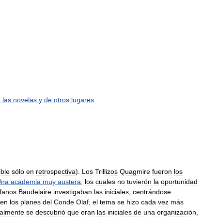
e
las
novelas
y
de
otros
lugares
ible
sólo
en
retrospectiva
).
Los
Trillizos
Quagmire
fueron
los
Una
academia
muy
austera
,
los
cuales
no
tuvierón
la
oportunidad
fanos
Baudelaire
investigaban
las
iniciales
,
centrándose
en
los
planes
del
Conde
Olaf
,
el
tema
se
hizo
cada
vez
más
nalmente
se
descubrió
que
eran
las
iniciales
de
una
organización
,