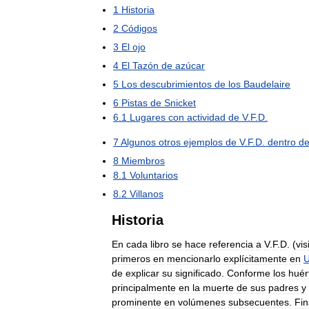
1
Historia
2
Códigos
3
El
ojo
4
El
Tazón
de
azúcar
5
Los
descubrimientos
de
los
Baudelaire
6
Pistas
de
Snicket
6
.
1
Lugares
con
actividad
de
V
.
F
.
D
.
7
Algunos
otros
ejemplos
de
V
.
F
.
D
.
dentro
d
8
Miembros
8
.
1
Voluntarios
8
.
2
Villanos
Historia
En
cada
libro
se
hace
referencia
a
V
.
F
.
D
. (
vis
primeros
en
mencionarlo
explícitamente
en
de
explicar
su
significado
.
Conforme
los
huér
principalmente
en
la
muerte
de
sus
padres
y
prominente
en
volúmenes
subsecuentes
.
Fi