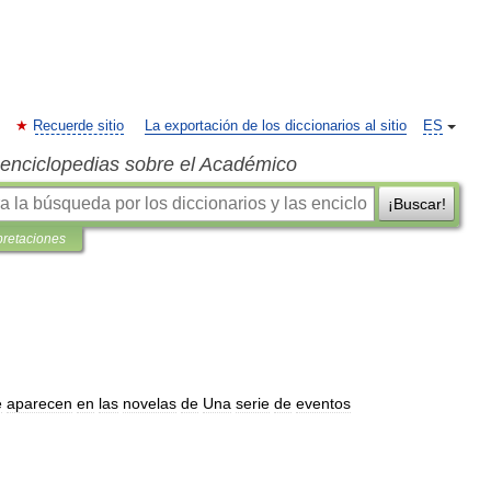
Recuerde sitio
La exportación de los diccionarios al sitio
ES
s enciclopedias sobre el Académico
¡Buscar!
pretaciones
e
aparecen
en
las
novelas
de
Una
serie
de
eventos