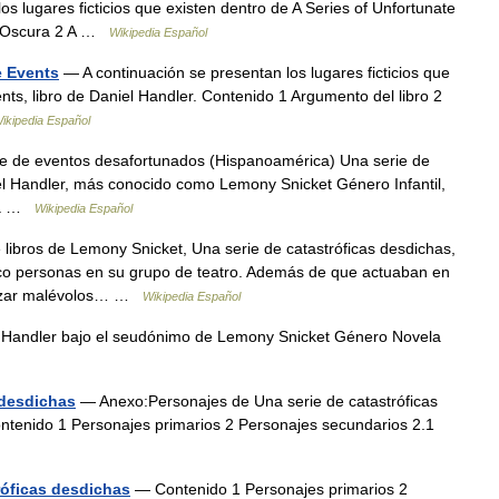
os lugares ficticios que existen dentro de A Series of Unfortunate
da Oscura 2 A …
Wikipedia Español
e Events
— A continuación se presentan los lugares ficticios que
nts, libro de Daniel Handler. Contenido 1 Argumento del libro 2
ikipedia Español
 de eventos desafortunados (Hispanoamérica) Una serie de
el Handler, más conocido como Lemony Snicket Género Infantil,
sta …
Wikipedia Español
 libros de Lemony Snicket, Una serie de catastróficas desdichas,
nco personas en su grupo de teatro. Además de que actuaban en
alizar malévolos… …
Wikipedia Español
 Handler bajo el seudónimo de Lemony Snicket Género Novela
 desdichas
— Anexo:Personajes de Una serie de catastróficas
ntenido 1 Personajes primarios 2 Personajes secundarios 2.1
róficas desdichas
— Contenido 1 Personajes primarios 2