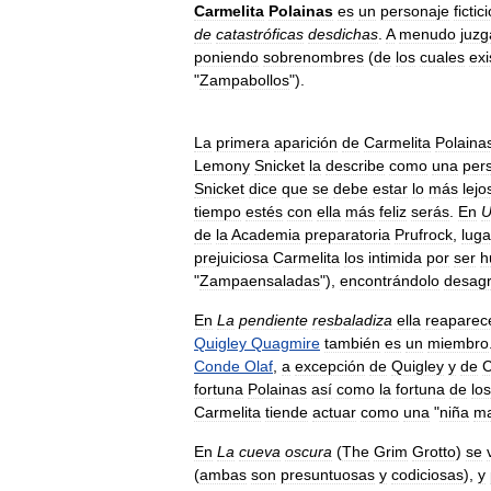
Carmelita
Polainas
es
un
personaje
fictic
de
catastróficas
desdichas
.
A
menudo
juzg
poniendo
sobrenombres
(
de
los
cuales
exi
"
Zampabollos
").
La
primera
aparición
de
Carmelita
Polaina
Lemony
Snicket
la
describe
como
una
per
Snicket
dice
que
se
debe
estar
lo
más
lejo
tiempo
estés
con
ella
más
feliz
serás
.
En
U
de
la
Academia
preparatoria
Prufrock
,
luga
prejuiciosa
Carmelita
los
intimida
por
ser
h
"
Zampaensaladas
"),
encontrándolo
desag
En
La
pendiente
resbaladiza
ella
reaparec
Quigley
Quagmire
también
es
un
miembro
Conde
Olaf
,
a
excepción
de
Quigley
y
de
C
fortuna
Polainas
así
como
la
fortuna
de
los
Carmelita
tiende
actuar
como
una
"
niña
ma
En
La
cueva
oscura
(
The
Grim
Grotto
)
se
(
ambas
son
presuntuosas
y
codiciosas
),
y