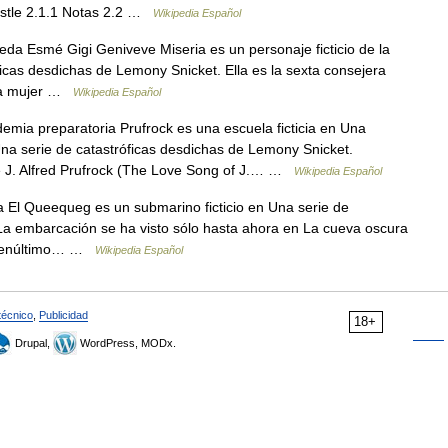
istle 2.1.1 Notas 2.2 …
Wikipedia Español
da Esmé Gigi Geniveve Miseria es un personaje ficticio de la
ficas desdichas de Lemony Snicket. Ella es la sexta consejera
una mujer …
Wikipedia Español
mia preparatoria Prufrock es una escuela ficticia en Una
na serie de catastróficas desdichas de Lemony Snicket.
 J. Alfred Prufrock (The Love Song of J.… …
Wikipedia Español
El Queequeg es un submarino ficticio en Una serie de
La embarcación se ha visto sólo hasta ahora en La cueva oscura
l penúltimo… …
Wikipedia Español
técnico
,
Publicidad
18+
Drupal,
WordPress, MODx.