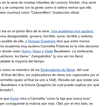
io
en
la
serie
de
novelas
infantiles
de
Lemony
Snicket
,
Una
serie
a
y
se
comporta
con
la
gente
como
si
valiera
menos
que
ella
sten
muchos
)
como
"
Cakesniffers
" (
traducción
oficial
s
fue
en
el
quinto
libro
de
la
serie
,
Una
academia
muy
austera
;
sona
desagradable
,
grosera
,
horrible
,
sucia
,
terrible
y
violenta
.
s
posible
de
ella
,
y
Duncan
Quagmire
dice
que
entre
menos
na
academia
muy
austera
Carmelita
Polainas
es
la
niña
abusona
r
donde
viven
Sunny
,
Klaus
y
Violet
Baudelaire
.
La
intolerante
,
uérfanos
,
los
llama
"
Zampabollos
" (
y
una
vez
los
llamó
radable
la
mayoría
del
tiempo
.
e
como
un
miembro
de
los
Exploradores
de
Nieve
,
del
cual
.
Al
final
del
libro
,
los
exploradores
de
nieve
son
capturados
por
el
armelita
(
quien
al
final
se
une
a
Olaf
).
Resulta
ser
que
existe
una
Baudelaire
o
la
fortuna
Quagmire
(
lo
cual
puede
explicar
por
qué
lcriada
")
ve
que
Esmé
mira
a
Carmelita
"
como
la
hija
que
nunca
tuvo
"
por
consiguiente
la
malcria
aún
más
.
Olaf
,
por
el
otro
lado
,
es