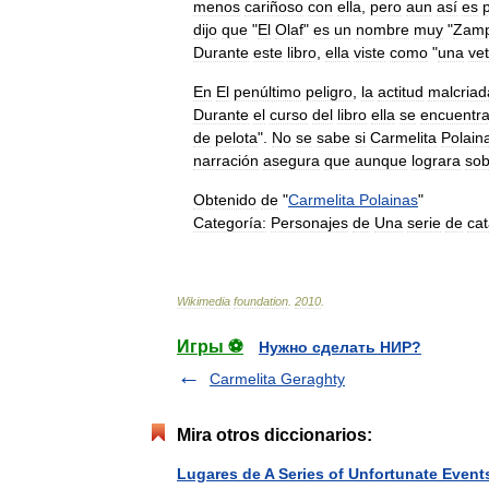
menos
cariñoso
con
ella
,
pero
aun
así
es
dijo
que
"
El
Olaf
"
es
un
nombre
muy
"
Zamp
Durante
este
libro
,
ella
viste
como
"
una
vet
En
El
penúltimo
peligro
,
la
actitud
malcriad
Durante
el
curso
del
libro
ella
se
encuentr
de
pelota
".
No
se
sabe
si
Carmelita
Polain
narración
asegura
que
aunque
lograra
sob
Obtenido
de
"
Carmelita
Polainas
"
Categoría:
Personajes
de
Una
serie
de
cat
Wikimedia
foundation
.
2010
.
Игры ⚽
Нужно сделать НИР?
Carmelita Geraghty
Mira otros diccionarios:
Lugares de A Series of Unfortunate Event