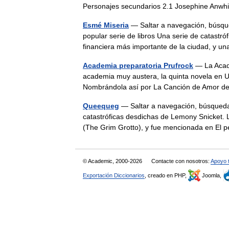
Personajes secundarios 2.1 Josephine Anwh
Esmé Miseria
— Saltar a navegación, búsque
popular serie de libros Una serie de catastró
financiera más importante de la ciudad, y 
Academia preparatoria Prufrock
— La Acade
academia muy austera, la quinta novela en U
Nombrándola así por La Canción de Amor de
Queequeg
— Saltar a navegación, búsqueda 
catastróficas desdichas de Lemony Snicket. 
(The Grim Grotto), y fue mencionada en E
© Academic, 2000-2026
Contacte con nosotros:
Apoyo 
Exportación Diccionarios
, creado en PHP,
Joomla,