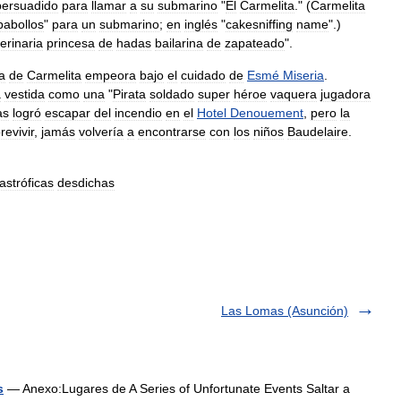
persuadido
para
llamar
a
su
submarino
"
El
Carmelita
." (
Carmelita
abollos
"
para
un
submarino
;
en
inglés
"
cakesniffing
name
".)
erinaria
princesa
de
hadas
bailarina
de
zapateado
".
a
de
Carmelita
empeora
bajo
el
cuidado
de
Esmé
Miseria
.
a
vestida
como
una
"
Pirata
soldado
super
héroe
vaquera
jugadora
as
logró
escapar
del
incendio
en
el
Hotel
Denouement
,
pero
la
revivir
,
jamás
volvería
a
encontrarse
con
los
niños
Baudelaire
.
astróficas
desdichas
Las Lomas (Asunción)
s
— Anexo:Lugares de A Series of Unfortunate Events Saltar a