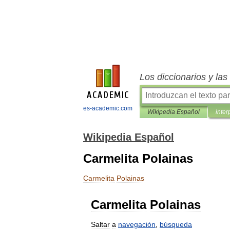
Los diccionarios y la
es-academic.com
Wikipedia Español
inter
Wikipedia Español
Carmelita Polainas
Carmelita
Polainas
Carmelita
Polainas
Saltar
a
navegación
,
búsqueda