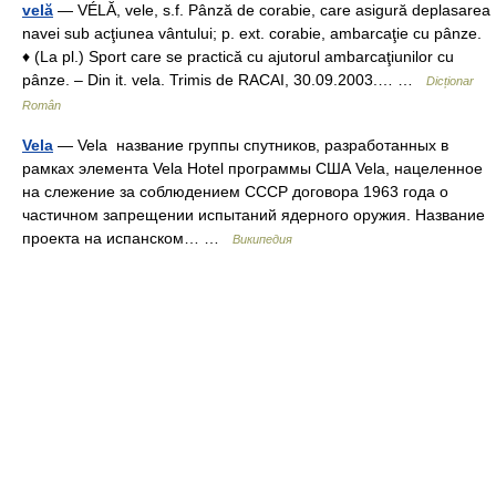
velă
— VÉLĂ, vele, s.f. Pânză de corabie, care asigură deplasarea
navei sub acţiunea vântului; p. ext. corabie, ambarcaţie cu pânze.
♦ (La pl.) Sport care se practică cu ajutorul ambarcaţiunilor cu
pânze. – Din it. vela. Trimis de RACAI, 30.09.2003.… …
Dicționar
Român
Vela
— Vela название группы спутников, разработанных в
рамках элемента Vela Hotel программы США Vela, нацеленное
на слежение за соблюдением СССР договора 1963 года о
частичном запрещении испытаний ядерного оружия. Название
проекта на испанском… …
Википедия