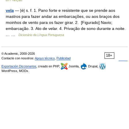
vela
— |é| s. f. 1. Pano forte e resistente que se prende aos
mastros para fazer andar as embarcações, ou aos braços dos
moinhos de vento para os fazer girar. 2. [Figurado] Navio;
embarcação. 3. Ato de velar. 4. Privação de sono durante a noite.
… …
Dicionário da Língua Portuguesa
© Academic, 2000-2026
18+
Contacte con nosotros:
Apoyo técnico
,
Publicidad
Exportación Diccionarios
, creado en PHP,
Joomla,
Drupal,
WordPress, MODx.