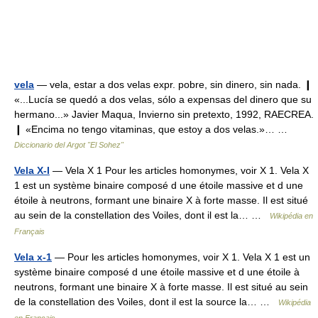
vela
— vela, estar a dos velas expr. pobre, sin dinero, sin nada. ❙
«...Lucía se quedó a dos velas, sólo a expensas del dinero que su
hermano...» Javier Maqua, Invierno sin pretexto, 1992, RAECREA.
❙ «Encima no tengo vitaminas, que estoy a dos velas.»… …
Diccionario del Argot "El Sohez"
Vela X-I
— Vela X 1 Pour les articles homonymes, voir X 1. Vela X
1 est un système binaire composé d une étoile massive et d une
étoile à neutrons, formant une binaire X à forte masse. Il est situé
au sein de la constellation des Voiles, dont il est la… …
Wikipédia en
Français
Vela x-1
— Pour les articles homonymes, voir X 1. Vela X 1 est un
système binaire composé d une étoile massive et d une étoile à
neutrons, formant une binaire X à forte masse. Il est situé au sein
de la constellation des Voiles, dont il est la source la… …
Wikipédia
en Français