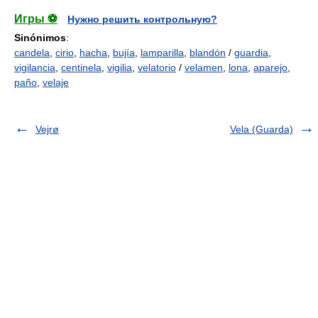
Игры ⚽
Нужно решить контрольную?
Sinónimos
:
candela
,
cirio
,
hacha
,
bujía
,
lamparilla
,
blandón
/
guardia
,
vigilancia
,
centinela
,
vigilia
,
velatorio
/
velamen
,
lona
,
aparejo
,
paño
,
velaje
Vejrø
Vela (Guarda)