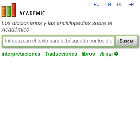
RU
EN
DE
FR
es-academic.com
Los diccionarios y las enciclopedias sobre el
Académico
¡Buscar!
interpretaciones
Traducciones
libros
Игры ⚽