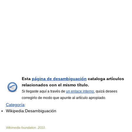
Esta
página de desambiguación
cataloga artículos
relacionados con el mismo título.
Si llegaste aquí a través de
un enlace interno
, quizá desees
corregirlo de modo que apunte al artículo apropiado.
Categoría
:
Wikipedia:Desambiguación
Wikimedia foundation
.
2010
.