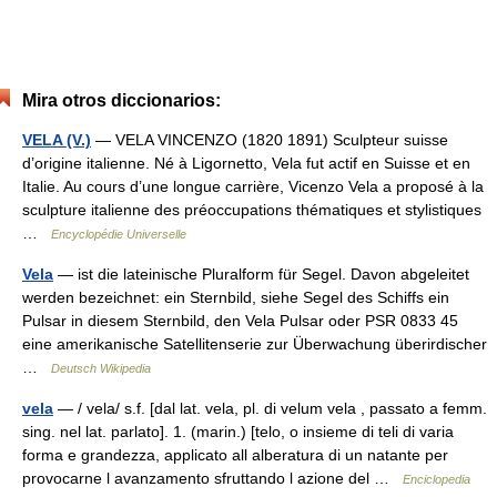
Mira otros diccionarios:
VELA (V.)
— VELA VINCENZO (1820 1891) Sculpteur suisse
d’origine italienne. Né à Ligornetto, Vela fut actif en Suisse et en
Italie. Au cours d’une longue carrière, Vicenzo Vela a proposé à la
sculpture italienne des préoccupations thématiques et stylistiques
…
Encyclopédie Universelle
Vela
— ist die lateinische Pluralform für Segel. Davon abgeleitet
werden bezeichnet: ein Sternbild, siehe Segel des Schiffs ein
Pulsar in diesem Sternbild, den Vela Pulsar oder PSR 0833 45
eine amerikanische Satellitenserie zur Überwachung überirdischer
…
Deutsch Wikipedia
vela
— / vela/ s.f. [dal lat. vela, pl. di velum vela , passato a femm.
sing. nel lat. parlato]. 1. (marin.) [telo, o insieme di teli di varia
forma e grandezza, applicato all alberatura di un natante per
provocarne l avanzamento sfruttando l azione del …
Enciclopedia