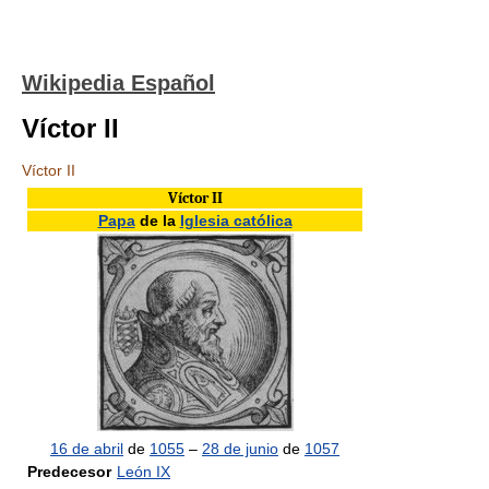
Wikipedia Español
Víctor II
Víctor II
Víctor II
Papa
de la
Iglesia católica
16 de abril
de
1055
–
28 de junio
de
1057
Predecesor
León IX