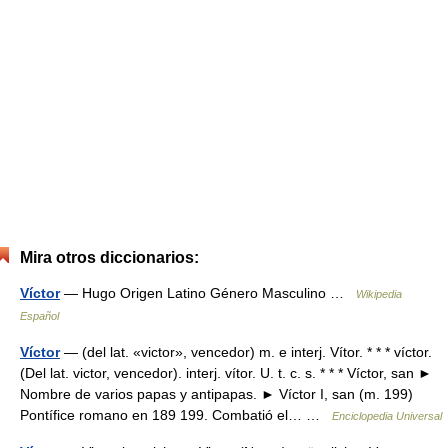
Mira otros diccionarios:
Víctor
— Hugo Origen Latino Género Masculino …
Wikipedia
Español
Víctor
— (del lat. «victor», vencedor) m. e interj. Vítor. * * * víctor.
(Del lat. victor, vencedor). interj. vítor. U. t. c. s. * * * Víctor, san ►
Nombre de varios papas y antipapas. ► Víctor I, san (m. 199)
Pontífice romano en 189 199. Combatió el… …
Enciclopedia Universal