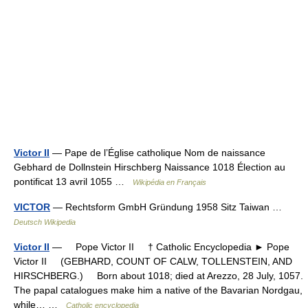
Victor II
— Pape de l’Église catholique Nom de naissance
Gebhard de Dollnstein Hirschberg Naissance 1018 Élection au
pontificat 13 avril 1055 …
Wikipédia en Français
VICTOR
— Rechtsform GmbH Gründung 1958 Sitz Taiwan …
Deutsch Wikipedia
Victor II
— Pope Victor II † Catholic Encyclopedia ► Pope
Victor II (GEBHARD, COUNT OF CALW, TOLLENSTEIN, AND
HIRSCHBERG.) Born about 1018; died at Arezzo, 28 July, 1057.
The papal catalogues make him a native of the Bavarian Nordgau,
while… …
Catholic encyclopedia