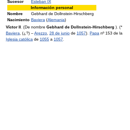
Sucesor
Esteban IX
Información personal
Nombre
Gebhard de Dollnstein-Hirschberg
Nacimiento
Baviera
(
Alemania
)
Víctor II
. (De nombre
Gebhard de Dollnstein-Hirschberg
). (*
Baviera
, (¿?) –
Arezzo
,
28 de junio
de
1057
).
Papa
nº 153 de la
Iglesia católica
de
1055
a
1057
.