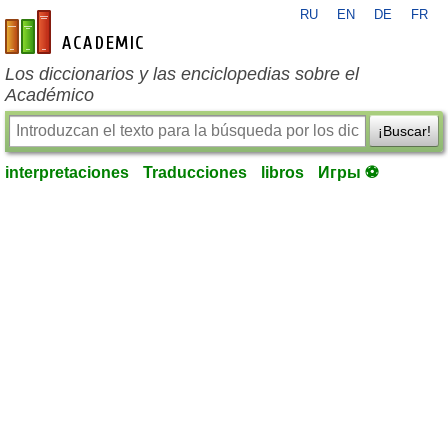
RU
EN
DE
FR
es-academic.com
Los diccionarios y las enciclopedias sobre el
Académico
¡Buscar!
interpretaciones
Traducciones
libros
Игры ⚽