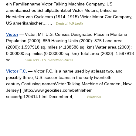
ein Familienname Victor Talking Machine Company, US
amerikanisches Schallplattenlabel Victor Motors, britischer
Hersteller von Cyclecars (1914–1915) Victor Motor Car Company,
US amerikanischer… …
Deutsch Wikipedia
Victor
— Victor, MT U.S. Census Designated Place in Montana
Population (2000): 859 Housing Units (2000): 375 Land area
(2000): 1.597918 sq. miles (4.138588 sq. km) Water area (2000):
0.000000 sq. miles (0.000000 sq. km) Total area (2000): 1.597918
sq.… …
StarDict's U.S. Gazetteer Places
Victor F.C.
— Victor F.C. is a name used by at least two, and
possibly three, U.S. soccer teams in the early twentieth
century.Confusing namesVictor Talking Machine of Camden, New
Jersey [ [http://www.geocities.com/bethlehem
soccer/gl120414.html December 4,… …
Wikipedia