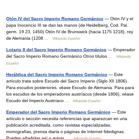
Otón IV del Sacro Imperio Romano Germánico
— Otón IV y el
papa Inocencio III se dan las manos (de Heidelberg, Cod. Pal.
germ. 19 23, 1450) Otón IV de Brunswick (hacia 1175 1218), rey
de Alemania (1208 …
Wikipedia Español
Lotario II del Sacro Imperio Romano Germánico
— Emperador
del Sacro Imperio Romano Germánico Otros títulos …
Wikipedia
Español
Heráldica del Sacro Imperio Romano Germánico
— Este
artículo trata sobre Escudo del Sacro Imperio (Siglo XII 1806).
Para escudos posteriores, véase Escudo de Alemania. Para para
los escudos de los emperadores austríacos (desde 1806), véase
Escudo del Imperio Austríaco …
Wikipedia Español
Emperador del Sacro Imperio Romano Germánico
— Este
artículo o sección necesita referencias que aparezcan en una
publicación acreditada, como revistas especializadas,
monografías, prensa diaria o páginas de Internet fidedignas.
Puedes añadirlas así o avisar …
Wikipedia Español