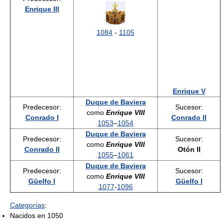
Enrique III
1084
-
1105
Enrique V
Duque de Baviera
Predecesor:
Sucesor:
como
Enrique VIII
Conrado I
Conrado II
1053
–
1054
Duque de Baviera
Predecesor:
Sucesor:
como
Enrique VIII
Conrado II
Otón II
1055
–
1061
Duque de Baviera
Predecesor:
Sucesor:
como
Enrique VIII
Güelfo I
Güelfo I
1077
-
1096
Categorías
:
Nacidos en 1050