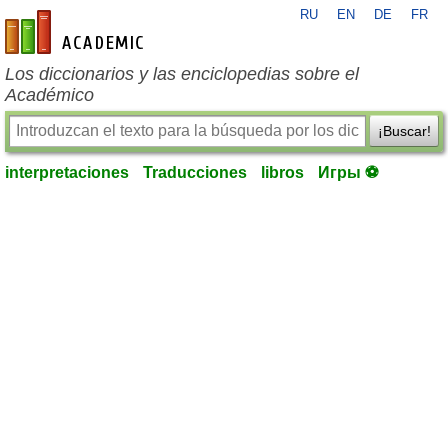
RU
EN
DE
FR
es-academic.com
Los diccionarios y las enciclopedias sobre el
Académico
¡Buscar!
interpretaciones
Traducciones
libros
Игры ⚽