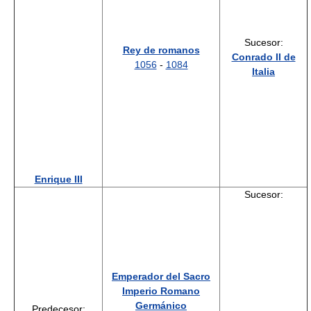
Sucesor:
Rey de romanos
Conrado II de
1056
-
1084
Italia
Enrique III
Sucesor:
Emperador del Sacro
Imperio Romano
Germánico
Predecesor: