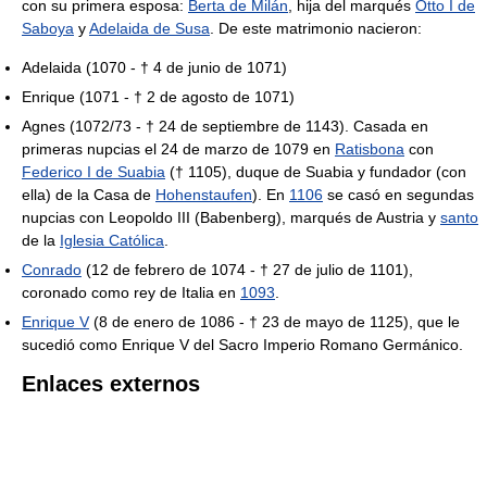
con su primera esposa:
Berta de Milán
, hija del marqués
Otto I de
Saboya
y
Adelaida de Susa
. De este matrimonio nacieron:
Adelaida (1070 - † 4 de junio de 1071)
Enrique (1071 - † 2 de agosto de 1071)
Agnes (1072/73 - † 24 de septiembre de 1143). Casada en
primeras nupcias el 24 de marzo de 1079 en
Ratisbona
con
Federico I de Suabia
(† 1105), duque de Suabia y fundador (con
ella) de la Casa de
Hohenstaufen
). En
1106
se casó en segundas
nupcias con Leopoldo III (Babenberg), marqués de Austria y
santo
de la
Iglesia Católica
.
Conrado
(12 de febrero de 1074 - † 27 de julio de 1101),
coronado como rey de Italia en
1093
.
Enrique V
(8 de enero de 1086 - † 23 de mayo de 1125), que le
sucedió como Enrique V del Sacro Imperio Romano Germánico.
Enlaces externos