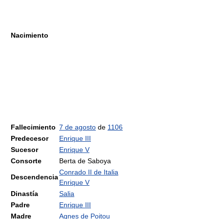
Nacimiento
Fallecimiento
7 de agosto
de
1106
Predecesor
Enrique III
Sucesor
Enrique V
Consorte
Berta de Saboya
Conrado II de Italia
Descendencia
Enrique V
Dinastía
Salia
Padre
Enrique III
Madre
Agnes de Poitou