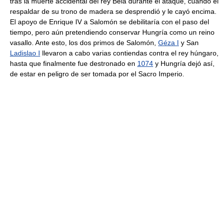
tras la muerte accidental del rey Bela durante el ataque, cuando el
respaldar de su trono de madera se desprendió y le cayó encima.
El apoyo de Enrique IV a Salomón se debilitaría con el paso del
tiempo, pero aún pretendiendo conservar Hungría como un reino
vasallo. Ante esto, los dos primos de Salomón,
Géza I
y San
Ladislao I
llevaron a cabo varias contiendas contra el rey húngaro,
hasta que finalmente fue destronado en
1074
y Hungría dejó así,
de estar en peligro de ser tomada por el Sacro Imperio.