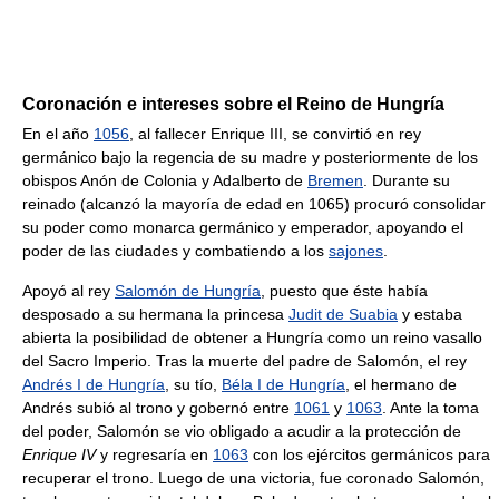
Coronación e intereses sobre el Reino de Hungría
En el año
1056
, al fallecer Enrique III, se convirtió en rey
germánico bajo la regencia de su madre y posteriormente de los
obispos Anón de Colonia y Adalberto de
Bremen
. Durante su
reinado (alcanzó la mayoría de edad en 1065) procuró consolidar
su poder como monarca germánico y emperador, apoyando el
poder de las ciudades y combatiendo a los
sajones
.
Apoyó al rey
Salomón de Hungría
, puesto que éste había
desposado a su hermana la princesa
Judit de Suabia
y estaba
abierta la posibilidad de obtener a Hungría como un reino vasallo
del Sacro Imperio. Tras la muerte del padre de Salomón, el rey
Andrés I de Hungría
, su tío,
Béla I de Hungría
, el hermano de
Andrés subió al trono y gobernó entre
1061
y
1063
. Ante la toma
del poder, Salomón se vio obligado a acudir a la protección de
Enrique IV
y regresaría en
1063
con los ejércitos germánicos para
recuperar el trono. Luego de una victoria, fue coronado Salomón,