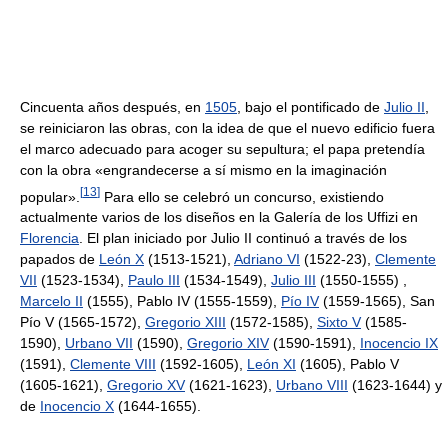
Cincuenta años después, en
1505
, bajo el pontificado de
Julio II
,
se reiniciaron las obras, con la idea de que el nuevo edificio fuera
el marco adecuado para acoger su sepultura; el papa pretendía
con la obra «engrandecerse a sí mismo en la imaginación
[
13
]
popular».
Para ello se celebró un concurso, existiendo
actualmente varios de los diseños en la Galería de los Uffizi en
Florencia
. El plan iniciado por Julio II continuó a través de los
papados de
León X
(1513-1521),
Adriano VI
(1522-23),
Clemente
VII
(1523-1534),
Paulo III
(1534-1549),
Julio III
(1550-1555) ,
Marcelo II
(1555), Pablo IV (1555-1559),
Pío IV
(1559-1565), San
Pío V (1565-1572),
Gregorio XIII
(1572-1585),
Sixto V
(1585-
1590),
Urbano VII
(1590),
Gregorio XIV
(1590-1591),
Inocencio IX
(1591),
Clemente VIII
(1592-1605),
León XI
(1605), Pablo V
(1605-1621),
Gregorio XV
(1621-1623),
Urbano VIII
(1623-1644) y
de
Inocencio X
(1644-1655).