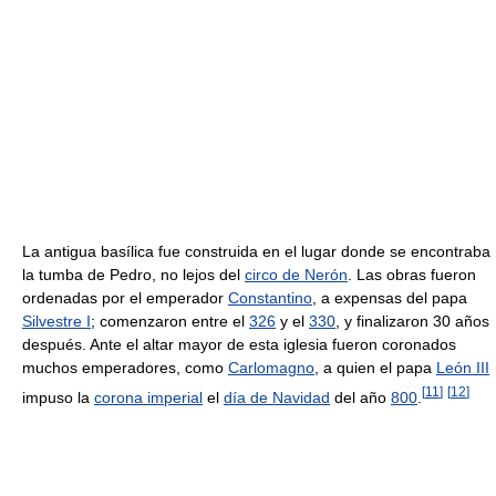
La antigua basílica fue construida en el lugar donde se encontraba
la tumba de Pedro, no lejos del
circo de Nerón
. Las obras fueron
ordenadas por el emperador
Constantino
, a expensas del papa
Silvestre I
; comenzaron entre el
326
y el
330
, y finalizaron 30 años
después. Ante el altar mayor de esta iglesia fueron coronados
muchos emperadores, como
Carlomagno
, a quien el papa
León III
[
11
]
[
12
]
impuso la
corona imperial
el
día de Navidad
del año
800
.