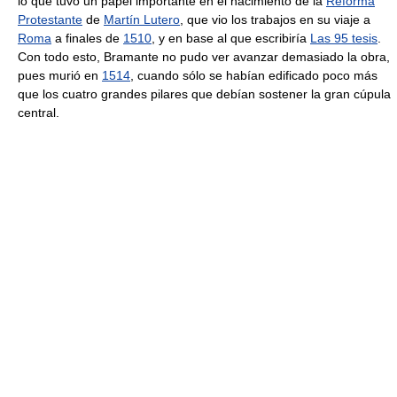
lo que tuvo un papel importante en el nacimiento de la
Reforma
Protestante
de
Martín Lutero
, que vio los trabajos en su viaje a
Roma
a finales de
1510
, y en base al que escribiría
Las 95 tesis
.
Con todo esto, Bramante no pudo ver avanzar demasiado la obra,
pues murió en
1514
, cuando sólo se habían edificado poco más
que los cuatro grandes pilares que debían sostener la gran cúpula
central.