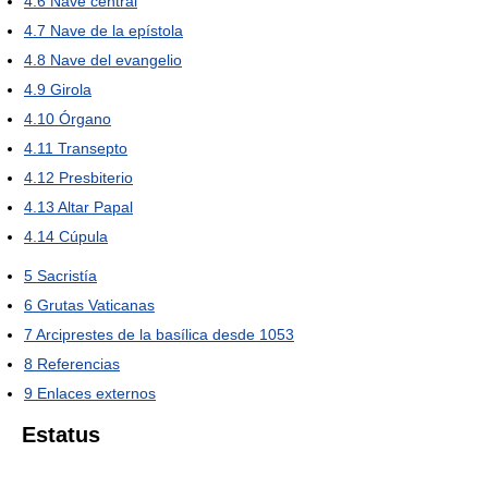
4.6
Nave central
4.7
Nave de la epístola
4.8
Nave del evangelio
4.9
Girola
4.10
Órgano
4.11
Transepto
4.12
Presbiterio
4.13
Altar Papal
4.14
Cúpula
5
Sacristía
6
Grutas Vaticanas
7
Arciprestes de la basílica desde 1053
8
Referencias
9
Enlaces externos
Estatus