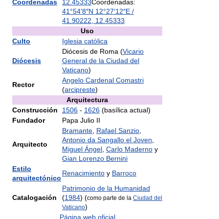
Coordenadas
12.45333
Coordenadas:
41°54′8″N
12°27′12″E
/
41.90222
,
12.45333
Uso
Culto
Iglesia católica
Diócesis de Roma (
Vicario
Diócesis
General de la Ciudad del
Vaticano
)
Angelo Cardenal Comastri
Rector
(
arcipreste
)
Arquitectura
Construcción
1506
-
1626
(basílica actual)
Fundador
Papa Julio II
Bramante
,
Rafael Sanzio
,
Antonio da Sangallo el Joven
,
Arquitecto
Miguel Ángel
,
Carlo Maderno
y
Gian Lorenzo Bernini
Estilo
Renacimiento
y
Barroco
arquitectónico
Patrimonio de la Humanidad
Catalogación
(
1984
) (
como parte de la
Ciudad del
)
Vaticano
Página web oficial