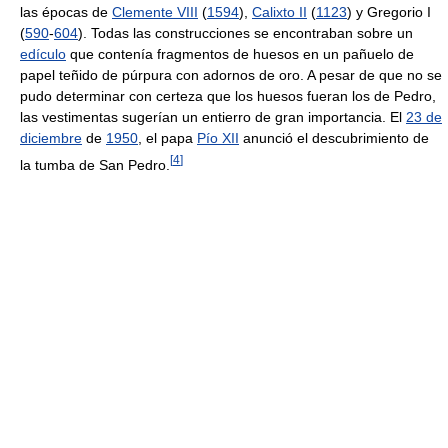
las épocas de
Clemente VIII
(
1594
),
Calixto II
(
1123
) y Gregorio I
(
590
-
604
). Todas las construcciones se encontraban sobre un
edículo
que contenía fragmentos de huesos en un pañuelo de
papel teñido de púrpura con adornos de oro. A pesar de que no se
pudo determinar con certeza que los huesos fueran los de Pedro,
las vestimentas sugerían un entierro de gran importancia. El
23 de
diciembre
de
1950
, el papa
Pío XII
anunció el descubrimiento de
[
4
]
la tumba de San Pedro.