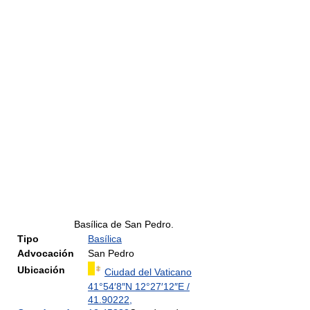
Basílica de San Pedro.
Tipo
Basílica
Advocación
San Pedro
Ubicación
Ciudad del Vaticano
41°54′8″N
12°27′12″E
/
41.90222
,