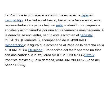
La
Visión de la cruz
aparece como una especie de
tapiz
en
trampantojo
. A los lados del fresco, fuera de la
Visión
en sí, están
representados dos papas bajo un
palio
sostenido por pequeños
ángeles y acompañados por una figura femenina más pequeña. A
la derecha se encuentra, según está escrito en el
pedestal
,
(Clemente I), acompañado de la
CLEMENS I
MODERATIO
(
Moderación
); la figura que acompaña al Papa de la derecha es la
(la
Eternidad
). Por encima del tapiz aparece un friso
AETERNITAS
con dos carteles. A la izquierda
(«
Sixto V
,
SIXTUS V PONT MAX
Pontífice Máximo»); a la derecha,
(«año del
ANNO DNI MDLXXXV
Señor 1585»).