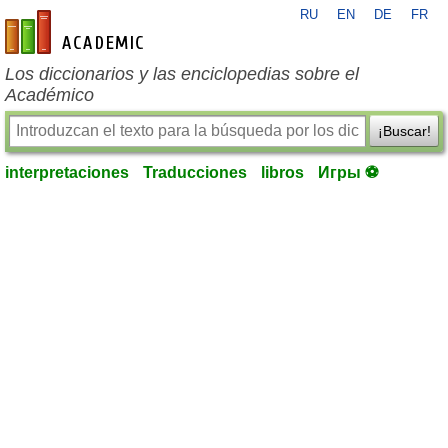
RU
EN
DE
FR
es-academic.com
Los diccionarios y las enciclopedias sobre el
Académico
¡Buscar!
interpretaciones
Traducciones
libros
Игры ⚽