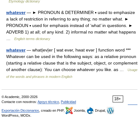
Etymology dictionary
whatever
— ► PRONOUN & DETERMINER ▪ used to emphasize
a lack of restriction in referring to any thing; no matter what. ►
PRONOUN ▪ used for emphasis instead of ‘what’ in questions. ►
ADVERB 1) at all; of any kind. 2) informal no matter what happens
…
English terms dictionary
whatever
— what|ev|er [ wat evər, hwat evər ] function word ***
Whatever can be used in the following ways: as a relative pronoun
(starting a relative clause that is the subject, object, or complement
of another clause): You can choose whatever you like. as …
Usage
of the words and phrases in modern English
© Academic, 2000-2026
18+
Contacte con nosotros:
Apoyo técnico
,
Publicidad
Exportación Diccionarios
, creado en PHP,
Joomla,
Drupal,
WordPress, MODx.