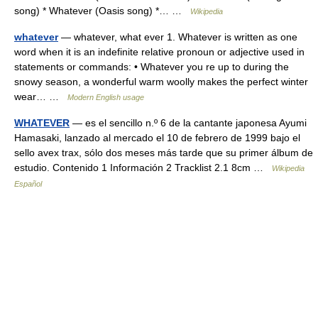
song) * Whatever (Oasis song) *… …
Wikipedia
whatever
— whatever, what ever 1. Whatever is written as one
word when it is an indefinite relative pronoun or adjective used in
statements or commands: • Whatever you re up to during the
snowy season, a wonderful warm woolly makes the perfect winter
wear… …
Modern English usage
WHATEVER
— es el sencillo n.º 6 de la cantante japonesa Ayumi
Hamasaki, lanzado al mercado el 10 de febrero de 1999 bajo el
sello avex trax, sólo dos meses más tarde que su primer álbum de
estudio. Contenido 1 Información 2 Tracklist 2.1 8cm …
Wikipedia
Español