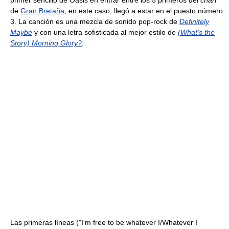
primer sencillo de Oasis en entrar entre los 5 primeros del
chart
de
Gran Bretaña
, en este caso, llegó a estar en el puesto número
3. La canción es una mezcla de sonido pop-rock de
Definitely
Maybe
y con una letra sofisticada al mejor estilo de
(What's the
Story) Morning Glory?
.
Las primeras líneas ("I'm free to be whatever I/Whatever I