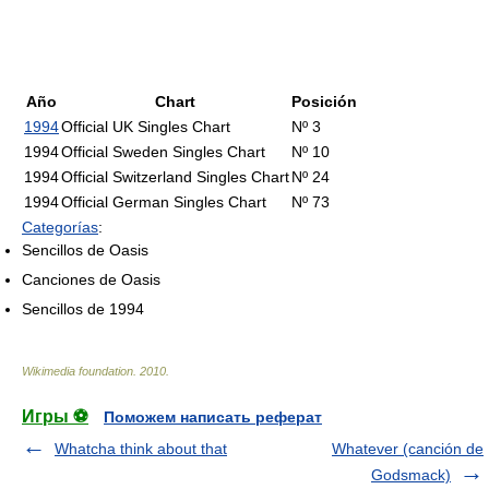
Año
Chart
Posición
1994
Official UK Singles Chart
Nº 3
1994
Official Sweden Singles Chart
Nº 10
1994
Official Switzerland Singles Chart
Nº 24
1994
Official German Singles Chart
Nº 73
Categorías
:
Sencillos de Oasis
Canciones de Oasis
Sencillos de 1994
Wikimedia foundation
.
2010
.
Игры ⚽
Поможем написать реферат
Whatcha think about that
Whatever (canción de
Godsmack)