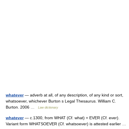
whatever
— adverb at all, of any description, of any kind or sort,
whatsoever, whichever Burton s Legal Thesaurus. William C.
Burton. 2006 …
Law dictionary
whatever
— c.1300, from WHAT (Cf. what) + EVER (Cf. ever).
Variant form WHATSOEVER (Cf. whatsoever) is attested earlier …