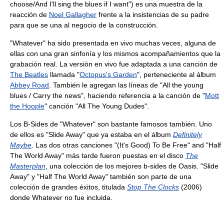
choose/And I'll sing the blues if I want") es una muestra de la
reacción de
Noel Gallagher
frente a la insistencias de su padre
para que se una al negocio de la construcción.
"Whatever" ha sido presentada en vivo muchas veces, alguna de
ellas con una gran sinfonía y los mismos acompañamientos que la
grabación real. La versión en vivo fue adaptada a una canción de
The Beatles
llamada "
Octopus's Garden
", perteneciente al álbum
Abbey Road
. También le agregan las líneas de "All the young
blues / Carry the news", haciendo referencia a la canción de "
Mott
the Hoople
" canción "All The Young Dudes".
Los B-Sides de "Whatever" son bastante famosos también. Uno
de ellos es "Slide Away" que ya estaba en el álbum
Definitely
Maybe
. Las dos otras canciones "(It's Good) To Be Free" and "Half
The World Away" más tarde fueron puestas en el disco
The
Masterplan
, una colección de los mejores b-sides de Oasis. "Slide
Away" y "Half The World Away" también son parte de una
colección de grandes éxitos, titulada
Stop The Clocks
(2006)
donde Whatever no fue incluida.