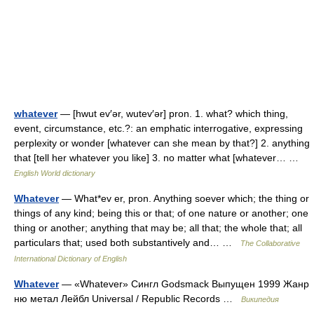
whatever
— [hwut ev′ər, wutev′ər] pron. 1. what? which thing,
event, circumstance, etc.?: an emphatic interrogative, expressing
perplexity or wonder [whatever can she mean by that?] 2. anything
that [tell her whatever you like] 3. no matter what [whatever… …
English World dictionary
Whatever
— What*ev er, pron. Anything soever which; the thing or
things of any kind; being this or that; of one nature or another; one
thing or another; anything that may be; all that; the whole that; all
particulars that; used both substantively and… …
The Collaborative
International Dictionary of English
Whatever
— «Whatever» Сингл Godsmack Выпущен 1999 Жанр
ню метал Лейбл Universal / Republic Records …
Википедия