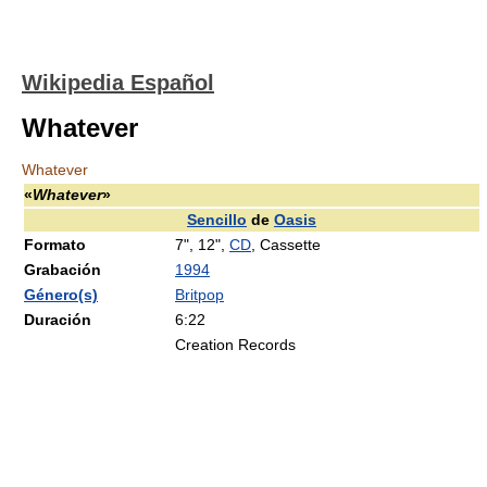
Wikipedia Español
Whatever
Whatever
«
Whatever
»
Sencillo
de
Oasis
Formato
7", 12",
CD
, Cassette
Grabación
1994
Género(s)
Britpop
Duración
6:22
Creation Records