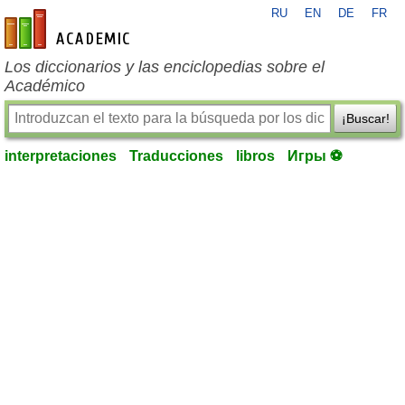
RU
EN
DE
FR
es-academic.com
Los diccionarios y las enciclopedias sobre el
Académico
¡Buscar!
interpretaciones
Traducciones
libros
Игры ⚽