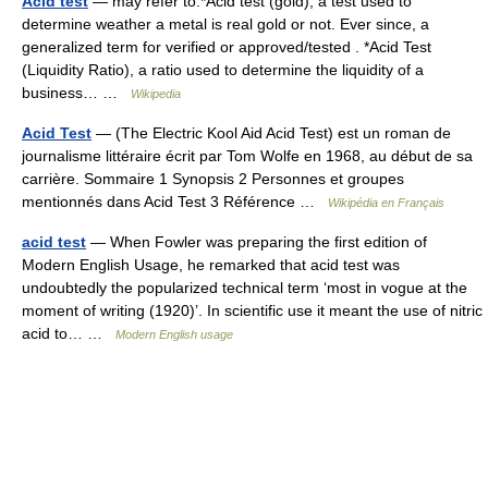
Acid test
— may refer to:*Acid test (gold), a test used to
determine weather a metal is real gold or not. Ever since, a
generalized term for verified or approved/tested . *Acid Test
(Liquidity Ratio), a ratio used to determine the liquidity of a
business… …
Wikipedia
Acid Test
— (The Electric Kool Aid Acid Test) est un roman de
journalisme littéraire écrit par Tom Wolfe en 1968, au début de sa
carrière. Sommaire 1 Synopsis 2 Personnes et groupes
mentionnés dans Acid Test 3 Référence …
Wikipédia en Français
acid test
— When Fowler was preparing the first edition of
Modern English Usage, he remarked that acid test was
undoubtedly the popularized technical term ‘most in vogue at the
moment of writing (1920)’. In scientific use it meant the use of nitric
acid to… …
Modern English usage