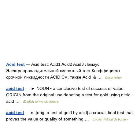
Acid test
— Acid test: Acid1 Acid2 Acid3 Лакмус
Электропрохладительный кислотный тест Коэффициент
срочной ликвидности ACID См. также Acid & …
Википедия
acid test
— ► NOUN ▪ a conclusive test of success or value.
ORIGIN from the original use denoting a test for gold using nitric
acid …
English terms dictionary
acid test
— n. [orig. a test of gold by acid] a crucial, final test that
proves the value or quality of something …
English World dictionary