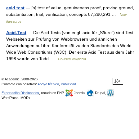
acid test
— [n] test of value, genuineness proof, proving ground,
substantiation, trial, verification; concepts 87,290,291 …
New
thesaurus
Acid-Test
— Die Acid Tests (von engl. acid für „Säure“) sind Test
Webseiten zur Prüfung von Webbrowsern und ähnlichen
Anwendungen auf ihre Konformität zu den Standards des World
Wide Web Consortiums (W3C). Der erste Acid Test aus dem Jahr
1998 wurde von Todd …
Deutsch Wikipedia
© Academic, 2000-2026
18+
Contacte con nosotros:
Apoyo técnico
,
Publicidad
Exportación Diccionarios
, creado en PHP,
Joomla,
Drupal,
WordPress, MODx.