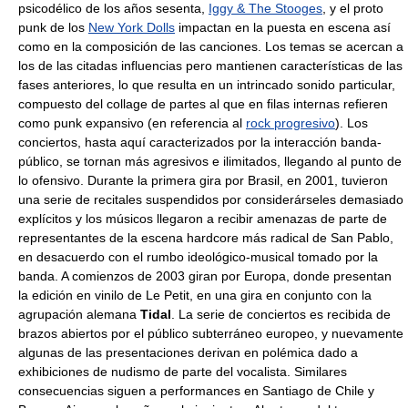
psicodélico de los años sesenta,
Iggy & The Stooges
, y el proto
punk de los
New York Dolls
impactan en la puesta en escena así
como en la composición de las canciones. Los temas se acercan a
los de las citadas influencias pero mantienen características de las
fases anteriores, lo que resulta en un intrincado sonido particular,
compuesto del collage de partes al que en filas internas refieren
como punk expansivo (en referencia al
rock progresivo
). Los
conciertos, hasta aquí caracterizados por la interacción banda-
público, se tornan más agresivos e ilimitados, llegando al punto de
lo ofensivo. Durante la primera gira por Brasil, en 2001, tuvieron
una serie de recitales suspendidos por considerárseles demasiado
explícitos y los músicos llegaron a recibir amenazas de parte de
representantes de la escena hardcore más radical de San Pablo,
en desacuerdo con el rumbo ideológico-musical tomado por la
banda. A comienzos de 2003 giran por Europa, donde presentan
la edición en vinilo de Le Petit, en una gira en conjunto con la
agrupación alemana
Tidal
. La serie de conciertos es recibida de
brazos abiertos por el público subterráneo europeo, y nuevamente
algunas de las presentaciones derivan en polémica dado a
exhibiciones de nudismo de parte del vocalista. Similares
consecuencias siguen a performances en Santiago de Chile y