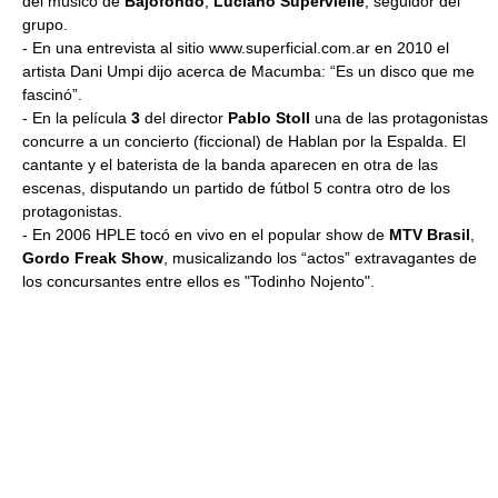
del músico de
Bajofondo
,
Luciano Supervielle
, seguidor del
grupo.
- En una entrevista al sitio www.superficial.com.ar en 2010 el
artista Dani Umpi dijo acerca de Macumba: “Es un disco que me
fascinó”.
- En la película
3
del director
Pablo Stoll
una de las protagonistas
concurre a un concierto (ficcional) de Hablan por la Espalda. El
cantante y el baterista de la banda aparecen en otra de las
escenas, disputando un partido de fútbol 5 contra otro de los
protagonistas.
- En 2006 HPLE tocó en vivo en el popular show de
MTV Brasil
,
Gordo Freak Show
, musicalizando los “actos” extravagantes de
los concursantes entre ellos es "Todinho Nojento".