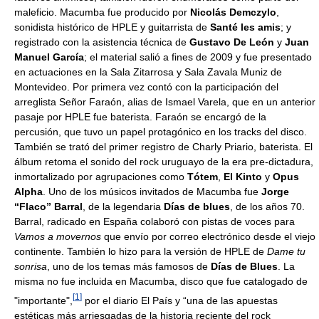
maleficio. Macumba fue producido por
Nicolás Demczylo
,
sonidista histórico de HPLE y guitarrista de
Santé les amis
; y
registrado con la asistencia técnica de
Gustavo De León
y
Juan
Manuel García
; el material salió a fines de 2009 y fue presentado
en actuaciones en la Sala Zitarrosa y Sala Zavala Muniz de
Montevideo. Por primera vez contó con la participación del
arreglista Señor Faraón, alias de Ismael Varela, que en un anterior
pasaje por HPLE fue baterista. Faraón se encargó de la
percusión, que tuvo un papel protagónico en los tracks del disco.
También se trató del primer registro de Charly Priario, baterista. El
álbum retoma el sonido del rock uruguayo de la era pre-dictadura,
inmortalizado por agrupaciones como
Tótem
,
El Kinto
y
Opus
Alpha
. Uno de los músicos invitados de Macumba fue
Jorge
“Flaco” Barral
, de la legendaria
Días de blues
, de los años 70.
Barral, radicado en España colaboró con pistas de voces para
Vamos a movernos
que envío por correo electrónico desde el viejo
continente. También lo hizo para la versión de HPLE de
Dame tu
sonrisa
, uno de los temas más famosos de
Días de Blues
. La
misma no fue incluida en Macumba, disco que fue catalogado de
[
1
]
"importante",
por el diario El País y “una de las apuestas
estéticas más arriesgadas de la historia reciente del rock