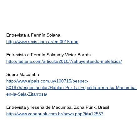
Entrevista a Fermín Solana
http://www.recis.com.ar/ent0015.php
Entrevista a Fermín Solana y Victor Borrás
http://ladiaria.com/articulo/2010/7/ahuyentando-maleficios/
Sobre Macumba
http://www.elpais.com.uy/100715/pespec-
501875/espectaculos/Hablan-Por-La-Espalda-arma-su-Macumba-
en-la-Sala-Zitarrosa/
Entrevista y reseña de Macumba, Zona Punk, Brasil
http://www.zonapunk.com.br/news.php?id=12557