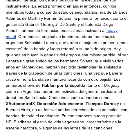
iniciación de algunos de sus músicos en la ejecución de sus
instrumentos. La edad promedio en aquel entonces, con los
miembros todavía cursando estudios secundarios, era de 16 años.
Además de Martín y Fermín Solana, la primera formación contó el
guitarrista Gabriel “Hormiga” De Santo y el baterista Diego
Annuitti, ambos de formación musical más inclinada al
heavy
metal
. Otro músico original de la primera etapa fue el bajista
argentino Sebastián Lahera, que grabó el bajo en el primer “demo
cassette” de la banda y luego retornó a su país de origen. Hay
quienes atribuyen la génesis del grupo a esa misma partida. Al ser
Lahera un gran amigo de los hermanos Solana, que vivió varios
años en Montevideo, habrían decidido testimoniar la amistad a
través de la grabación de unas canciones. Una vez que Lahera
cruzó el río la banda se mantuvo tocando con otro bajista. Los
primeros shows de
Hablan por la Espalda
, tanto en Uruguay
como en Argentina fueron en festivales del género hardcore. El
debut, en Santa Lucía, Canelones, junto a bandas como
XAutocontrolX
,
Depresión Adolescente
,
Tiempos Duros
y en
Buenos Aires, en un festival por los derechos de los animales, con
bandas de todo el continente. En ese entonces buena parte de
HPLE adhería al estilo de vida vegetariano, característico de la
escena hardcore, y algunas de las letras de las canciones