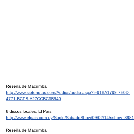
Reseña de Macumba
http://www.sietenotas.com/Audios/audio.aspx?i=91BA1799-7E0D-
4771-BCFB-A27CCBC6B940
8 discos locales, El País
http://www.elpais.com.uy/Suple/SabadoShow/09/02/14/sshow_398
Reseña de Macumba