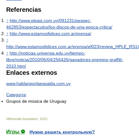
Referencias
↑
http://www.elpais.com.uy/091231/pespec-
462853/espectaculos/los-discos-de-una-epoca-critica/
↑
http://www.estamosfelices.com.ar/prensa/
↑
http://www.estamosfelices.com.ar/prensa/ef023/review_HPLE_RS
↑
http://noticias.universia.edu.uy/tiempo-
libre/noticia/2010/06/04/256426/ganadores-premios-graffiti-
2010.html
Enlaces externos
www.hablanporlaespalda.com.uy
Categoría
:
Grupos de música de Uruguay
Wikimedia foundation
.
2010
.
Игры ⚽
Нужно решить контрольную?