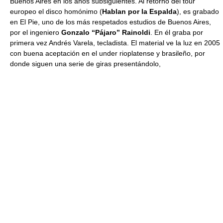
Buenos Aires en los años subsiguientes. Al retorno del tour
europeo el disco homónimo (
Hablan por la Espalda
), es grabado
en El Pie, uno de los más respetados estudios de Buenos Aires,
por el ingeniero
Gonzalo “Pájaro” Rainoldi
. En él graba por
primera vez Andrés Varela, tecladista. El material ve la luz en 2005
con buena aceptación en el under rioplatense y brasileño, por
donde siguen una serie de giras presentándolo,