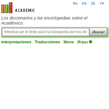
RU
EN
DE
FR
es-academic.com
Los diccionarios y las enciclopedias sobre el
Académico
¡Buscar!
interpretaciones
Traducciones
libros
Игры ⚽