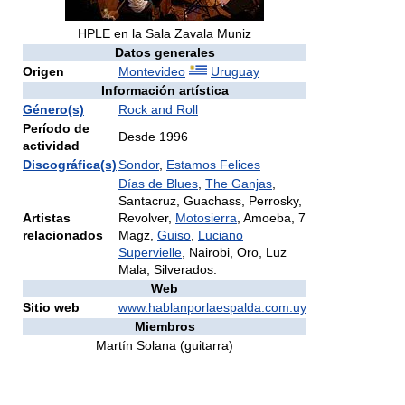
HPLE en la Sala Zavala Muniz
Datos generales
Origen
Montevideo
Uruguay
Información artística
Género(s)
Rock and Roll
Período de
Desde 1996
actividad
Discográfica(s)
Sondor
,
Estamos Felices
Días de Blues
,
The Ganjas
,
Santacruz, Guachass, Perrosky,
Artistas
Revolver,
Motosierra
, Amoeba, 7
relacionados
Magz,
Guiso
,
Luciano
Supervielle
, Nairobi, Oro, Luz
Mala, Silverados.
Web
Sitio web
www.hablanporlaespalda.com.uy
Miembros
Martín Solana (guitarra)