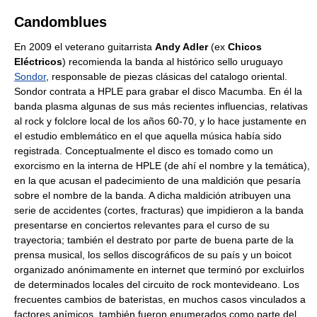
Candomblues
En 2009 el veterano guitarrista
Andy Adler
(ex
Chicos
Eléctricos
) recomienda la banda al histórico sello uruguayo
Sondor
, responsable de piezas clásicas del catalogo oriental.
Sondor contrata a HPLE para grabar el disco Macumba. En él la
banda plasma algunas de sus más recientes influencias, relativas
al rock y folclore local de los años 60-70, y lo hace justamente en
el estudio emblemático en el que aquella música había sido
registrada. Conceptualmente el disco es tomado como un
exorcismo en la interna de HPLE (de ahí el nombre y la temática),
en la que acusan el padecimiento de una maldición que pesaría
sobre el nombre de la banda. A dicha maldición atribuyen una
serie de accidentes (cortes, fracturas) que impidieron a la banda
presentarse en conciertos relevantes para el curso de su
trayectoria; también el destrato por parte de buena parte de la
prensa musical, los sellos discográficos de su país y un boicot
organizado anónimamente en internet que terminó por excluirlos
de determinados locales del circuito de rock montevideano. Los
frecuentes cambios de bateristas, en muchos casos vinculados a
factores anímicos, también fueron enumerados como parte del