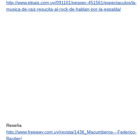
http://www.elpais.com.uy/091101/pespec-451561/espectaculos/la-
musica-de-raiz-resucita-al-rock-de-hablan-por-la-espalda/
Reseña
http://www.freeway.com.uy/revista/1436_Macumberos---Federico-
Bardier/