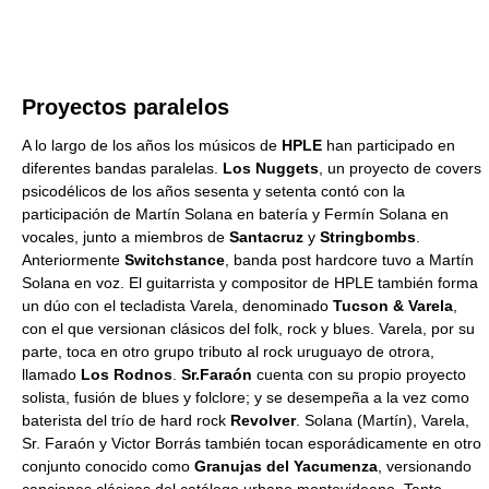
Proyectos paralelos
A lo largo de los años los músicos de
HPLE
han participado en
diferentes bandas paralelas.
Los Nuggets
, un proyecto de covers
psicodélicos de los años sesenta y setenta contó con la
participación de Martín Solana en batería y Fermín Solana en
vocales, junto a miembros de
Santacruz
y
Stringbombs
.
Anteriormente
Switchstance
, banda post hardcore tuvo a Martín
Solana en voz. El guitarrista y compositor de HPLE también forma
un dúo con el tecladista Varela, denominado
Tucson & Varela
,
con el que versionan clásicos del folk, rock y blues. Varela, por su
parte, toca en otro grupo tributo al rock uruguayo de otrora,
llamado
Los Rodnos
.
Sr.Faraón
cuenta con su propio proyecto
solista, fusión de blues y folclore; y se desempeña a la vez como
baterista del trío de hard rock
Revolver
. Solana (Martín), Varela,
Sr. Faraón y Victor Borrás también tocan esporádicamente en otro
conjunto conocido como
Granujas del Yacumenza
, versionando
canciones clásicas del catálogo urbano montevideano. Tanto