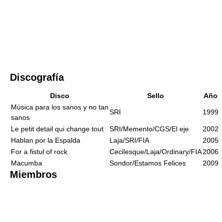
Discografía
Disco
Sello
Año
Música para los sanos y no tan
SRI
1999
sanos
Le petit detail qui change tout
SRI/Memento/CGS/El eje
2002
Hablan por la Espalda
Laja/SRI/FIA
2005
For a fistul of rock
Cecilesque/Laja/Ordinary/FIA
2006
Macumba
Sondor/Estamos Felices
2009
Miembros