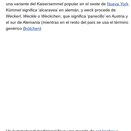
una variante del
Kaisersemmel
popular en el oeste de
Nueva York
.
Kümmel
significa ‘alcaravea’ en alemán, y
weck
procede de
Weckerl
,
Weckle
o
Weckchen
, que significa ‘panecillo’ en Austria y
el sur de Alemania (mientras en el resto del país se usa el término
genérico
Brötchen
).
Un
kummelweck
tradicional lleva una mezcla de
sal
kosher
y