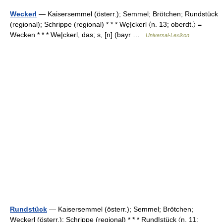
Weckerl
— Kaisersemmel (österr.); Semmel; Brötchen; Rundstück
(regional); Schrippe (regional) * * * Wẹ|ckerl 〈n. 13; oberdt.〉 =
Wecken * * * Wẹ|ckerl, das; s, [n] (bayr …
Universal-Lexikon
Rundstück
— Kaisersemmel (österr.); Semmel; Brötchen;
Weckerl (österr.); Schrippe (regional) * * * Rụnd|stück 〈n. 11;