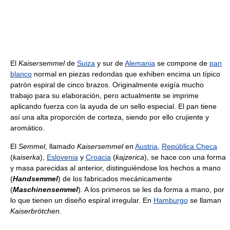
El
Kaisersemmel
de
Suiza
y sur de
Alemania
se compone de
pan
blanco
normal en piezas redondas que exhiben encima un típico
patrón espiral de cinco brazos. Originalmente exigía mucho
trabajo para su elaboración, pero actualmente se imprime
aplicando fuerza con la ayuda de un sello especial. El pan tiene
así una alta proporción de corteza, siendo por ello crujiente y
aromático.
El
Semmel
, llamado
Kaisersemmel
en
Austria
,
República Checa
(
kaiserka
),
Eslovenia
y
Croacia
(
kajzerica
), se hace con una forma
y masa parecidas al anterior, distinguiéndose los hechos a mano
(
Handsemmel
) de los fabricados mecánicamente
(
Maschinensemmel
). A los primeros se les da forma a mano, por
lo que tienen un diseño espiral irregular. En
Hamburgo
se llaman
Kaiserbrötchen
.