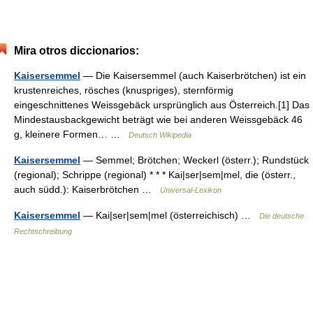
Mira otros diccionarios:
Kaisersemmel
— Die Kaisersemmel (auch Kaiserbrötchen) ist ein
krustenreiches, rösches (knuspriges), sternförmig
eingeschnittenes Weissgebäck ursprünglich aus Österreich.[1] Das
Mindestausbackgewicht beträgt wie bei anderen Weissgebäck 46
g, kleinere Formen… …
Deutsch Wikipedia
Kaisersemmel
— Semmel; Brötchen; Weckerl (österr.); Rundstück
(regional); Schrippe (regional) * * * Kai|ser|sem|mel, die (österr.,
auch südd.): Kaiserbrötchen …
Universal-Lexikon
Kaisersemmel
— Kai|ser|sem|mel (österreichisch) …
Die deutsche
Rechtschreibung