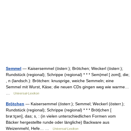
Semmel
— Kaisersemmel (österr.); Brötchen; Weckerl (österr.);
Rundstück (regional); Schrippe (regional) * * * Sem|mel [ zɛml̩], die;
, n (landsch.): Brötchen: knusprige, weiche Semmeln; eine
Semmel mit Wurst, Käse; die neuen CDs gingen weg wie warme…
…
Universal-Lexikon
Brötchen
— Kaisersemmel (österr.); Semmel; Weckerl (österr.);
Rundstück (regional); Schrippe (regional) * * * Bröt|chen [
brø:tçən], das; s, : (in vielen unterschiedlichen Formen vom
Bäcker hergestellte runde oder längliche) Backware aus
Weizenmehl, Hefe… …
Universal-Lexikon