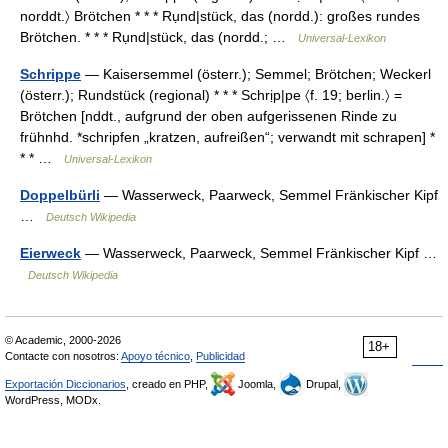
norddt.〉 Brötchen * * * Rụnd|stück, das (nordd.): großes rundes
Brötchen. * * * Rụnd|stück, das (nordd.; …
Universal-Lexikon
Schrippe
— Kaisersemmel (österr.); Semmel; Brötchen; Weckerl
(österr.); Rundstück (regional) * * * Schrịp|pe 〈f. 19; berlin.〉 =
Brötchen [nddt., aufgrund der oben aufgerissenen Rinde zu
frühnhd. *schripfen „kratzen, aufreißen“; verwandt mit schrapen] *
* * …
Universal-Lexikon
Doppelbürli
— Wasserweck, Paarweck, Semmel Fränkischer Kipf
…
Deutsch Wikipedia
Eierweck
— Wasserweck, Paarweck, Semmel Fränkischer Kipf …
Deutsch Wikipedia
© Academic, 2000-2026
18+
Contacte con nosotros:
Apoyo técnico
,
Publicidad
Exportación Diccionarios
, creado en PHP,
Joomla,
Drupal,
WordPress, MODx.