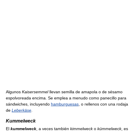
Algunos
Kaisersemmel
llevan semilla de amapola o de sésamo
espolvoreada encima. Se emplea a menudo como panecillo para
sándwiches, incluyendo
hamburguesas
, o rellenos con una rodaja
de
Leberkäse
.
Kummelweck
El
kummelweck
, a veces también
kimmelweck
o
kümmelweck
, es