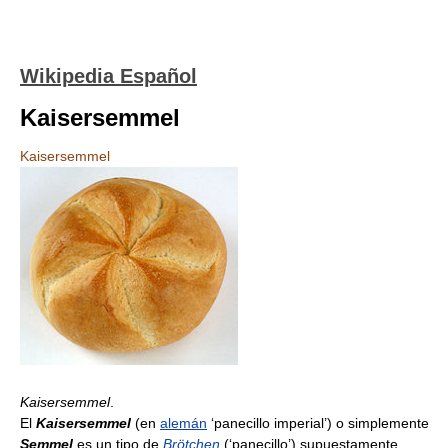
Wikipedia Español
Kaisersemmel
Kaisersemmel
Kaisersemmel
.
El
Kaisersemmel
(en
alemán
‘panecillo imperial’) o simplemente
Semmel
es un tipo de
Brötchen
(‘panecillo’) supuestamente