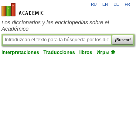
RU
EN
DE
FR
es-academic.com
Los diccionarios y las enciclopedias sobre el
Académico
¡Buscar!
interpretaciones
Traducciones
libros
Игры ⚽