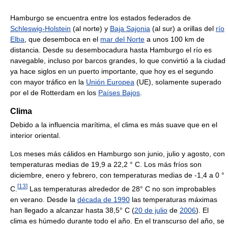
Hamburgo se encuentra entre los estados federados de
Schleswig-Holstein
(al norte) y
Baja Sajonia
(al sur) a orillas del
río
Elba
, que desemboca en el
mar del Norte
a unos 100 km de
distancia. Desde su desembocadura hasta Hamburgo el río es
navegable, incluso por barcos grandes, lo que convirtió a la ciudad
ya hace siglos en un puerto importante, que hoy es el segundo
con mayor tráfico en la
Unión Europea
(UE), solamente superado
por el de Rotterdam en los
Países Bajos
.
Clima
Debido a la influencia marítima, el clima es más suave que en el
interior oriental.
Los meses más cálidos en Hamburgo son junio, julio y agosto, con
temperaturas medias de 19,9 a 22,2 ° C. Los más fríos son
diciembre, enero y febrero, con temperaturas medias de -1,4 a 0 °
[
13
]
C.
Las temperaturas alrededor de 28° C no son improbables
en verano. Desde la
década de 1990
las temperaturas máximas
han llegado a alcanzar hasta 38,5° C (
20 de julio
de
2006
). El
clima es húmedo durante todo el año. En el transcurso del año, se