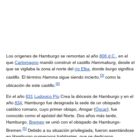
Los orígenes de Hamburgo se remontan al año
808 d.C.
, en el
que
Carlomagno
mandó construir el castillo
Hammaburg
, desde el
que se vigilaba la zona al norte del
río Elba
, donde
burgo
significa
[
3
]
castillo. El término
Hamma
sigue siendo incierto,
como la
[
4
]
ubicación de este castillo.
En el año
831
Ludovico Pío
Crea la diócesis de Hamburgo y en el
año
834
, Hamburgo fue designada la sede de un obispado
católico romano, cuyo primer obispo,
Ansgar
(
Óscar
), fue
conocido como el apóstol del Norte. Dos años más tarde,
Hamburgo,
Bremen
se unió con el obispado de Hamburgo-
[
5
]
Bremen.
Debido a su situación privilegiada, fueron asentándose
en Hamburgo numerosos habitantes, que se dedicaron