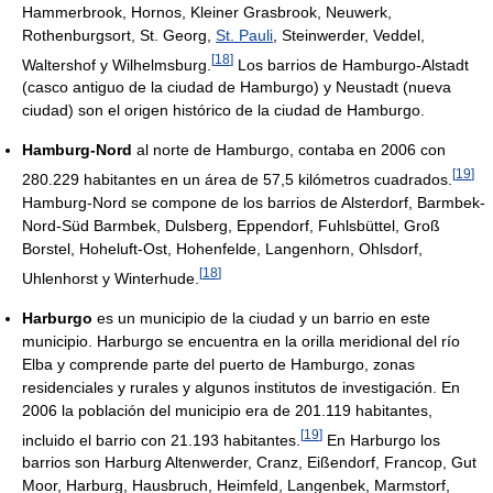
Hammerbrook, Hornos, Kleiner Grasbrook, Neuwerk,
Rothenburgsort, St. Georg,
St. Pauli
, Steinwerder, Veddel,
[
18
]
Waltershof y Wilhelmsburg.
Los barrios de Hamburgo-Alstadt
(casco antiguo de la ciudad de Hamburgo) y Neustadt (nueva
ciudad) son el origen histórico de la ciudad de Hamburgo.
Hamburg-Nord
al norte de Hamburgo, contaba en 2006 con
[
19
]
280.229 habitantes en un área de 57,5 kilómetros cuadrados.
Hamburg-Nord se compone de los barrios de Alsterdorf, Barmbek-
Nord-Süd Barmbek, Dulsberg, Eppendorf, Fuhlsbüttel, Groß
Borstel, Hoheluft-Ost, Hohenfelde, Langenhorn, Ohlsdorf,
[
18
]
Uhlenhorst y Winterhude.
Harburgo
es un municipio de la ciudad y un barrio en este
municipio. Harburgo se encuentra en la orilla meridional del río
Elba y comprende parte del puerto de Hamburgo, zonas
residenciales y rurales y algunos institutos de investigación. En
2006 la población del municipio era de 201.119 habitantes,
[
19
]
incluido el barrio con 21.193 habitantes.
En Harburgo los
barrios son Harburg Altenwerder, Cranz, Eißendorf, Francop, Gut
Moor, Harburg, Hausbruch, Heimfeld, Langenbek, Marmstorf,