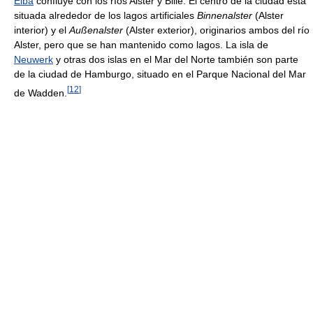
Elba
confluye con los ríos Alster y Bille. El centro de la ciudad está
situada alrededor de los lagos artificiales
Binnenalster
(Alster
interior) y el
Außenalster
(Alster exterior), originarios ambos del río
Alster, pero que se han mantenido como lagos. La isla de
Neuwerk
y otras dos islas en el Mar del Norte también son parte
de la ciudad de Hamburgo, situado en el Parque Nacional del Mar
[
12
]
de Wadden.