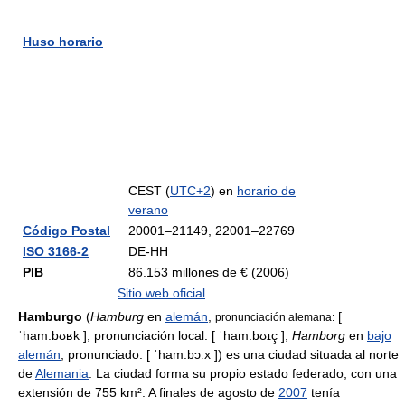
Huso horario
CEST (
UTC+2
) en
horario de
verano
Código Postal
20001–21149, 22001–22769
ISO 3166-2
DE-HH
PIB
86.153 millones de € (2006)
Sitio web oficial
Hamburgo
(
Hamburg
en
alemán
,
[
pronunciación alemana:
ˈham.bʊʁk ]
, pronunciación local:
[ ˈham.bʊɪç ]
;
Hamborg
en
bajo
alemán
, pronunciado:
[ ˈham.bɔːx ]
) es una ciudad situada al norte
de
Alemania
. La ciudad forma su propio estado federado, con una
extensión de 755 km². A finales de agosto de
2007
tenía