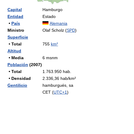
Capital
Hamburgo
Entidad
Estado
•
País
Alemania
Ministro
Olaf Scholz (
SPD
)
Superficie
• Total
755
km²
Altitud
• Media
6 msnm
Población
(2007)
• Total
1.763.950 hab.
• Densidad
2.336,36 hab/km²
Gentilicio
hamburgués, sa
CET (
UTC+1
)