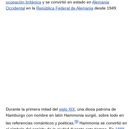
ocupación británica
y se convirtió en estado en
Alemania
Occidental
en la
República Federal de Alemania
desde 1949.
Durante la primera mitad del
siglo XIX
, una diosa patrona de
Hamburgo con nombre en latín
Hammonia
surgió, sobre todo en
[
9
]
las referencias románticos y poéticas,
Hammonia se convirtió en
el símbolo del espíritu de la ciudad durante este tiempo. En
1888