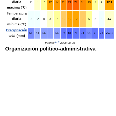
diaria
2
3
7
12
17
20
21
21
18
13
7
4
12.1
máxima (°C)
Temperatura
diaria
-2
-2
0
3
7
10
12
12
9
6
2
-1
4.7
mínima (°C)
Precipitación
61
41
56
51
56
74
81
71
71
64
71
71
767.1
total (mm)
[
14
]
Fuente:
2008-08-06
Organización político-administrativa