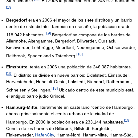
Sternschanze.
En 2006 la población era de 243.972 habitantes.
[
19
]
Bergedorf
era en 2006 el mayor de los siete distritos y un barrio
dentro de este distrito. También en ese año, la población era de
[
19
]
118.942 habitantes.
Bergedorf se compone de los barrios de
Allermöhe, Altengamme, Bergedorf, Billwerder, Curslack,
Kirchwerder, Lohbrügge, Moorfleet, Neuengamme, Ochsenwerder,
[
18
]
Reitbrook, Spadenland y Tatenberg.
Eimsbüttel
tenía en 2006 una población de 246.087 habitantes.
[
19
]
El distrito se divide en nueve barrios: Eidelstedt, Eimsbüttel,
Harvestehude, Hoheluft-Oeste, Lokstedt, Niendorf, Rotherbaum,
[
18
]
Schnelsen y Stellingen.
Ubicado dentro de este municipio está
el antiguo barrio judío Grindel.
Hamburg-Mitte
, literalmente en castellano "centro de Hamburgo",
abarca principalmente el centro urbano de la ciudad de
[
19
]
Hamburgo. En 2006 la población era de 233.144 habitantes.
Consta de los barrios de Billbrook, Billstedt, Borgfelde,
Finkenwerder,
HafenCity
, Hamm-Nord, Hamm-Mitte, Hamm-Süd,