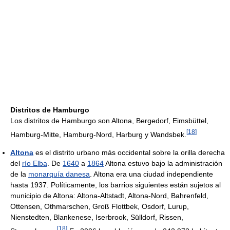
Distritos de Hamburgo
Los distritos de Hamburgo son Altona, Bergedorf, Eimsbüttel,
[
18
]
Hamburg-Mitte, Hamburg-Nord, Harburg y Wandsbek.
Altona
es el distrito urbano más occidental sobre la orilla derecha
del
río Elba
. De
1640
a
1864
Altona estuvo bajo la administración
de la
monarquía danesa
. Altona era una ciudad independiente
hasta 1937. Políticamente, los barrios siguientes están sujetos al
municipio de Altona: Altona-Altstadt, Altona-Nord, Bahrenfeld,
Ottensen, Othmarschen, Groß Flottbek, Osdorf, Lurup,
Nienstedten, Blankenese, Iserbrook, Sülldorf, Rissen,
[
18
]