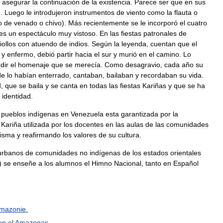
asegurar
la
continuación
de
la
existencia
.
Parece
ser
que
en
sus
o
.
Luego
le
introdujeron
instrumentos
de
viento
como
la
flauta
o
o
de
venado
o
chivo
).
Más
recientemente
se
le
incorporó
el
cuatro
es
un
espectáculo
muy
vistoso
.
En
las
fiestas
patronales
de
iollos
con
atuendo
de
indios
.
Según
la
leyenda
,
cuentan
que
el
y
enfermo
,
debió
partir
hacia
el
sur
y
murió
en
el
camino
.
Lo
dir
el
homenaje
que
se
merecía
.
Como
desagravio
,
cada
año
su
de
lo
habían
enterrado
,
cantaban
,
bailaban
y
recordaban
su
vida
.
d
,
que
se
baila
y
se
canta
en
todas
las
fiestas
Kariñas
y
que
se
ha
identidad
.
pueblos
indígenas
en
Venezuela
esta
garantizada
por
la
Kariña
utilizada
por
los
docentes
en
las
aulas
de
las
comunidades
isma
y
reafirmando
los
valores
de
su
cultura
.
urbanos
de
comunidades
no
indígenas
de
los
estados
orientales
)
se
enseñe
a
los
alumnos
el
Himno
Nacional
,
tanto
en
Español
mazonie
.
en
el
Amazonas