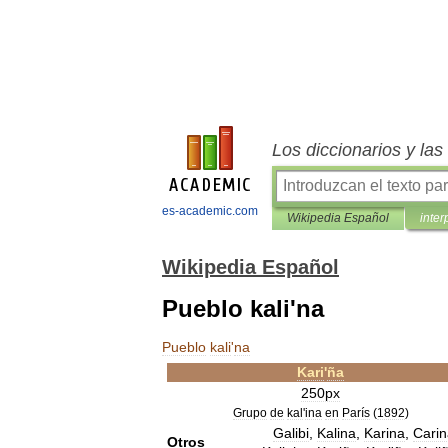
Los diccionarios y la
es-academic.com
Wikipedia Español
inter
Wikipedia Español
Pueblo kali'na
Pueblo
kali
'
na
Kari
'
ña
250px
Grupo
de
kal
'
ina
en
París
(
1892
)
Galibi
,
Kalina
,
Karina
,
Carin
Otros