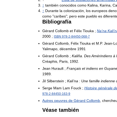
↑
también
conocidos
como
Kalina
,
Karina
,
Ca
↑
Durante
la
colonización
,
los
europeos
deno
como
"
caribes
";
pero
este
pueblo
es
diferent
Bibliografía
Gérard
Collomb
et
Félix
Tiouka
;
Na
’
na
Kali
’
n
2000
;
ISBN
978
-
2
-
84450
-
068
-
7
Gérard
Collomb
,
Félix
Tiouka
et
M
.
P
.
Jean
-
Lo
Yalimapo
,
décembre
1991
Gérard
Collomb
;
Kaliña
.
Des
Amérindiens
à
Créaphis
,
Paris
,
1992
.
Jean
Hurault
;
Français
et
indiens
en
Guyan
1989
.
Jil
Silberstein
;
Kali
’
na
:
Une
famille
indienne
Serge
Mam
Lam
Fouck
;
Histoire
générale
d
978
-
2
-
84450
-
163
-
9
Autres
oeuvres
de
Gérard
Collomb
,
chercheu
Véase
también