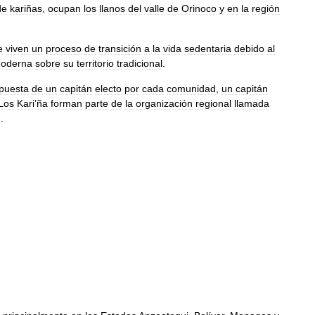
de
kariñas
,
ocupan
los
llanos
del
valle
de
Orinoco
y
en
la
región
e
viven
un
proceso
de
transición
a
la
vida
sedentaria
debido
al
oderna
sobre
su
territorio
tradicional
.
puesta
de
un
capitán
electo
por
cada
comunidad
,
un
capitán
Los
Kari
’
ña
forman
parte
de
la
organización
regional
llamada
).