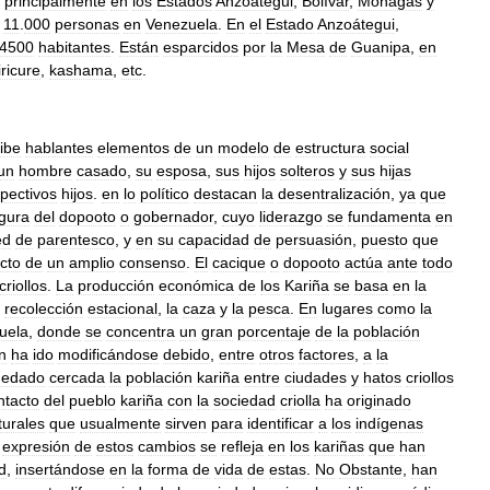
principalmente
en
los
Estados
Anzoategui
,
Bolívar
,
Monagas
y
11
.
000
personas
en
Venezuela
.
En
el
Estado
Anzoátegui
,
4500
habitantes
.
Están
esparcidos
por
la
Mesa
de
Guanipa
,
en
ricure
,
kashama
,
etc
.
ibe
hablantes
elementos
de
un
modelo
de
estructura
social
un
hombre
casado
,
su
esposa
,
sus
hijos
solteros
y
sus
hijas
pectivos
hijos
.
en
lo
político
destacan
la
desentralización
,
ya
que
igura
del
dopooto
o
gobernador
,
cuyo
liderazgo
se
fundamenta
en
ed
de
parentesco
,
y
en
su
capacidad
de
persuasión
,
puesto
que
cto
de
un
amplio
consenso
.
El
cacique
o
dopooto
actúa
ante
todo
criollos
.
La
producción
económica
de
los
Kariña
se
basa
en
la
recolección
estacional
,
la
caza
y
la
pesca
.
En
lugares
como
la
uela
,
donde
se
concentra
un
gran
porcentaje
de
la
población
n
ha
ido
modificándose
debido
,
entre
otros
factores
,
a
la
uedado
cercada
la
población
kariña
entre
ciudades
y
hatos
criollos
ntacto
del
pueblo
kariña
con
la
sociedad
criolla
ha
originado
turales
que
usualmente
sirven
para
identificar
a
los
indígenas
expresión
de
estos
cambios
se
refleja
en
los
kariñas
que
han
d
,
insertándose
en
la
forma
de
vida
de
estas
.
No
Obstante
,
han