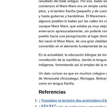
resultado
del
baile
antiguo
.
Por
eso
,
bailar
es
comienzos
el
Mare
-
Mare
era
un
simple
cant
pitos
,
y
el
tambor
Kariña
(
pequeño
y
de
cuer
y
hasta
guitarras
y
bandolinas
.
El
Maremare
algunos
pueblos
lo
bailan
por
las
calles
los
cr
cacique
Mare
Mare
,
que
estaba
ya
muy
viejo
enterraron
apresuradamente
,
sin
poderle
ren
pueblo
hacía
una
peregrinación
al
lugar
don
Así
nació
el
Mare
Mare
,
de
una
gran
vitalida
convertido
en
el
elemento
fundamental
de
su
En
la
actualidad
,
la
educación
bilingüe
de
los
constitución
de
la
república
,
siendo
la
lengua
indígenas
,
fomentando
así
el
empleo
de
la
m
Un
dato
curioso
es
que
en
muchos
colegios
de
Venezuela
(
Anzoategui
,
Monagas
,
Bolivar
como
en
lengua
Kariña
.
Referencias
↑
Population
et
territoire
des
amérindiens
d
'
A
a
b
c
d
e
f
↑
Lista
de
poblaciones
amerindias