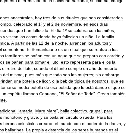
segmento
diferenciado
de
la
sociedad
nacional
,
su
idioma
,
código
iones
ancestrales
,
hay
tres
de
sus
rituales
que
son
considerados
tompo
,
celebrado
el
1º
y
el
2
de
noviembre
,
en
esos
días
ueridos
que
han
fallecido
.
El
día
1º
se
celebra
con
los
niños
,
o
y
visitan
las
casas
donde
haya
fallecido
un
niño
.
La
familia
mida
.
A
partir
de
las
12
de
la
noche
,
arrancan
los
adultos
y
el
cementerio
.
El
Bomankaano
es
un
ritual
que
se
realiza
a
los
los
familiares
se
bañan
con
un
agua
que
se
prepara
con
cardón
y
los
se
bañan
para
tomar
el
luto
,
esto
representa
para
ellos
la
s
el
retiro
del
luto
,
cuando
el
difunto
cumple
un
año
de
muerto
.
a
del
mismo
,
pues
más
que
todo
son
las
mujeres
;
sin
embargo
,
brindan
una
botella
de
licor
,
o
la
bebida
típica
de
nosotros
,
que
es
tomarse
media
botella
de
esa
bebida
que
le
está
dando
el
que
se
,
un
espíritu
llamado
Capuano
, "
El
Señor
de
Todo
".
Creen
también
nte
.
radicional
llamada
"
Mare
Mare
",
baile
colectivo
,
grupal
,
para
s
monótono
y
grave
,
y
se
baila
en
círculo
o
rueda
.
Para
los
os
héroes
celestiales
crearon
el
mundo
con
el
poder
de
la
danza
,
y
os
bailarines
.
La
propia
existencia
de
los
seres
humanos
es
el