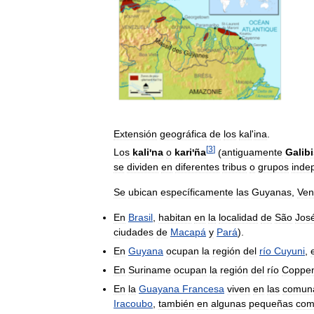
Extensión
geográfica
de
los
kal
'
ina
.
[
3
]
Los
kali
'
na
o
kari
'
ña
(
antiguamente
Galib
se
dividen
en
diferentes
tribus
o
grupos
inde
Se
ubican
específicamente
las
Guyanas
,
Ven
En
Brasil
,
habitan
en
la
localidad
de
São
Jos
ciudades
de
Macapá
y
Pará
).
En
Guyana
ocupan
la
región
del
río
Cuyuni
,
En
Suriname
ocupan
la
región
del
río
Coppe
En
la
Guayana
Francesa
viven
en
las
comun
Iracoubo
,
también
en
algunas
pequeñas
com