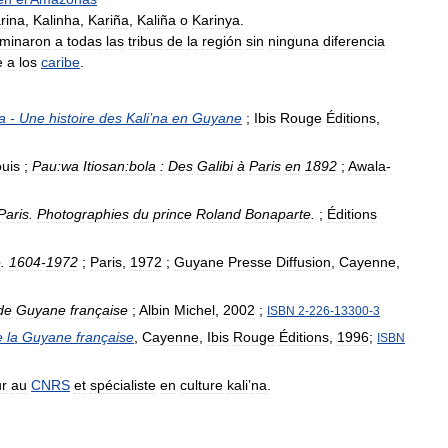
rina
,
Kalinha
,
Kariña
,
Kaliña
o
Karinya
.
minaron
a
todas
las
tribus
de
la
región
sin
ninguna
diferencia
e
a
los
caribe
.
a
-
Une
histoire
des
Kali
’
na
en
Guyane
;
Ibis
Rouge
Éditions
,
uis
;
Pau:wa
Itiosan:bola
:
Des
Galibi
à
Paris
en
1892
;
Awala
-
Paris
.
Photographies
du
prince
Roland
Bonaparte
.
;
Éditions
e
.
1604
-
1972
;
Paris
,
1972
;
Guyane
Presse
Diffusion
,
Cayenne
,
de
Guyane
française
;
Albin
Michel
,
2002
;
ISBN
2
-
226
-
13300
-
3
e
la
Guyane
française
,
Cayenne
,
Ibis
Rouge
Éditions
,
1996
;
ISBN
r
au
CNRS
et
spécialiste
en
culture
kali
’
na
.