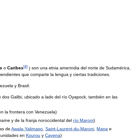
[
4
]
is
o
Caribes
)
son
una
etnia
amerindia
del
norte
de
Sudamérica
,
pendientes
que
comparte
la
lengua
y
ciertas
tradiciones
.
ezuela
y
Brasil:
é
dos
Galibi
,
ubicado
a
lado
del
río
Oyapock
,
también
en
las
en
la
frontera
con
Venezuela
)
name
y
de
la
franja
noroccidental
del
río
Maroni
).
as
de
Awala
-
Yalimapo
,
Saint
-
Laurent
-
du
-
Maroni
,
Mana
e
unidades
en
Kourou
y
Cayena
)