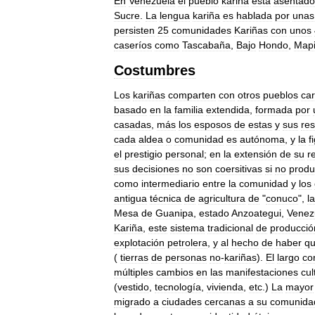
En
Venezuela
el
pueblo
kariña
está
asentado
Sucre
.
La
lengua
kariña
es
hablada
por
unas
persisten
25
comunidades
Kariñas
con
unos
caseríos
como
Tascabaña
,
Bajo
Hondo
,
Mapi
Costumbres
Los
kariñas
comparten
con
otros
pueblos
car
basado
en
la
familia
extendida
,
formada
por
casadas
,
más
los
esposos
de
estas
y
sus
res
cada
aldea
o
comunidad
es
autónoma
,
y
la
f
el
prestigio
personal
;
en
la
extensión
de
su
r
sus
decisiones
no
son
coersitivas
si
no
produ
como
intermediario
entre
la
comunidad
y
los
antigua
técnica
de
agricultura
de
"
conuco
",
la
Mesa
de
Guanipa
,
estado
Anzoategui
,
Venez
Kariña
,
este
sistema
tradicional
de
producció
explotación
petrolera
,
y
al
hecho
de
haber
q
(
tierras
de
personas
no
-
kariñas
).
El
largo
co
múltiples
cambios
en
las
manifestaciones
cul
(
vestido
,
tecnología
,
vivienda
,
etc
.)
La
mayor
migrado
a
ciudades
cercanas
a
su
comunida