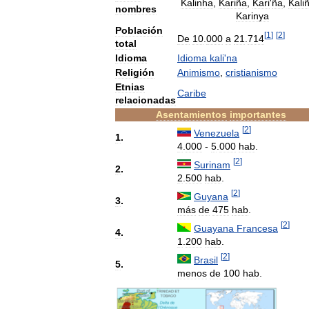
Kalinha
,
Kariña
,
Kari
'
ña
,
Kali
nombres
Karinya
Población
[
1
]
[
2
]
De
10
.
000
a
21
.
714
total
Idioma
Idioma
kali
'
na
Religión
Animismo
,
cristianismo
Etnias
Caribe
relacionadas
Asentamientos
importantes
[
2
]
Venezuela
1
.
4
.
000
-
5
.
000
hab
.
[
2
]
Surinam
2
.
2
.
500
hab
.
[
2
]
Guyana
3
.
más
de
475
hab
.
[
2
]
Guayana
Francesa
4
.
1
.
200
hab
.
[
2
]
Brasil
5
.
menos
de
100
hab
.