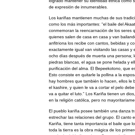
logrado
mantener
su
identidad
étnica
como
de
expresión
de
innumerables
.
Los
kariñas
mantienen
muchas
de
sus
tradic
como
los
más
importantes:
“
el
baile
del
Akaa
conmemoran
la
reencarnación
de
los
seres
q
quienes
salen
de
casa
en
casa
y
van
bailand
anfitriona
los
recibe
con
cantos
,
bebidas
y
co
exactamente
igual
van
visitando
las
casas
y
ocho
días
después
de
muerta
una
persona
;
piedras
blancas
,
el
agua
se
pone
helada
y
el
purificación
del
alma
.
El
Bepeekotono
,
que
e
Esto
consiste
en
quitarle
la
pollina
a
la
espos
hay
hombres
que
también
lo
hacen
,
ellos
le
el
kashire
,
y
quien
le
va
a
cortar
el
pelo
debe
va
a
quitar
el
luto
.”
Los
Kariña
tienen
un
dios
en
la
religión
católica
,
pero
no
mayoritariame
El
pueblo
kariña
posee
también
una
danza
t
estrechar
las
relaciones
del
grupo
.
El
canto
e
Kariña
,
tiene
tanta
importancia
el
baile
que
l
toda
la
tierra
es
la
obra
mágica
de
los
primer