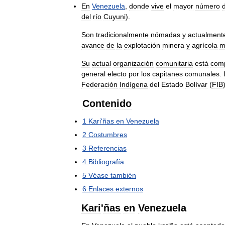
En
Venezuela
,
donde
vive
el
mayor
número
del
río
Cuyuni
).
Son
tradicionalmente
nómadas
y
actualment
avance
de
la
explotación
minera
y
agrícola
m
Su
actual
organización
comunitaria
está
com
general
electo
por
los
capitanes
comunales
.
Federación
Indígena
del
Estado
Bolívar
(
FIB
Contenido
1
Kari
'
ñas
en
Venezuela
2
Costumbres
3
Referencias
4
Bibliografía
5
Véase
también
6
Enlaces
externos
Kari
'
ñas
en
Venezuela