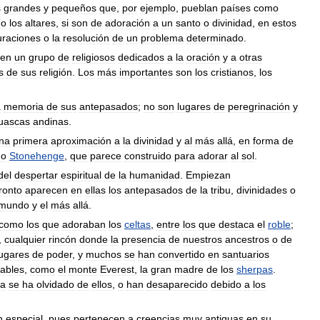
s
grandes
y
pequeños
que
,
por
ejemplo
,
pueblan
países
como
o
los
altares
,
si
son
de
adoración
a
un
santo
o
divinidad
,
en
estos
uraciones
o
la
resolución
de
un
problema
determinado
.
ven
un
grupo
de
religiosos
dedicados
a
la
oración
y
a
otras
s
de
sus
religión
.
Los
más
importantes
son
los
cristianos
,
los
a
memoria
de
sus
antepasados
;
no
son
lugares
de
peregrinación
y
uascas
andinas
.
na
primera
aproximación
a
la
divinidad
y
al
más
allá
,
en
forma
de
mo
Stonehenge
,
que
parece
construido
para
adorar
al
sol
.
del
despertar
espiritual
de
la
humanidad
.
Empiezan
ronto
aparecen
en
ellas
los
antepasados
de
la
tribu
,
divinidades
o
mundo
y
el
más
allá
.
como
los
que
adoraban
los
celtas
,
entre
los
que
destaca
el
roble
;
,
cualquier
rincón
donde
la
presencia
de
nuestros
ancestros
o
de
lugares
de
poder
,
y
muchos
se
han
convertido
en
santuarios
ables
,
como
el
monte
Everest
,
la
gran
madre
de
los
sherpas
.
ia
se
ha
olvidado
de
ellos
,
o
han
desaparecido
debido
a
los
n
especial
,
pues
pertenecen
a
creencias
muy
antiguas
en
su