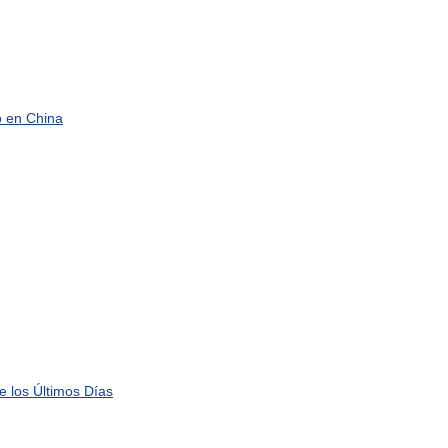
o
en
China
e
los
Últimos
Días