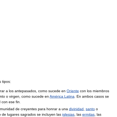
s
tipos:
rar
a
los
antepasados
,
como
sucede
en
Oriente
con
los
miembros
nto
o
virgen
,
como
sucede
en
América
Latina
.
En
ambos
casos
se
d
con
ese
fin
.
omunidad
de
creyentes
para
honrar
a
una
divinidad
,
santo
o
o
de
lugares
sagrados
se
incluyen
las
iglesias
,
las
ermitas
,
las