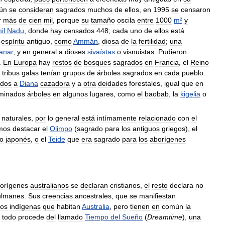
ún
se
consideran
sagrados
muchos
de
ellos
,
en
1995
se
censaron
r
más
de
cien
mil
,
porque
su
tamaño
oscila
entre
1000
m
²
y
il
Nadu
,
donde
hay
censados
448
;
cada
uno
de
ellos
está
espíritu
antiguo
,
como
Ammán
,
diosa
de
la
fertilidad
;
una
anar
,
y
en
general
a
dioses
sivaístas
o
visnuistas
.
Pudieron
.
En
Europa
hay
restos
de
bosques
sagrados
en
Francia
,
el
Reino
tribus
galas
tenían
grupos
de
árboles
sagrados
en
cada
pueblo
.
ados
a
Diana
cazadora
y
a
otra
deidades
forestales
,
igual
que
en
minados
árboles
en
algunos
lugares
,
como
el
baobab
,
la
kigelia
o
naturales
,
por
lo
general
está
intímamente
relacionado
con
el
mos
destacar
el
Olimpo
(
sagrado
para
los
antiguos
griegos
),
el
o
japonés
,
o
el
Teide
que
era
sagrado
para
los
aborígenes
orígenes
australianos
se
declaran
cristianos
,
el
resto
declara
no
lmanes
.
Sus
creencias
ancestrales
,
que
se
manifiestan
los
indígenas
que
habitan
Australia
,
pero
tienen
en
común
la
todo
procede
del
llamado
Tiempo
del
Sueño
(
Dreamtime
),
una