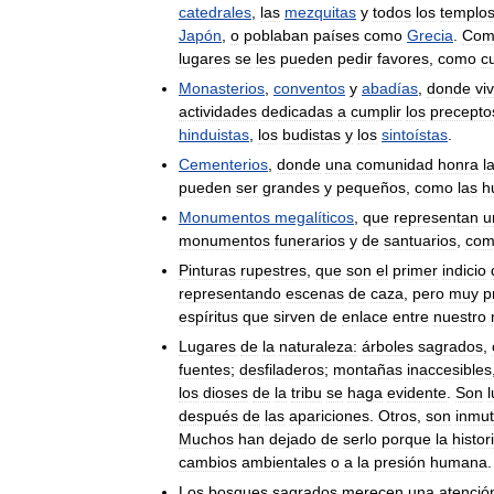
catedrales
,
las
mezquitas
y
todos
los
templo
Japón
,
o
poblaban
países
como
Grecia
.
Com
lugares
se
les
pueden
pedir
favores
,
como
c
Monasterios
,
conventos
y
abadías
,
donde
vi
actividades
dedicadas
a
cumplir
los
precepto
hinduistas
,
los
budistas
y
los
sintoístas
.
Cementerios
,
donde
una
comunidad
honra
l
pueden
ser
grandes
y
pequeños
,
como
las
h
Monumentos
megalíticos
,
que
representan
u
monumentos
funerarios
y
de
santuarios
,
co
Pinturas
rupestres
,
que
son
el
primer
indicio
representando
escenas
de
caza
,
pero
muy
p
espíritus
que
sirven
de
enlace
entre
nuestro
Lugares
de
la
naturaleza:
árboles
sagrados
,
fuentes
;
desfiladeros
;
montañas
inaccesibles
los
dioses
de
la
tribu
se
haga
evidente
.
Son
después
de
las
apariciones
.
Otros
,
son
inmut
Muchos
han
dejado
de
serlo
porque
la
histor
cambios
ambientales
o
a
la
presión
humana
.
Los
bosques
sagrados
merecen
una
atenció