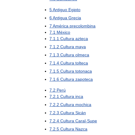
5
Antiguo
Egipto
6
Antigua
Grecia
7
América
precolombina
7
.
1
México
7
.
1
.
1
Cultura
azteca
7
.
1
.
2
Cultura
maya
7
.
1
.
3
Cultura
olmeca
7
.
1
.
4
Cultura
tolteca
7
.
1
.
5
Cultura
totonaca
7
.
1
.
6
Cultura
zapoteca
7
.
2
Perú
7
.
2
.
1
Cultura
inca
7
.
2
.
2
Cultura
mochica
7
.
2
.
3
Cultura
Sicán
7
.
2
.
4
Cultura
Caral
-
Supe
7
.
2
.
5
Cultura
Nazca