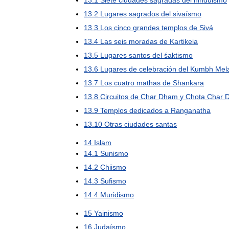
13
.
1
Siete
ciudades
sagradas
del
hinduismo
13
.
2
Lugares
sagrados
del
sivaísmo
13
.
3
Los
cinco
grandes
templos
de
Sivá
13
.
4
Las
seis
moradas
de
Kartikeia
13
.
5
Lugares
santos
del
śaktismo
13
.
6
Lugares
de
celebración
del
Kumbh
Mel
13
.
7
Los
cuatro
mathas
de
Shankara
13
.
8
Circuitos
de
Char
Dham
y
Chota
Char
13
.
9
Templos
dedicados
a
Ranganatha
13
.
10
Otras
ciudades
santas
14
Islam
14
.
1
Sunismo
14
.
2
Chiismo
14
.
3
Sufismo
14
.
4
Muridismo
15
Yainismo
16
Judaísmo