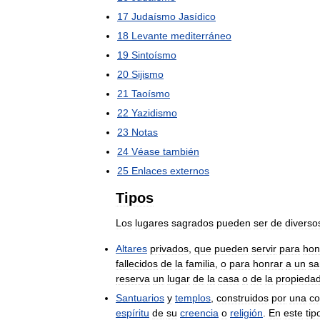
17
Judaísmo
Jasídico
18
Levante
mediterráneo
19
Sintoísmo
20
Sijismo
21
Taoísmo
22
Yazidismo
23
Notas
24
Véase
también
25
Enlaces
externos
Tipos
Los
lugares
sagrados
pueden
ser
de
diverso
Altares
privados
,
que
pueden
servir
para
hon
fallecidos
de
la
familia
,
o
para
honrar
a
un
sa
reserva
un
lugar
de
la
casa
o
de
la
propieda
Santuarios
y
templos
,
construidos
por
una
c
espíritu
de
su
creencia
o
religión
.
En
este
tip