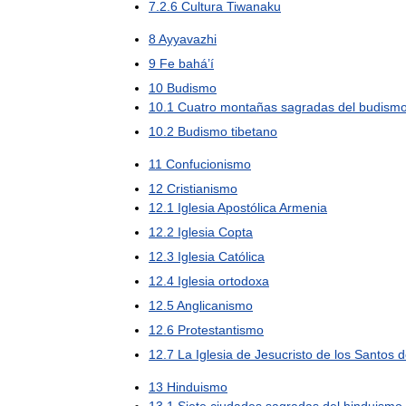
7
.
2
.
6
Cultura
Tiwanaku
8
Ayyavazhi
9
Fe
bahá
’
í
10
Budismo
10
.
1
Cuatro
montañas
sagradas
del
budism
10
.
2
Budismo
tibetano
11
Confucionismo
12
Cristianismo
12
.
1
Iglesia
Apostólica
Armenia
12
.
2
Iglesia
Copta
12
.
3
Iglesia
Católica
12
.
4
Iglesia
ortodoxa
12
.
5
Anglicanismo
12
.
6
Protestantismo
12
.
7
La
Iglesia
de
Jesucristo
de
los
Santos
d
13
Hinduismo