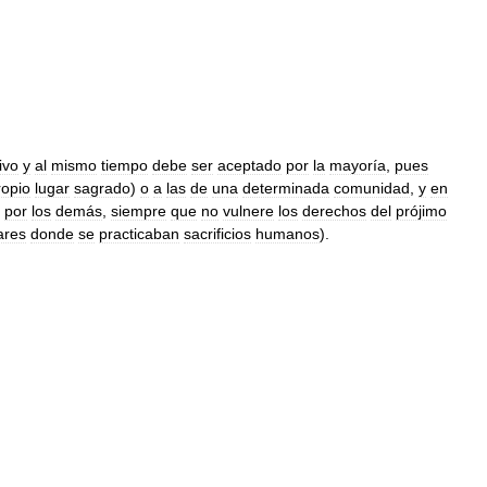
ivo
y
al
mismo
tiempo
debe
ser
aceptado
por
la
mayoría
,
pues
ropio
lugar
sagrado
)
o
a
las
de
una
determinada
comunidad
,
y
en
por
los
demás
,
siempre
que
no
vulnere
los
derechos
del
prójimo
ares
donde
se
practicaban
sacrificios
humanos
).