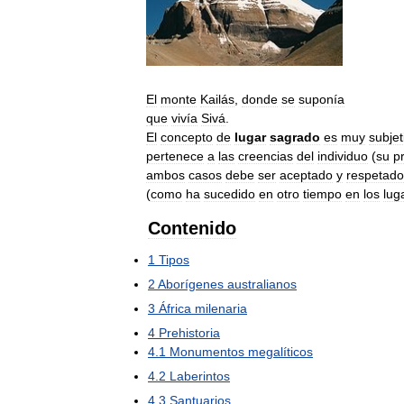
El
monte
Kailás
,
donde
se
suponía
que
vivía
Sivá
.
El
concepto
de
lugar
sagrado
es
muy
subjet
pertenece
a
las
creencias
del
individuo
(
su
p
ambos
casos
debe
ser
aceptado
y
respetado
(
como
ha
sucedido
en
otro
tiempo
en
los
lug
Contenido
1
Tipos
2
Aborígenes
australianos
3
África
milenaria
4
Prehistoria
4
.
1
Monumentos
megalíticos
4
.
2
Laberintos
4
.
3
Santuarios