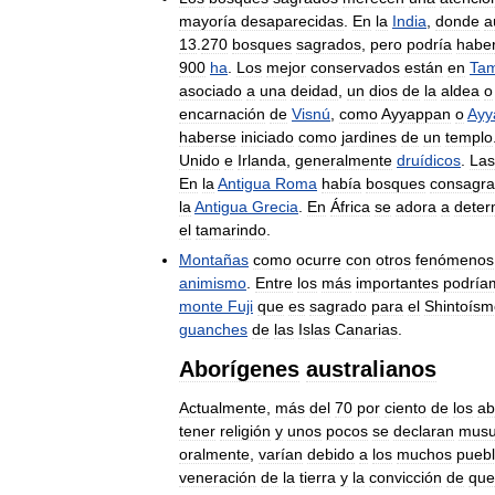
mayoría
desaparecidas
.
En
la
India
,
donde
a
13
.
270
bosques
sagrados
,
pero
podría
habe
900
ha
.
Los
mejor
conservados
están
en
Tam
asociado
a
una
deidad
,
un
dios
de
la
aldea
o
encarnación
de
Visnú
,
como
Ayyappan
o
Ayy
haberse
iniciado
como
jardines
de
un
templo
Unido
e
Irlanda
,
generalmente
druídicos
.
Las
En
la
Antigua
Roma
había
bosques
consagr
la
Antigua
Grecia
.
En
África
se
adora
a
deter
el
tamarindo
.
Montañas
como
ocurre
con
otros
fenómenos
animismo
.
Entre
los
más
importantes
podría
monte
Fuji
que
es
sagrado
para
el
Shintoísm
guanches
de
las
Islas
Canarias
.
Aborígenes
australianos
Actualmente
,
más
del
70
por
ciento
de
los
ab
tener
religión
y
unos
pocos
se
declaran
musu
oralmente
,
varían
debido
a
los
muchos
pueb
veneración
de
la
tierra
y
la
convicción
de
que