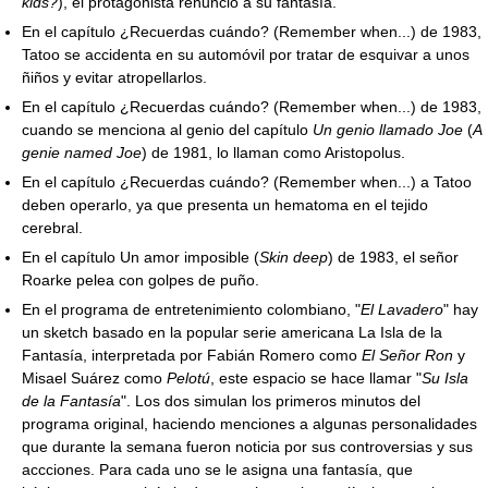
kids?
), el protagonista renunció a su fantasía.
En el capítulo ¿Recuerdas cuándo? (Remember when...) de 1983,
Tatoo se accidenta en su automóvil por tratar de esquivar a unos
ñiños y evitar atropellarlos.
En el capítulo ¿Recuerdas cuándo? (Remember when...) de 1983,
cuando se menciona al genio del capítulo
Un genio llamado Joe
(
A
genie named Joe
) de 1981, lo llaman como Aristopolus.
En el capítulo ¿Recuerdas cuándo? (Remember when...) a Tatoo
deben operarlo, ya que presenta un hematoma en el tejido
cerebral.
En el capítulo Un amor imposible (
Skin deep
) de 1983, el señor
Roarke pelea con golpes de puño.
En el programa de entretenimiento colombiano, "
El Lavadero
" hay
un sketch basado en la popular serie americana La Isla de la
Fantasía, interpretada por Fabián Romero como
El Señor Ron
y
Misael Suárez como
Pelotú
, este espacio se hace llamar "
Su Isla
de la Fantasía
". Los dos simulan los primeros minutos del
programa original, haciendo menciones a algunas personalidades
que durante la semana fueron noticia por sus controversias y sus
accciones. Para cada uno se le asigna una fantasía, que