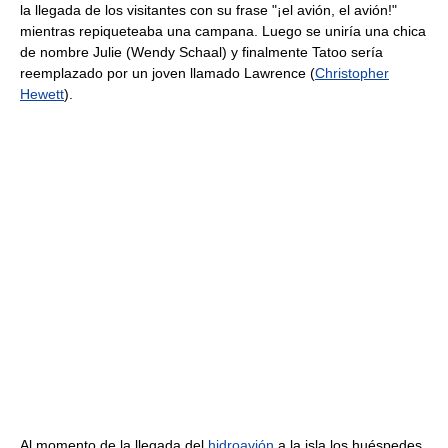
la llegada de los visitantes con su frase "¡el avión, el avión!"
mientras repiqueteaba una campana. Luego se uniría una chica
de nombre Julie (Wendy Schaal) y finalmente Tatoo sería
reemplazado por un joven llamado Lawrence (
Christopher
Hewett
).
Al momento de la llegada del
hidroavión
a la isla los huéspedes