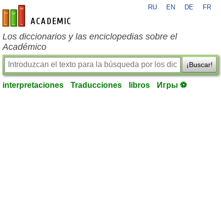
RU
EN
DE
FR
es-academic.com
Los diccionarios y las enciclopedias sobre el
Académico
¡Buscar!
interpretaciones
Traducciones
libros
Игры ⚽