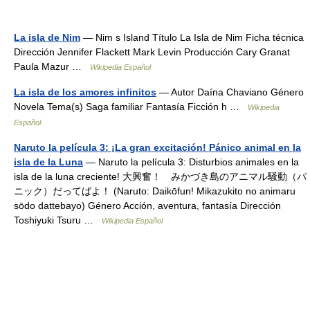
La isla de Nim
— Nim s Island Título La Isla de Nim Ficha técnica
Dirección Jennifer Flackett Mark Levin Producción Cary Granat
Paula Mazur …
Wikipedia Español
La isla de los amores infinitos
— Autor Daína Chaviano Género
Novela Tema(s) Saga familiar Fantasía Ficción h …
Wikipedia
Español
Naruto la película 3: ¡La gran excitación! Pánico animal en la
isla de la Luna
— Naruto la película 3: Disturbios animales en la
isla de la luna creciente! 大興奮！ みかづき島のアニマル騒動（パ
ニック）だってばよ！ (Naruto: Daikōfun! Mikazukito no animaru
sōdo dattebayo) Género Acción, aventura, fantasía Dirección
Toshiyuki Tsuru …
Wikipedia Español