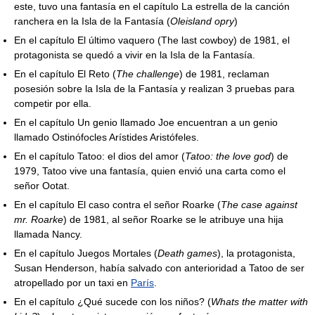
este, tuvo una fantasía en el capítulo La estrella de la canción
ranchera en la Isla de la Fantasía (
Oleisland opry
)
En el capítulo El último vaquero (The last cowboy) de 1981, el
protagonista se quedó a vivir en la Isla de la Fantasía.
En el capítulo El Reto (
The challenge
) de 1981, reclaman
posesión sobre la Isla de la Fantasía y realizan 3 pruebas para
competir por ella.
En el capítulo Un genio llamado Joe encuentran a un genio
llamado Ostinófocles Arístides Aristófeles.
En el capítulo Tatoo: el dios del amor (
Tatoo: the love god
) de
1979, Tatoo vive una fantasía, quien envió una carta como el
señor Ootat.
En el capítulo El caso contra el señor Roarke (
The case against
mr. Roarke
) de 1981, al señor Roarke se le atribuye una hija
llamada Nancy.
En el capítulo Juegos Mortales (
Death games
), la protagonista,
Susan Henderson, había salvado con anterioridad a Tatoo de ser
atropellado por un taxi en
París
.
En el capítulo ¿Qué sucede con los niños? (
Whats the matter with