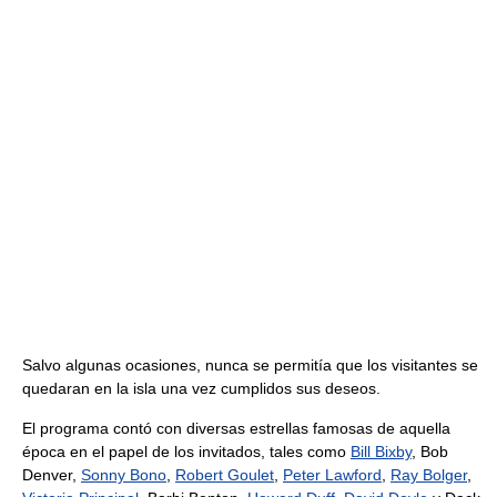
Salvo algunas ocasiones, nunca se permitía que los visitantes se
quedaran en la isla una vez cumplidos sus deseos.
El programa contó con diversas estrellas famosas de aquella
época en el papel de los invitados, tales como
Bill Bixby
, Bob
Denver,
Sonny Bono
,
Robert Goulet
,
Peter Lawford
,
Ray Bolger
,