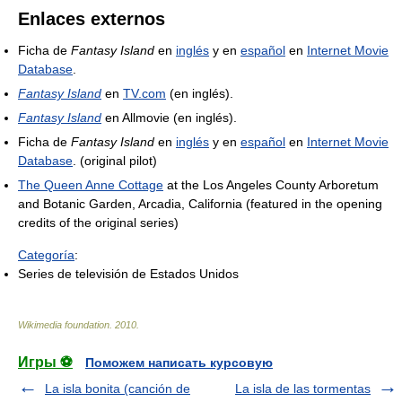
Enlaces externos
Ficha de
Fantasy Island
en
inglés
y en
español
en
Internet Movie
Database
.
Fantasy Island
en
TV.com
(en inglés).
Fantasy Island
en Allmovie (en inglés).
Ficha de
Fantasy Island
en
inglés
y en
español
en
Internet Movie
Database
. (original pilot)
The Queen Anne Cottage
at the Los Angeles County Arboretum
and Botanic Garden, Arcadia, California (featured in the opening
credits of the original series)
Categoría
:
Series de televisión de Estados Unidos
Wikimedia foundation
.
2010
.
Игры ⚽
Поможем написать курсовую
La isla bonita (canción de
La isla de las tormentas