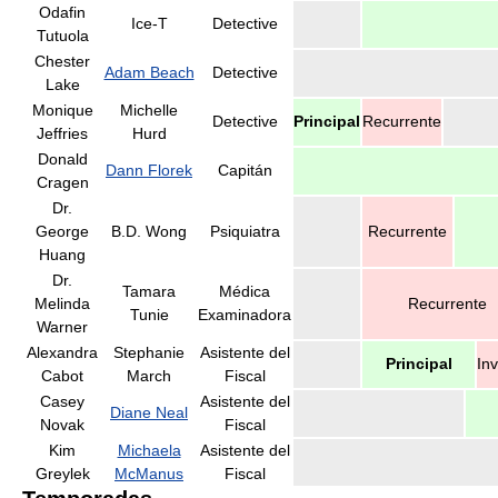
Odafin
Ice-T
Detective
Tutuola
Chester
Adam Beach
Detective
Lake
Monique
Michelle
Detective
Principal
Recurrente
Jeffries
Hurd
Donald
Dann Florek
Capitán
Cragen
Dr.
George
B.D. Wong
Psiquiatra
Recurrente
Huang
Dr.
Tamara
Médica
Melinda
Recurrente
Tunie
Examinadora
Warner
Alexandra
Stephanie
Asistente del
Principal
Inv
Cabot
March
Fiscal
Casey
Asistente del
Diane Neal
Novak
Fiscal
Kim
Michaela
Asistente del
Greylek
McManus
Fiscal