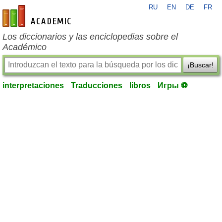
RU
EN
DE
FR
es-academic.com
Los diccionarios y las enciclopedias sobre el
Académico
¡Buscar!
interpretaciones
Traducciones
libros
Игры ⚽