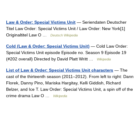
Law & Order: Special Victims Unit
— Seriendaten Deutscher
Titel Law Order: Special Victims Unit / Law Order: New York[1]
Originaltitel Law O …
Deutsch Wikipedia
Cold (Law & Order: Special Victims Unit)
— Cold Law Order:
Special Victims Unit episode Episode no. Season 9 Episode 19
(#202 overall) Directed by David Platt Writt …
Wikipedia
List of Law & Order: Special Victims Unit characters
— The
cast of the thirteenth season (2011–2012). From left to right: Dann
Florek, Danny Pino, Mariska Hargitay, Kelli Giddish, Richard
Belzer, and Ice T. Law Order: Special Victims Unit, a spin off of the
crime drama Law O …
Wikipedia