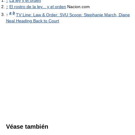
↑
La ley y el orden
↑
El rostro de la ley... y el orden
Nacion.com
a
b
↑
TV Line: Law & Order: SVU Scoop: Stephanie March, Diane
Neal Heading Back to Court
Véase también