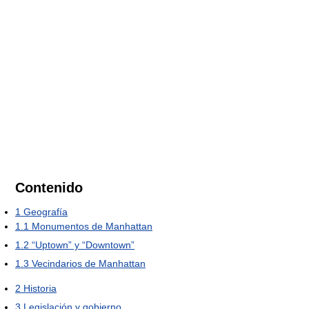
Contenido
1
Geografía
1.1
Monumentos de Manhattan
1.2
“Uptown” y “Downtown”
1.3
Vecindarios de Manhattan
2
Historia
3
Legislación y gobierno