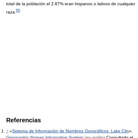
total de la población el 2.87% eran hispanos o latinos de cualquier
[
5
]
raza.
Referencias
↑
«
Sistema de Información de Nombres Geográficos: Lake City
».
Geographic Names Information System
(en inglés)
Consultado el