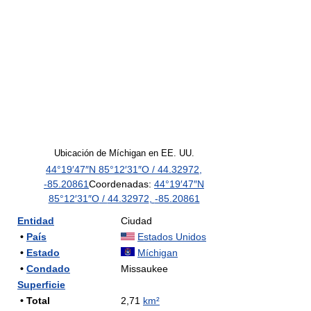
Ubicación de Míchigan en EE. UU.
44°19′47″N
85°12′31″O
/
44.32972
,
-85.20861
Coordenadas:
44°19′47″N
85°12′31″O
/
44.32972
,
-85.20861
Entidad
Ciudad
•
País
Estados Unidos
•
Estado
Míchigan
•
Condado
Missaukee
Superficie
• Total
2,71
km²