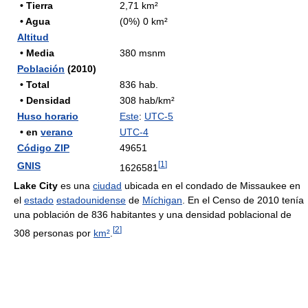
• Tierra
2,71 km²
• Agua
(0%) 0 km²
Altitud
• Media
380 msnm
Población
(2010)
• Total
836 hab.
• Densidad
308 hab/km²
Huso horario
Este
:
UTC-5
• en
verano
UTC-4
Código ZIP
49651
[
1
]
GNIS
1626581
Lake City
es una
ciudad
ubicada en el condado de Missaukee en
el
estado
estadounidense
de
Míchigan
. En el Censo de 2010 tenía
una población de 836 habitantes y una densidad poblacional de
[
2
]
308 personas por
km²
.