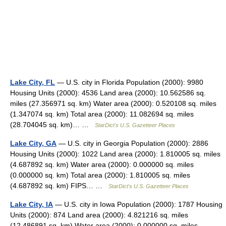
Lake City, FL
— U.S. city in Florida Population (2000): 9980
Housing Units (2000): 4536 Land area (2000): 10.562586 sq.
miles (27.356971 sq. km) Water area (2000): 0.520108 sq. miles
(1.347074 sq. km) Total area (2000): 11.082694 sq. miles
(28.704045 sq. km)… …
StarDict's U.S. Gazetteer Places
Lake City, GA
— U.S. city in Georgia Population (2000): 2886
Housing Units (2000): 1022 Land area (2000): 1.810005 sq. miles
(4.687892 sq. km) Water area (2000): 0.000000 sq. miles
(0.000000 sq. km) Total area (2000): 1.810005 sq. miles
(4.687892 sq. km) FIPS… …
StarDict's U.S. Gazetteer Places
Lake City, IA
— U.S. city in Iowa Population (2000): 1787 Housing
Units (2000): 874 Land area (2000): 4.821216 sq. miles
(12.486891 sq. km) Water area (2000): 0.000000 sq. miles