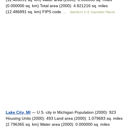
(0.000000 sq. km) Total area (2000): 4.821216 sq. miles
(12.486891 sq. km) FIPS code …
StarDict's U.S. Gazetteer Places
Lake City, MI
— U.S. city in Michigan Population (2000): 923
Housing Units (2000): 493 Land area (2000): 1.079683 sq. miles
(2.796365 sq. km) Water area (2000): 0.000000 sq. miles