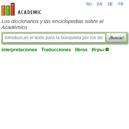
RU
EN
DE
FR
es-academic.com
Los diccionarios y las enciclopedias sobre el
Académico
¡Buscar!
interpretaciones
Traducciones
libros
Игры ⚽