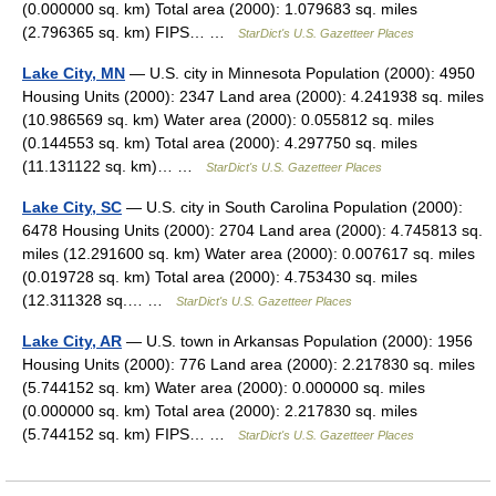
(0.000000 sq. km) Total area (2000): 1.079683 sq. miles
(2.796365 sq. km) FIPS… …
StarDict's U.S. Gazetteer Places
Lake City, MN
— U.S. city in Minnesota Population (2000): 4950
Housing Units (2000): 2347 Land area (2000): 4.241938 sq. miles
(10.986569 sq. km) Water area (2000): 0.055812 sq. miles
(0.144553 sq. km) Total area (2000): 4.297750 sq. miles
(11.131122 sq. km)… …
StarDict's U.S. Gazetteer Places
Lake City, SC
— U.S. city in South Carolina Population (2000):
6478 Housing Units (2000): 2704 Land area (2000): 4.745813 sq.
miles (12.291600 sq. km) Water area (2000): 0.007617 sq. miles
(0.019728 sq. km) Total area (2000): 4.753430 sq. miles
(12.311328 sq.… …
StarDict's U.S. Gazetteer Places
Lake City, AR
— U.S. town in Arkansas Population (2000): 1956
Housing Units (2000): 776 Land area (2000): 2.217830 sq. miles
(5.744152 sq. km) Water area (2000): 0.000000 sq. miles
(0.000000 sq. km) Total area (2000): 2.217830 sq. miles
(5.744152 sq. km) FIPS… …
StarDict's U.S. Gazetteer Places