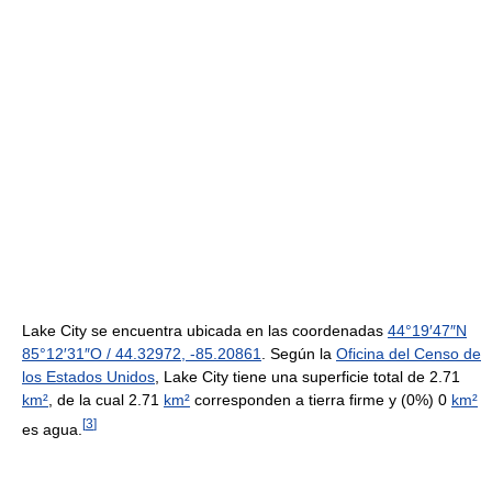
Lake City se encuentra ubicada en las coordenadas
44°19′47″N
85°12′31″O
/
44.32972
,
-85.20861
. Según la
Oficina del Censo de
los Estados Unidos
, Lake City tiene una superficie total de 2.71
km²
, de la cual 2.71
km²
corresponden a tierra firme y (0%) 0
km²
[
3
]
es agua.