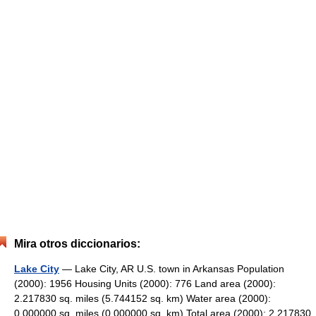
Mira otros diccionarios:
Lake City
— Lake City, AR U.S. town in Arkansas Population
(2000): 1956 Housing Units (2000): 776 Land area (2000):
2.217830 sq. miles (5.744152 sq. km) Water area (2000):
0.000000 sq. miles (0.000000 sq. km) Total area (2000): 2.217830