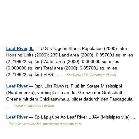
Leaf River, IL
— U.S. village in Illinois Population (2000): 555
Housing Units (2000): 235 Land area (2000): 0.857001 sq. miles
(2.219622 sq. km) Water area (2000): 0.000000 sq. miles
(0.000000 sq. km) Total area (2000): 0.857001 sq. miles
(2.219622 sq. km) FIPS… …
StarDict's U.S. Gazetteer Places
Leaf River
— (spr. Lihs Riww r), Fluß im Staate Mississippi
(Nordamerika), vereinigt sich an der Grenze der Grafschaft
Greene mit dem Chickasawha u. bildet dadurch den Pascagoula
…
Pierer's Universal-Lexikon
Leaf River
— Sp Lãpų ùpė Ap Leaf River L JAV (Misisipės v ja) …
Pasaulio vietovardžiai. Internetinė duomenų bazė