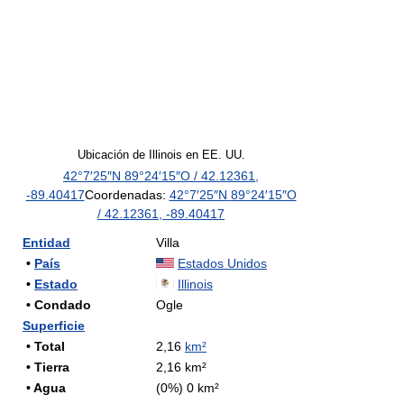
Ubicación de Illinois en EE. UU.
42°7′25″N
89°24′15″O
/
42.12361
,
-89.40417
Coordenadas:
42°7′25″N
89°24′15″O
/
42.12361
,
-89.40417
Entidad
Villa
•
País
Estados Unidos
•
Estado
Illinois
• Condado
Ogle
Superficie
• Total
2,16
km²
• Tierra
2,16 km²
• Agua
(0%) 0 km²