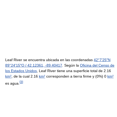
Leaf River se encuentra ubicada en las coordenadas
42°7′25″N
89°24′15″O
/
42.12361
,
-89.40417
. Según la
Oficina del Censo de
los Estados Unidos
, Leaf River tiene una superficie total de 2.16
km²
, de la cual 2.16
km²
corresponden a tierra firme y (0%) 0
km²
[
3
]
es agua.