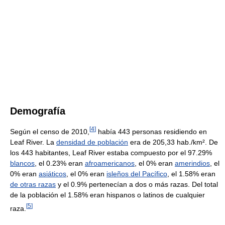
Demografía
[
4
]
Según el censo de 2010,
había 443 personas residiendo en
Leaf River. La
densidad de población
era de 205,33 hab./km². De
los 443 habitantes, Leaf River estaba compuesto por el 97.29%
blancos
, el 0.23% eran
afroamericanos
, el 0% eran
amerindios
, el
0% eran
asiáticos
, el 0% eran
isleños del Pacífico
, el 1.58% eran
de otras razas
y el 0.9% pertenecían a dos o más razas. Del total
de la población el 1.58% eran hispanos o latinos de cualquier
[
5
]
raza.