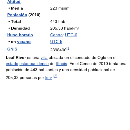
Altitud
• Media
223 msnm
Población
(2010)
• Total
443 hab.
• Densidad
205,33 hab/km²
Huso horario
Centro
:
UTC-6
• en
verano
UTC-5
[
1
]
GNIS
2398406
Leaf River
es una
villa
ubicada en el condado de Ogle en el
estado
estadounidense
de
Illinois
. En el Censo de 2010 tenía una
población de 443 habitantes y una densidad poblacional de
[
2
]
205,33 personas por
km²
.