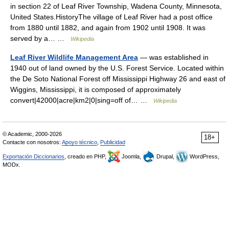
in section 22 of Leaf River Township, Wadena County, Minnesota,
United States.HistoryThe village of Leaf River had a post office
from 1880 until 1882, and again from 1902 until 1908. It was
served by a… …
Wikipedia
Leaf River Wildlife Management Area
— was established in
1940 out of land owned by the U.S. Forest Service. Located within
the De Soto National Forest off Mississippi Highway 26 and east of
Wiggins, Mississippi, it is composed of approximately
convert|42000|acre|km2|0|sing=off of… …
Wikipedia
© Academic, 2000-2026
18+
Contacte con nosotros:
Apoyo técnico
,
Publicidad
Exportación Diccionarios
, creado en PHP,
Joomla,
Drupal,
WordPress,
MODx.