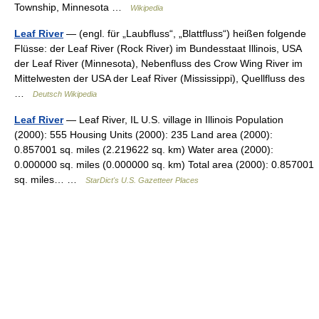
Township, Minnesota …
Wikipedia
Leaf River
— (engl. für „Laubfluss“, „Blattfluss“) heißen folgende
Flüsse: der Leaf River (Rock River) im Bundesstaat Illinois, USA
der Leaf River (Minnesota), Nebenfluss des Crow Wing River im
Mittelwesten der USA der Leaf River (Mississippi), Quellfluss des
…
Deutsch Wikipedia
Leaf River
— Leaf River, IL U.S. village in Illinois Population
(2000): 555 Housing Units (2000): 235 Land area (2000):
0.857001 sq. miles (2.219622 sq. km) Water area (2000):
0.000000 sq. miles (0.000000 sq. km) Total area (2000): 0.857001
sq. miles… …
StarDict's U.S. Gazetteer Places