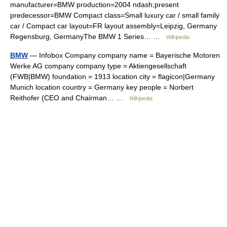
manufacturer=BMW production=2004 ndash;present
predecessor=BMW Compact class=Small luxury car / small family
car / Compact car layout=FR layout assembly=Leipzig, Germany
Regensburg, GermanyThe BMW 1 Series… …
Wikipedia
BMW
— Infobox Company company name = Bayerische Motoren
Werke AG company company type = Aktiengesellschaft
(FWB|BMW) foundation = 1913 location city = flagicon|Germany
Munich location country = Germany key people = Norbert
Reithofer (CEO and Chairman… …
Wikipedia