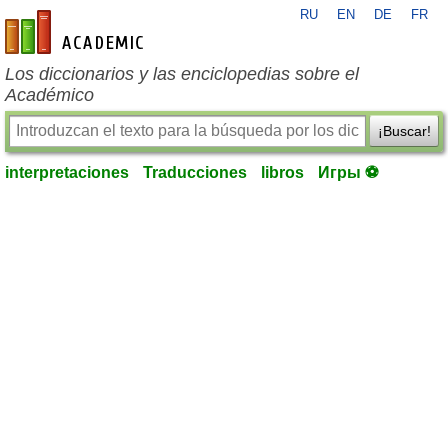
RU
EN
DE
FR
es-academic.com
Los diccionarios y las enciclopedias sobre el
Académico
¡Buscar!
interpretaciones
Traducciones
libros
Игры ⚽