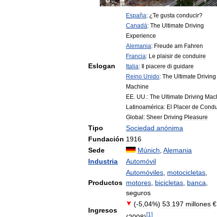
España
:
¿
Te
gusta
conducir
?
Canadá
:
The
Ultimate
Driving
Experience
Alemania
:
Freude
am
Fahren
Francia
:
Le
plaisir
de
conduire
Eslogan
Italia
:
Il
piacere
di
guidare
Reino
Unido
:
The
Ultimate
Driving
Machine
EE
.
UU
.
:
The
Ultimate
Driving
Mac
Latinoamérica:
El
Placer
de
Condu
Global:
Sheer
Driving
Pleasure
Tipo
Sociedad
anónima
Fundación
1916
Sede
Múnich
,
Alemania
Industria
Automóvil
Automóviles
,
motocicletas
,
Productos
motores
,
bicicletas
,
banca
,
seguros
(-
5
,
04
%)
53
.
197
millones
€
Ingresos
[
1
]
(
2008
)