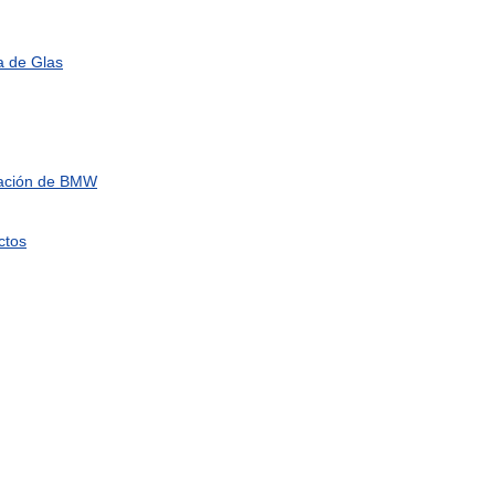
a
de
Glas
ación
de
BMW
ctos