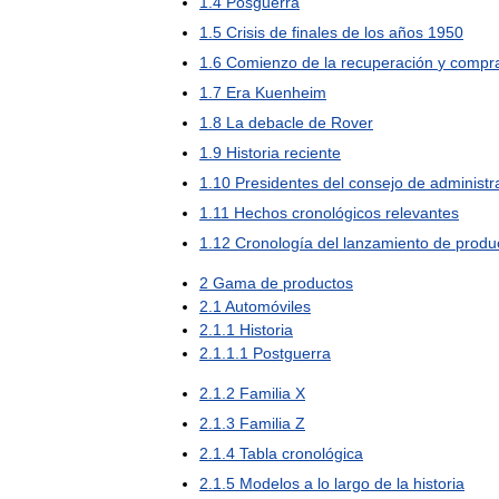
1
.
4
Posguerra
1
.
5
Crisis
de
finales
de
los
años
1950
1
.
6
Comienzo
de
la
recuperación
y
compr
1
.
7
Era
Kuenheim
1
.
8
La
debacle
de
Rover
1
.
9
Historia
reciente
1
.
10
Presidentes
del
consejo
de
administr
1
.
11
Hechos
cronológicos
relevantes
1
.
12
Cronología
del
lanzamiento
de
produ
2
Gama
de
productos
2
.
1
Automóviles
2
.
1
.
1
Historia
2
.
1
.
1
.
1
Postguerra
2
.
1
.
2
Familia
X
2
.
1
.
3
Familia
Z
2
.
1
.
4
Tabla
cronológica
2
.
1
.
5
Modelos
a
lo
largo
de
la
historia