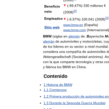
(-
89
,
47
%)
330
millones
€
Beneficio
[
2
]
neto
(
2008
)
[
3
]
Empleados
(-
6
,
97
%)
100
.
041
(
2008
)
www
.
bmw
.
es
(
España
)
Sitio
web
www
.
bmw
.
com
(
Internacional
BMW
(
siglas
en
alemán
de:
B
ayerische
M
alemán
de
automóviles
y
motocicletas
,
cu
de
los
líderes
en
su
sector
a
nivel
mundial
considera
una
compañía
de
automóviles
d
Aktiengesellschaft
(
Sociedad
anónima
).
Ac
con
la
que
comparte
tecnología
y
otras
co
y
fábrica
los
BMW
en
China
.
Contenido
1
Historia
de
BMW
1
.
1
Comienzos
1
.
2
Primera
producción
de
automóviles
en
1
.
3
Durante
la
Segunda
Guerra
Mundial