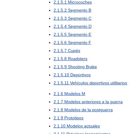
2
.
1
.
5
.
1
Microcoches
2
.
1
.
5
.
2
Segmento
B
2
.
1
.
5
.
3
Segmento
C
2
.
1
.
5
.
4
Segmento
D
2
.
1
.
5
.
5
Segmento
E
2
.
1
.
5
.
6
Segmento
F
2
.
1
.
5
.
7
Cupés
2
.
1
.
5
.
8
Roadsters
2
.
1
.
5
.
9
Shooting
Brake
2
.
1
.
5
.
10
Deportivos
2
.
1
.
5
.
11
Vehículos
deportivos
utilitarios
2
.
1
.
6
Modelos
M
2
.
1
.
7
Modelos
anteriores
a
la
guerra
2
.
1
.
8
Modelos
de
la
postguerra
2
.
1
.
9
Prototipos
2
.
1
.
10
Modelos
actuales