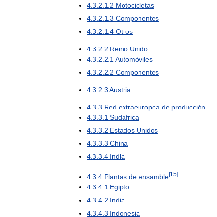
4
.
3
.
2
.
1
.
2
Motocicletas
4
.
3
.
2
.
1
.
3
Componentes
4
.
3
.
2
.
1
.
4
Otros
4
.
3
.
2
.
2
Reino
Unido
4
.
3
.
2
.
2
.
1
Automóviles
4
.
3
.
2
.
2
.
2
Componentes
4
.
3
.
2
.
3
Austria
4
.
3
.
3
Red
extraeuropea
de
producción
4
.
3
.
3
.
1
Sudáfrica
4
.
3
.
3
.
2
Estados
Unidos
4
.
3
.
3
.
3
China
4
.
3
.
3
.
4
India
[
15
]
4
.
3
.
4
Plantas
de
ensamble
4
.
3
.
4
.
1
Egipto
4
.
3
.
4
.
2
India
4
.
3
.
4
.
3
Indonesia