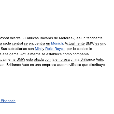
)
otoren
W
erke
, «
Fábricas
Bávaras
de
Motores
»)
es
un
fabricante
ya
sede
central
se
encuentra
en
Múnich
.
Actualmente
BMW
es
uno
.
Sus
subsidiarias
son
Mini
y
Rolls
-
Royce
,
por
lo
cual
se
le
e
alta
gama
.
Actualmente
se
establece
como
compañía
tualmente
BMW
está
aliada
con
la
empresa
china
Brilliance
Auto
,
sas
.
Brilliance
Auto
es
una
empresa
automovilística
que
distribuye
Eisenach