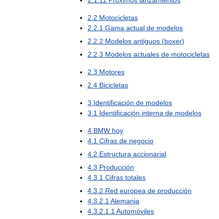
2
.
1
.
11
Próximos
lanzamientos
2
.
2
Motocicletas
2
.
2
.
1
Gama
actual
de
modelos
2
.
2
.
2
Modelos
antiguos
(
boxer
)
2
.
2
.
3
Modelos
actuales
de
motocicletas
2
.
3
Motores
2
.
4
Bicicletas
3
Identificación
de
modelos
3
.
1
Identificación
interna
de
modelos
4
BMW
hoy
4
.
1
Cifras
de
negocio
4
.
2
Estructura
accionarial
4
.
3
Producción
4
.
3
.
1
Cifras
totales
4
.
3
.
2
Red
europea
de
producción
4
.
3
.
2
.
1
Alemania
4
.
3
.
2
.
1
.
1
Automóviles