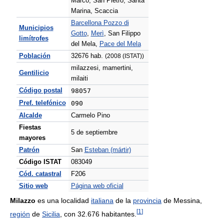
Marco, San Pietro, Santa
Marina, Scaccia
Barcellona Pozzo di
Municipios
Gotto
,
Merì
, San Filippo
limítrofes
del Mela,
Pace del Mela
Población
32676 hab.
(2008 (ISTAT))
milazzesi, mamertini,
Gentilicio
milaiti
Código postal
98057
Pref. telefónico
090
Alcalde
Carmelo Pino
Fiestas
5 de septiembre
mayores
Patrón
San
Esteban (mártir)
Código ISTAT
083049
Cód. catastral
F206
Sitio web
Página web oficial
Milazzo
es una localidad
italiana
de la
provincia
de Messina,
[
1
]
región
de
Sicilia
, con 32.676 habitantes.