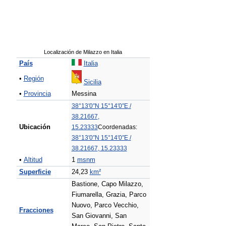
Localización de Milazzo en Italia
País
Italia
•
Región
Sicilia
•
Provincia
Messina
38°13′0″N
15°14′0″E
/
38.21667
,
Ubicación
15.23333
Coordenadas:
38°13′0″N
15°14′0″E
/
38.21667
,
15.23333
•
Altitud
1
msnm
Superficie
24,23
km²
Bastione, Capo Milazzo,
Fiumarella, Grazia, Parco
Nuovo, Parco Vecchio,
Fracciones
San Giovanni, San