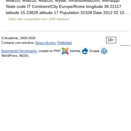
Milacco, Milazzo, Milazzu, Mylae, mirattsuMilazzoo, Милаццо
State code IT Continent/City Europe/Rome longitude 38.22117
latitude 15.23828 altitude 17 Population 32108 Date 2012 02 15 …
Cities with a population over 1000 database
© Academic, 2000-2026
18+
Contacte con nosotros:
Apoyo técnico
,
Publicidad
Exportación Diccionarios
, creado en PHP,
Joomla,
Drupal,
WordPress, MODx.