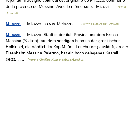
répandu. Il désigne celui qui est originaire de Milazzo, commune
de la province de Messine. Avec le même sens : Milazzi …
Noms
de famille
Milazzo
— Milazzo, so v.w. Melazzo …
Pierer's Universal-Lexikon
Milazzo
— Milazzo, Stadt in der ital. Provinz und dem Kreise
Messina (Sizilien), auf dem sandigen Isthmus der granitischen
Halbinsel, die nördlich im Kap M. (mit Leuchtturm) ausläuft, an der
Eisenbahn Messina Palermo, hat ein hoch gelegenes Kastell
(jetzt… …
Meyers Großes Konversations-Lexikon