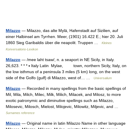
Milazzo
— Milazzo, das alte Mylä, Hafenstadt auf Sizilien, auf
einer Halbinsel am Tyrrhen. Meer, (1901) 16.422 E.; hier 20. Juli
1860 Sieg Garibaldis über die neapolit. Truppen …
Kleines
Konversations-Lexikon
Milazzo
— /mee laht tsaw/, n. a seaport in NE Sicily, in Italy.
26,623. * * * ▪ Italy Latin Mylae, town, northern Sicily, Italy, on
the low isthmus of a peninsula 3 miles (5 km) long, on the west
side of the Golfo (gulf) di Milazzo, west of… …
Universalium
Milazzo
— Recorded in many spellings from the basic spellings of
Mil, Mila, Milch, Milec, Milk, Milich, Milacek, and Milosz, to more
exotic patronymic and diminutive spellings such as Milazzo,
Milosevic, Milosch, Mielost, Milojevic, Milowitz, Miljevic, and …
Surnames reference
Milazzo
— Original name in latin Milazzo Name in other language