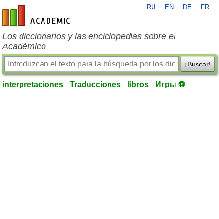
RU
EN
DE
FR
es-academic.com
Los diccionarios y las enciclopedias sobre el
Académico
¡Buscar!
interpretaciones
Traducciones
libros
Игры ⚽