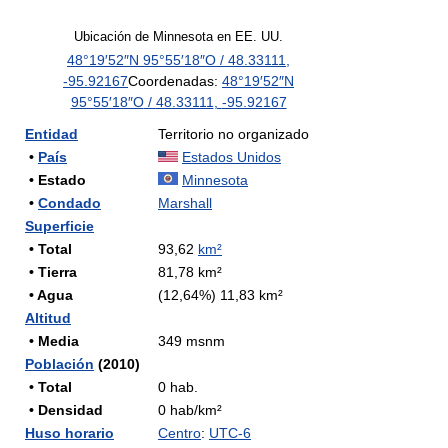
Ubicación de Minnesota en EE. UU.
48°19′52″N
95°55′18″O
/
48.33111
,
-95.92167
Coordenadas:
48°19′52″N
95°55′18″O
/
48.33111
,
-95.92167
Entidad
Territorio no organizado
•
País
Estados Unidos
• Estado
Minnesota
•
Condado
Marshall
Superficie
• Total
93,62
km²
• Tierra
81,78 km²
• Agua
(12,64%) 11,83 km²
Altitud
• Media
349 msnm
Población
(2010)
• Total
0 hab.
• Densidad
0 hab/km²
Huso horario
Centro
:
UTC-6