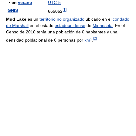
• en
verano
UTC-5
[
1
]
GNIS
665062
Mud Lake
es un
territorio no organizado
ubicado en el
condado
de Marshall
en el estado
estadounidense
de
Minnesota
. En el
Censo de 2010 tenía una población de 0 habitantes y una
[
2
]
densidad poblacional de 0 personas por
km²
.