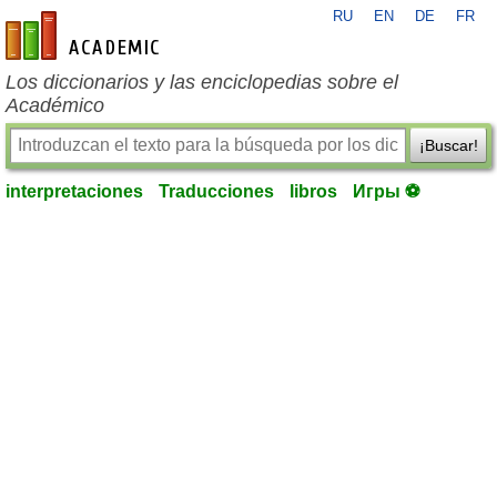
RU
EN
DE
FR
es-academic.com
Los diccionarios y las enciclopedias sobre el
Académico
¡Buscar!
interpretaciones
Traducciones
libros
Игры ⚽