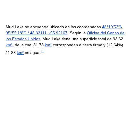
Mud Lake se encuentra ubicado en las coordenadas
48°19′52″N
95°55′18″O
/
48.33111
,
-95.92167
. Según la
Oficina del Censo de
los Estados Unidos
, Mud Lake tiene una superficie total de 93.62
km²
, de la cual 81.78
km²
corresponden a tierra firme y (12.64%)
[
3
]
11.83
km²
es agua.