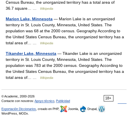
Census Bureau, the unorganized territory has a total area of
36.7 square… …
Wikipedia
Marion Lake, Minnesota
— Marion Lake is an unorganized
territory in St. Louis County, Minnesota, United States. The
population was 68 at the 2000 census. Geography According to
the United States Census Bureau, the unorganized territory has a
total area of… …
Wikipedia
Tikander Lake, Minnesota
— Tikander Lake is an unorganized
territory in St. Louis County, Minnesota, United States. The
population was 783 at the 2000 census. Geography According to
the United States Census Bureau, the unorganized territory has a
total area of… …
Wikipedia
© Academic, 2000-2026
18+
Contacte con nosotros:
Apoyo técnico
,
Publicidad
Exportación Diccionarios
, creado en PHP,
Joomla,
Drupal,
WordPress, MODx.