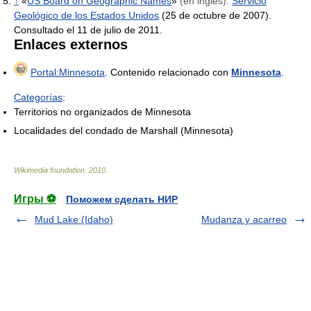
↑
«
US Board on Geographic Names
»
(en inglés)
.
Servicio
Geológico de los Estados Unidos
(25 de octubre de 2007).
Consultado el 11 de julio de 2011.
Enlaces externos
Portal:Minnesota
. Contenido relacionado con
Minnesota
.
Categorías
:
Territorios no organizados de Minnesota
Localidades del condado de Marshall (Minnesota)
Wikimedia foundation
.
2010
.
Игры ⚽
Поможем сделать НИР
Mud Lake (Idaho)
Mudanza y acarreo