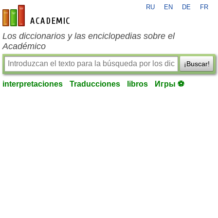
RU
EN
DE
FR
es-academic.com
Los diccionarios y las enciclopedias sobre el
Académico
¡Buscar!
interpretaciones
Traducciones
libros
Игры ⚽