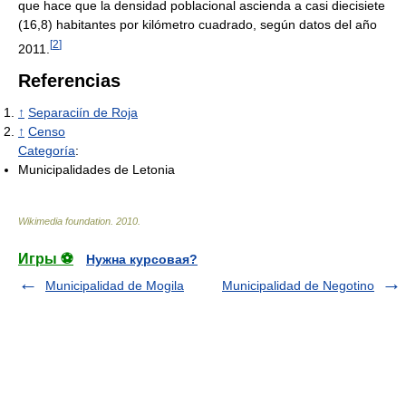
que hace que la densidad poblacional ascienda a casi diecisiete
(16,8) habitantes por kilómetro cuadrado, según datos del año
[
2
]
2011.
Referencias
↑
Separaciín de Roja
↑
Censo
Categoría
:
Municipalidades de Letonia
Wikimedia foundation
.
2010
.
Игры ⚽
Нужна курсовая?
Municipalidad de Mogila
Municipalidad de Negotino