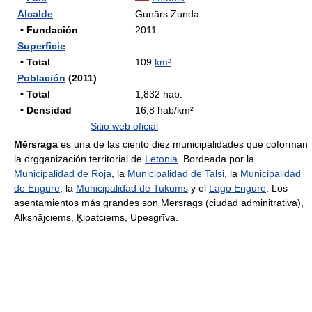
Alcalde
Gunārs Zunda
• Fundación
2011
Superficie
• Total
109
km²
Población
(2011)
• Total
1,832 hab.
• Densidad
16,8 hab/km²
Sitio web oficial
Mērsraga
es una de las ciento diez municipalidades que coforman
la orgganización territorial de
Letonia
. Bordeada por la
Municipalidad de Roja
, la
Municipalidad de Talsi
, la
Municipalidad
de Engure
, la
Municipalidad de Tukums
y el
Lago Engure
. Los
asentamientos más grandes son Mersrags (ciudad adminitrativa),
Alksnājciems, Ķipatciems, Upesgrīva.