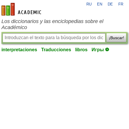
RU
EN
DE
FR
es-academic.com
Los diccionarios y las enciclopedias sobre el
Académico
¡Buscar!
interpretaciones
Traducciones
libros
Игры ⚽