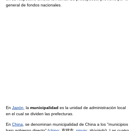
general de fondos nacionales.
En
Japón
, la
municipalidad
es la unidad de administración local
en el cual se dividen las prefecturas.
En
China
, se denominan municipalidad de China a los "municipios
bajo gobierno directo" (
chino
: 直辖市,
pinyin
:
zhíxiáshì
). Las cuatro