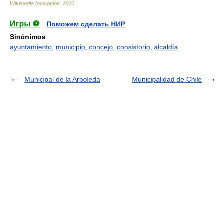
Wikimedia foundation
.
2010
.
Игры ⚽
Поможем сделать НИР
Sinónimos
:
ayuntamiento
,
municipio
,
concejo
,
consistorio
,
alcaldía
Municipal de la Arboleda
Municipalidad de Chile