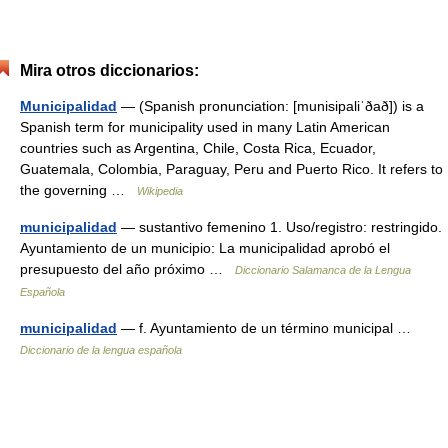
Mira otros diccionarios:
Municipalidad
— (Spanish pronunciation: [munisipaliˈðað]) is a
Spanish term for municipality used in many Latin American
countries such as Argentina, Chile, Costa Rica, Ecuador,
Guatemala, Colombia, Paraguay, Peru and Puerto Rico. It refers to
the governing …
Wikipedia
municipalidad
— sustantivo femenino 1. Uso/registro: restringido.
Ayuntamiento de un municipio: La municipalidad aprobó el
presupuesto del año próximo …
Diccionario Salamanca de la Lengua
Española
municipalidad
— f. Ayuntamiento de un término municipal …
Diccionario de la lengua española