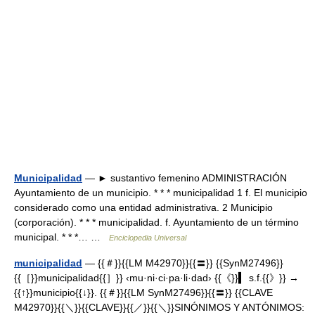
Municipalidad
— ► sustantivo femenino ADMINISTRACIÓN
Ayuntamiento de un municipio. * * * municipalidad 1 f. El municipio
considerado como una entidad administrativa. 2 Municipio
(corporación). * * * municipalidad. f. Ayuntamiento de un término
municipal. * * *… …
Enciclopedia Universal
municipalidad
— {{＃}}{{LM M42970}}{{〓}} {{SynM27496}}
{{［}}municipalidad{{］}} ‹mu·ni·ci·pa·li·dad› {{《}}▍ s.f.{{》}} →
{{↑}}municipio{{↓}}. {{＃}}{{LM SynM27496}}{{〓}} {{CLAVE
M42970}}{{＼}}{{CLAVE}}{{／}}{{＼}}SINÓNIMOS Y ANTÓNIMOS: