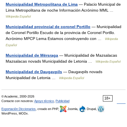
Municipalidad Metropolitana de Lima
— Palacio Municipal de
Lima Metropolitana de noche Información Acrónimo MML …
Wikipedia Español
Municipalidad provincial de coronel Portillo
— Municipalidad
de Coronel Portillo Escudo de la provincia de Coronel Portllo.
Acrónimo MPCP Lema Estamos construyendo con …
Wikipedia
Español
Municipalidad de Mērsraga
— Municipalidad de Mazsalacas
Mazsalacas novads Municipalidad de Letonia …
Wikipedia Español
Municipalidad de Daugavpils
— Daugavpils novads
Municipalidad de Letonia …
Wikipedia Español
© Academic, 2000-2026
18+
Contacte con nosotros:
Apoyo técnico
,
Publicidad
Exportación Diccionarios
, creado en PHP,
Joomla,
Drupal,
WordPress, MODx.