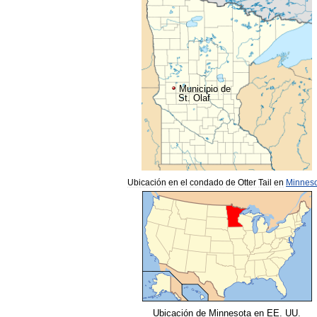
Municipio
de
St
.
Olaf
Ubicación
en
el
condado
de
Otter
Tail
en
Minnes
Ubicación
de
Minnesota
en
EE
.
UU
.