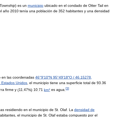
Township
)
es
un
municipio
ubicado
en
el
condado
de
Otter
Tail
en
el
año
2010
tenía
una
población
de
352
habitantes
y
una
densidad
o
en
las
coordenadas
46
°
9
′
10
″
N
95
°
49
′
18
″
O
/
46
.
15278
,
s
Estados
Unidos
,
el
municipio
tiene
una
superficie
total
de
93
.
36
[
3
]
rra
firme
y
(
11
.
47
%)
10
.
71
km
²
es
agua
.
nas
residiendo
en
el
municipio
de
St
.
Olaf
.
La
densidad
de
abitantes
,
el
municipio
de
St
.
Olaf
estaba
compuesto
por
el