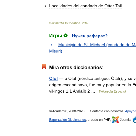
Localidades
del
condado
de
Otter
Tail
Wikimedia
foundation
.
2010
.
Игры ⚽
Нужен реферат?
Municipio de St. Michael (condado de M
Misuri)
Mira otros diccionarios:
Olof
— u Olaf (nórdico antiguo: Óláfr), y su
origen escandinavo, fue muy popular en la Er
vikingos 1.1 Amlaíb 2 …
Wikipedia Español
© Academic, 2000-2026
Contacte con nosotros:
Apoyo 
Exportación Diccionarios
, creado en PHP,
Joomla,