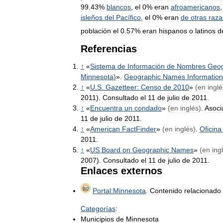
99
.
43
%
blancos
,
el
0
%
eran
afroamericanos
isleños
del
Pacífico
,
el
0
%
eran
de
otras
raza
población
el
0
.
57
%
eran
hispanos
o
latinos
d
Referencias
↑
«
Sistema
de
Información
de
Nombres
Geog
Minnesota
)
».
Geographic
Names
Information
↑
«
U
.
S
.
Gazetteer:
Censo
de
2010
»
(
en
inglé
2011
).
Consultado
el
11
de
julio
de
2011
.
↑
«
Encuentra
un
condado
»
(
en
inglés
)
.
Asoci
11
de
julio
de
2011
.
↑
«
American
FactFinder
»
(
en
inglés
)
.
Oficina
2011
.
↑
«
US
Board
on
Geographic
Names
»
(
en
ing
2007
).
Consultado
el
11
de
julio
de
2011
.
Enlaces
externos
Portal:Minnesota
.
Contenido
relacionado
Categorías
:
Municipios
de
Minnesota