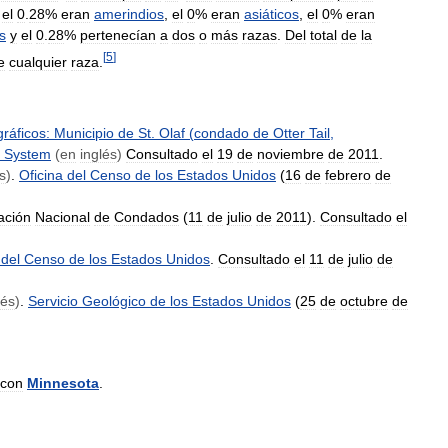
,
el
0
.
28
%
eran
amerindios
,
el
0
%
eran
asiáticos
,
el
0
%
eran
s
y
el
0
.
28
%
pertenecían
a
dos
o
más
razas
.
Del
total
de
la
[
5
]
e
cualquier
raza
.
ráficos:
Municipio
de
St
.
Olaf
(
condado
de
Otter
Tail
,
System
(
en
inglés
)
Consultado
el
19
de
noviembre
de
2011
.
s
)
.
Oficina
del
Censo
de
los
Estados
Unidos
(
16
de
febrero
de
ación
Nacional
de
Condados
(
11
de
julio
de
2011
).
Consultado
el
del
Censo
de
los
Estados
Unidos
.
Consultado
el
11
de
julio
de
lés
)
.
Servicio
Geológico
de
los
Estados
Unidos
(
25
de
octubre
de
con
Minnesota
.