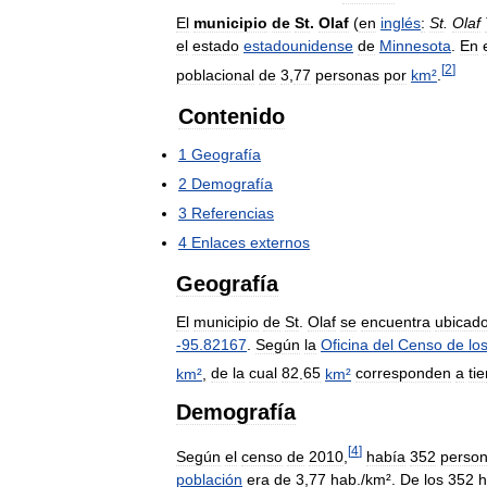
El
municipio
de
St
.
Olaf
(
en
inglés
:
St
.
Olaf
el
estado
estadounidense
de
Minnesota
.
En
[
2
]
poblacional
de
3
,
77
personas
por
km
²
.
Contenido
1
Geografía
2
Demografía
3
Referencias
4
Enlaces
externos
Geografía
El
municipio
de
St
.
Olaf
se
encuentra
ubicad
-
95
.
82167
.
Según
la
Oficina
del
Censo
de
lo
km
²
,
de
la
cual
82
.
65
km
²
corresponden
a
tie
Demografía
[
4
]
Según
el
censo
de
2010
,
había
352
perso
población
era
de
3
,
77
hab
./
km
².
De
los
352
h