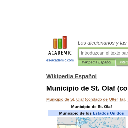
Los diccionarios y la
es-academic.com
Wikipedia Español
inter
Wikipedia Español
Municipio de St. Olaf (c
Municipio
de
St
.
Olaf
(
condado
de
Otter
Tail
,
Municipio
de
St
.
Olaf
Municipio
de
los
Estados
Unidos