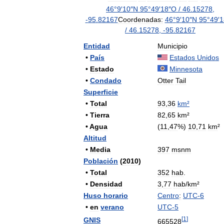
46
°
9
′
10
″
N
95
°
49
′
18
″
O
/
46
.
15278
,
-
95
.
82167
Coordenadas:
46
°
9
′
10
″
N
95
°
49
′
1
/
46
.
15278
,
-
95
.
82167
Entidad
Municipio
•
País
Estados
Unidos
•
Estado
Minnesota
•
Condado
Otter
Tail
Superficie
•
Total
93
,
36
km
²
•
Tierra
82
,
65
km
²
•
Agua
(
11
,
47
%)
10
,
71
km
²
Altitud
•
Media
397
msnm
Población
(
2010
)
•
Total
352
hab
.
•
Densidad
3
,
77
hab
/
km
²
Huso
horario
Centro
:
UTC
-
6
•
en
verano
UTC
-
5
[
1
]
GNIS
665528