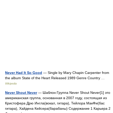
Never Had It So Good
— Single by Mary Chapin Carpenter from
the album State of the Heart Released 1989 Genre Country …
Wikipedia
Never Shout Never
— Шаблон:Группа Never Shout Never[1] это
американская группа, основанная в 2007 году, состоящая из
Кристофера Дрю Ингла(вокал, гитара), Тейлора МакФи(бас
гитара), Хайдена Кейсера(барабаны) Содержание 1 Карьера 2