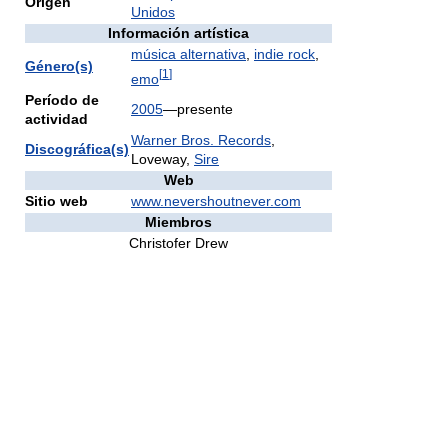
Origen
Unidos
Información artística
música alternativa
,
indie rock
,
Género(s)
[
1
]
emo
Período de
2005
—presente
actividad
Warner Bros. Records
,
Discográfica(s)
Loveway,
Sire
Web
Sitio web
www.nevershoutnever.com
Miembros
Christofer Drew