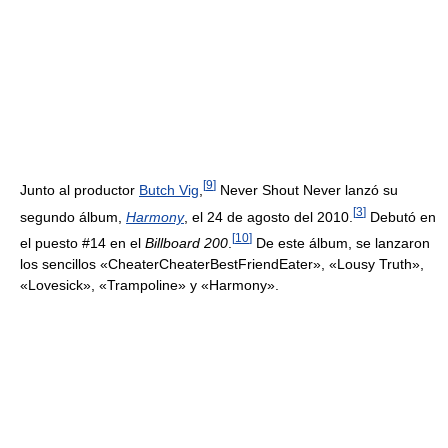
[
9
]
Junto al productor
Butch Vig
,
Never Shout Never lanzó su
[
3
]
segundo álbum,
Harmony
, el 24 de agosto del 2010.
Debutó en
[
10
]
el puesto #14 en el
Billboard 200
.
De este álbum, se lanzaron
los sencillos «CheaterCheaterBestFriendEater», «Lousy Truth»,
«Lovesick», «Trampoline» y «Harmony».