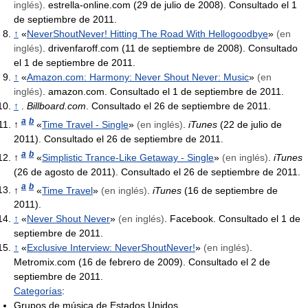
inglés)
. estrella-online.com (29 de julio de 2008). Consultado el 1
de septiembre de 2011.
↑
«
NeverShoutNever! Hitting The Road With Hellogoodbye
»
(en
inglés)
. drivenfaroff.com (11 de septiembre de 2008). Consultado
el 1 de septiembre de 2011.
↑
«
Amazon.com: Harmony: Never Shout Never: Music
»
(en
inglés)
. amazon.com. Consultado el 1 de septiembre de 2011.
↑
.
Billboard.com
. Consultado el 26 de septiembre de 2011.
a
b
↑
«
Time Travel - Single
»
(en inglés)
.
iTunes
(22 de julio de
2011). Consultado el 26 de septiembre de 2011.
a
b
↑
«
Simplistic Trance-Like Getaway - Single
»
(en inglés)
.
iTunes
(26 de agosto de 2011). Consultado el 26 de septiembre de 2011.
a
b
↑
«
Time Travel
»
(en inglés)
.
iTunes
(16 de septiembre de
2011).
↑
«
Never Shout Never
»
(en inglés)
. Facebook. Consultado el 1 de
septiembre de 2011.
↑
«
Exclusive Interview: NeverShoutNever!
»
(en inglés)
.
Metromix.com (16 de febrero de 2009). Consultado el 2 de
septiembre de 2011.
Categorías
:
Grupos de música de Estados Unidos