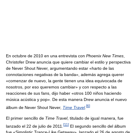
En octubre de 2010 en una entrevista con
Phoenix New Times
,
Christofer Drew anuncia que quiere cambiar el estilo y perspectiva
de Never Shout Never, argumentando estar «harto de las
connotaciones negativas de la banda», además agrega querer
«comenzar de nuevo, la gente tienen una idea equivocada de
nosotros, por eso queremos cambiar» y con respecto a las
reacciones de sus fans, dijo haber «otros 100 niños haciendo
música acústica y pop». De esta manera Drew anuncia el nuevo
[
6
]
álbum de Never Shout Never,
Time Travel
.
El primer sencillo de
Time Travel
, titulado de igual manera, fue
[
11
]
lanzado el 22 de julio de 2011.
El segundo sencillo del álbum
fue «Simplistic Trance-Like Getaway», lanzado el 26 de agosto de