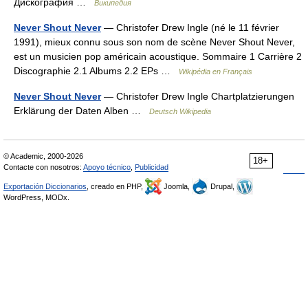
Дискография …
Википедия
Never Shout Never
— Christofer Drew Ingle (né le 11 février
1991), mieux connu sous son nom de scène Never Shout Never,
est un musicien pop américain acoustique. Sommaire 1 Carrière 2
Discographie 2.1 Albums 2.2 EPs …
Wikipédia en Français
Never Shout Never
— Christofer Drew Ingle Chartplatzierungen
Erklärung der Daten Alben …
Deutsch Wikipedia
© Academic, 2000-2026
18+
Contacte con nosotros:
Apoyo técnico
,
Publicidad
Exportación Diccionarios
, creado en PHP,
Joomla,
Drupal,
WordPress, MODx.