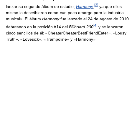
[
3
]
lanzar su segundo álbum de estudio,
Harmony
,
ya que ellos
mismo lo describieron como «un poco amargo para la industria
musical». El álbum
Harmony
fue lanzado el 24 de agosto de 2010
[
4
]
debutando en la posición #14 del
Billboard 200
y se lanzaron
cinco sencillos de él: «CheaterCheaterBestFriendEater», «Lousy
Truth», «Lovesick», «Trampoline» y «Harmony».