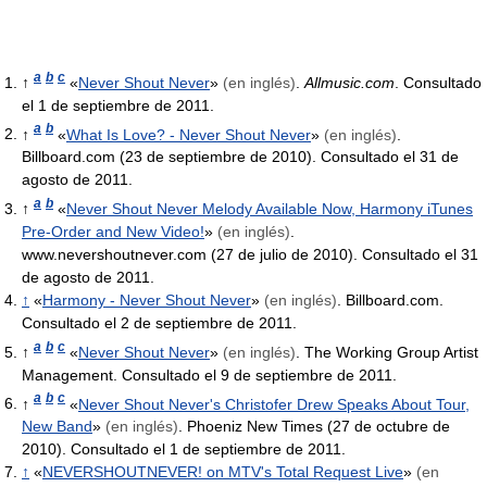
a
b
c
↑
«
Never Shout Never
»
(en inglés)
.
Allmusic.com
. Consultado
el 1 de septiembre de 2011.
a
b
↑
«
What Is Love? - Never Shout Never
»
(en inglés)
.
Billboard.com (23 de septiembre de 2010). Consultado el 31 de
agosto de 2011.
a
b
↑
«
Never Shout Never Melody Available Now, Harmony iTunes
Pre-Order and New Video!
»
(en inglés)
.
www.nevershoutnever.com (27 de julio de 2010). Consultado el 31
de agosto de 2011.
↑
«
Harmony - Never Shout Never
»
(en inglés)
. Billboard.com.
Consultado el 2 de septiembre de 2011.
a
b
c
↑
«
Never Shout Never
»
(en inglés)
. The Working Group Artist
Management. Consultado el 9 de septiembre de 2011.
a
b
c
↑
«
Never Shout Never's Christofer Drew Speaks About Tour,
New Band
»
(en inglés)
. Phoeniz New Times (27 de octubre de
2010). Consultado el 1 de septiembre de 2011.
↑
«
NEVERSHOUTNEVER! on MTV's Total Request Live
»
(en