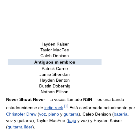
Hayden Kaiser
Taylor MacFee
Caleb Denison
Antiguos miembros
Patrick Carrie
Jamie Sheridan
Hayden Benton
Dustin Dobernig
Nathan Ellison
Never Shout Never
—a veces llamado
NSN
— es una banda
[
1
]
estadounidense de
indie rock
.
Está conformada actualmente por
Christofer Drew
(
voz
,
piano
y
guitarra
), Caleb Denison (
batería
,
voz y guitarra), Taylor MacFee (
bajo
y voz) y Hayden Kaiser
(
guitarra líder
).