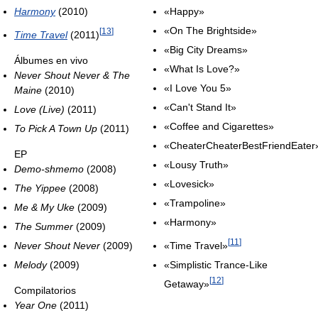
Harmony
(2010)
«Happy»
«On The Brightside»
[
13
]
Time Travel
(2011)
«Big City Dreams»
Álbumes en vivo
«What Is Love?»
Never Shout Never & The
«I Love You 5»
Maine
(2010)
«Can't Stand It»
Love (Live)
(2011)
«Coffee and Cigarettes»
To Pick A Town Up
(2011)
«CheaterCheaterBestFriendEater
EP
«Lousy Truth»
Demo-shmemo
(2008)
«Lovesick»
The Yippee
(2008)
«Trampoline»
Me & My Uke
(2009)
«Harmony»
The Summer
(2009)
[
11
]
Never Shout Never
(2009)
«Time Travel»
Melody
(2009)
«Simplistic Trance-Like
[
12
]
Getaway»
Compilatorios
Year One
(2011)