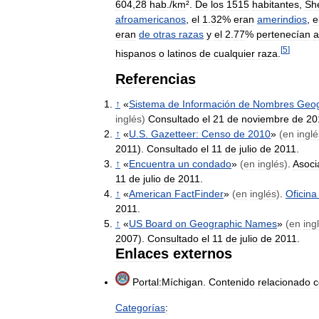
604
,
28
hab
./
km
².
De
los
1515
habitantes
,
Sh
afroamericanos
,
el
1
.
32
%
eran
amerindios
,
e
eran
de
otras
razas
y
el
2
.
77
%
pertenecían
a
[
5
]
hispanos
o
latinos
de
cualquier
raza
.
Referencias
↑
«
Sistema
de
Información
de
Nombres
Geog
inglés
)
Consultado
el
21
de
noviembre
de
20
↑
«
U
.
S
.
Gazetteer:
Censo
de
2010
»
(
en
inglé
2011
).
Consultado
el
11
de
julio
de
2011
.
↑
«
Encuentra
un
condado
»
(
en
inglés
)
.
Asoci
11
de
julio
de
2011
.
↑
«
American
FactFinder
»
(
en
inglés
)
.
Oficina
2011
.
↑
«
US
Board
on
Geographic
Names
»
(
en
ing
2007
).
Consultado
el
11
de
julio
de
2011
.
Enlaces
externos
Portal:Míchigan
.
Contenido
relacionado
c
Categorías
: