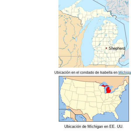
Shepherd
Ubicación
en
el
condado
de
Isabella
en
Míchig
Ubicación
de
Míchigan
en
EE
.
UU
.