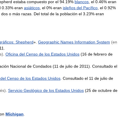
epherd
estaba
compuesto
por
el
94
.
19
%
blancos
,
el
0
.
46
%
eran
l
0
.
33
%
eran
asiáticos
,
el
0
%
eran
isleños
del
Pacífico
,
el
0
.
92
%
dos
o
más
razas
.
Del
total
de
la
población
el
3
.
23
%
eran
ráficos:
Shepherd
».
Geographic
Names
Information
System
(
en
11
.
s
)
.
Oficina
del
Censo
de
los
Estados
Unidos
(
16
de
febrero
de
ación
Nacional
de
Condados
(
11
de
julio
de
2011
).
Consultado
el
del
Censo
de
los
Estados
Unidos
.
Consultado
el
11
de
julio
de
lés
)
.
Servicio
Geológico
de
los
Estados
Unidos
(
25
de
octubre
de
on
Míchigan
.