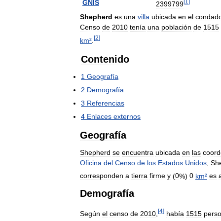
[
1
]
GNIS
2399799
Shepherd
es
una
villa
ubicada
en
el
condad
Censo
de
2010
tenía
una
población
de
1515
[
2
]
km
²
.
Contenido
1
Geografía
2
Demografía
3
Referencias
4
Enlaces
externos
Geografía
Shepherd
se
encuentra
ubicada
en
las
coor
Oficina
del
Censo
de
los
Estados
Unidos
,
Sh
corresponden
a
tierra
firme
y
(
0
%)
0
km
²
es
Demografía
[
4
]
Según
el
censo
de
2010
,
había
1515
pers