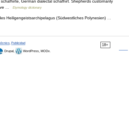
 schafhirte, German dialectal schafhirt. Shepherds customarily
prove …
Etymology dictionary
des Heiligengeistsarchipelagus (Südwestliches Polynesien) …
técnico
,
Publicidad
18+
Drupal,
WordPress, MODx.