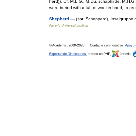
herd)). Cf. M.L.G., M.Du. schaphirde, M.H.G.
were buried with a tuft of wool in hand, to 
Shepherd
— (spr. Schepperd), Inselgruppe 
Pierer's Universal-Lexikon
© Academic, 2000-2026
Contacte con nosotros:
Apoyo 
Exportación Diccionarios
, creado en PHP,
Joomla,