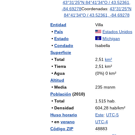
43
°
31
′
25
″
N
84
°
41
′
34
″
O
/
43
.
52361
,
-
84
.
69278
Coordenadas:
43
°
31
′
25
″
N
84
°
41
′
34
″
O
/
43
.
52361
,
-
84
.
69278
Entidad
Villa
•
País
Estados
Unidos
•
Estado
Míchigan
•
Condado
Isabella
Superficie
•
Total
2
,
51
km
²
•
Tierra
2
,
51
km
²
•
Agua
(
0
%)
0
km
²
Altitud
•
Media
235
msnm
Población
(
2010
)
•
Total
1
.
515
hab
.
•
Densidad
604
,
28
hab
/
km
²
Huso
horario
Este
:
UTC
-
5
•
en
verano
UTC
-
4
Código
ZIP
48883