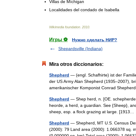
Villas
de
Míchigan
Localidades
del
condado
de
Isabella
Wikimedia
foundation
.
2010
.
Игры ⚽
Нужно сделать НИР?
Shepardsville (Indiana)
Mira otros diccionarios:
Shepherd
— (engl. Schafhirte) ist der Fami
der US Army Alan Shepherd (1935–2007), bri
amerikanischer Komponist Conrad Shephe
Shepherd
— Shep herd, n. [OE. schepherde, 
heorde, a herd, a guardian. See {Sheep}, and
sheep, esp. a flock grazing at large. [191
Shepherd
— Shepherd, MT U.S. Census Desi
(2000): 79 Land area (2000): 1.066378 sq. m
(0.000000 sq. km) Total area (2000): 1.0