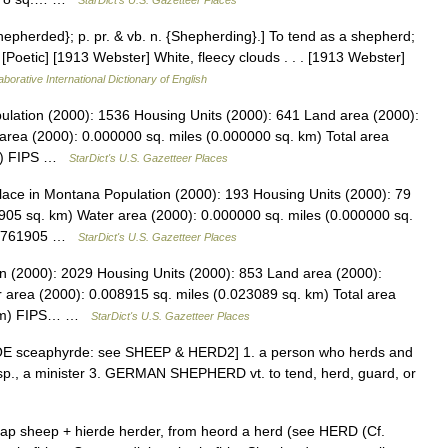
Shepherded}; p. pr. & vb. n. {Shepherding}.] To tend as a shepherd;
 [Poetic] [1913 Webster] White, fleecy clouds . . . [1913 Webster]
aborative International Dictionary of English
pulation (2000): 1536 Housing Units (2000): 641 Land area (2000):
area (2000): 0.000000 sq. miles (0.000000 sq. km) Total area
km) FIPS …
StarDict's U.S. Gazetteer Places
ce in Montana Population (2000): 193 Housing Units (2000): 79
905 sq. km) Water area (2000): 0.000000 sq. miles (0.000000 sq.
 (2.761905 …
StarDict's U.S. Gazetteer Places
on (2000): 2029 Housing Units (2000): 853 Land area (2000):
 area (2000): 0.008915 sq. miles (0.023089 sq. km) Total area
. km) FIPS… …
StarDict's U.S. Gazetteer Places
 OE sceaphyrde: see SHEEP & HERD2] 1. a person who herds and
esp., a minister 3. GERMAN SHEPHERD vt. to tend, herd, guard, or
ap sheep + hierde herder, from heord a herd (see HERD (Cf.