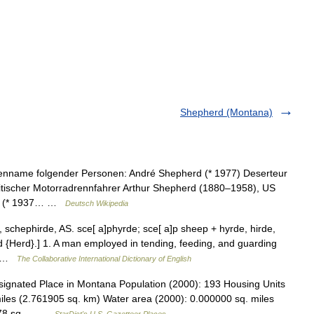
Shepherd (Montana)
lienname folgender Personen: André Shepherd (* 1977) Deserteur
tischer Motorradrennfahrer Arthur Shepherd (1880–1958), US
rd (* 1937… …
Deutsch Wikipedia
schephirde, AS. sce[ a]phyrde; sce[ a]p sheep + hyrde, hirde,
 {Herd}.] 1. A man employed in tending, feeding, and guarding
3… …
The Collaborative International Dictionary of English
gnated Place in Montana Population (2000): 193 Housing Units
iles (2.761905 sq. km) Water area (2000): 0.000000 sq. miles
66378 sq.… …
StarDict's U.S. Gazetteer Places