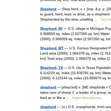
Shepherd
— Shep herd, v. t. [imp. & p. p. {
to guard, herd, lead, or drive, as a shepherd.
Shepherded by the slow, unwilling …
The Coll
Shepherd, MI
— U.S. village in Michigan Po
0.968059 sq. miles (2.507260 sq. km) Water 
(2000): 0.968059 sq. miles (2.507260 sq. 
Shepherd, MT
— U.S. Census Designated Pla
Land area (2000): 1.066378 sq. miles (2.761
km) Total area (2000): 1.066378 sq. miles
Shepherd, TX
— U.S. city in Texas Populati
6.114229 sq. miles (15.835781 sq. km) Water
(2000): 6.123144 sq. miles (15.858870 sq
shepherd
— [shep′ərd] n. [ME shephirde <
takes care of sheep 2. a leader of a group; 
lead as or like a …
English World dictionary
shepherd
— (n.) O.E. sceaphierde, from sce