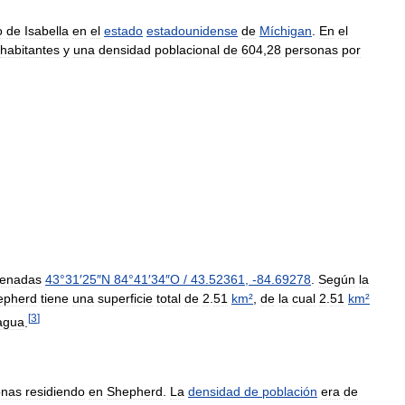
o
de
Isabella
en
el
estado
estadounidense
de
Míchigan
.
En
el
habitantes
y
una
densidad
poblacional
de
604
,
28
personas
por
denadas
43
°
31
′
25
″
N
84
°
41
′
34
″
O
/
43
.
52361
,
-
84
.
69278
.
Según
la
epherd
tiene
una
superficie
total
de
2
.
51
km
²
,
de
la
cual
2
.
51
km
²
[
3
]
agua
.
onas
residiendo
en
Shepherd
.
La
densidad
de
población
era
de