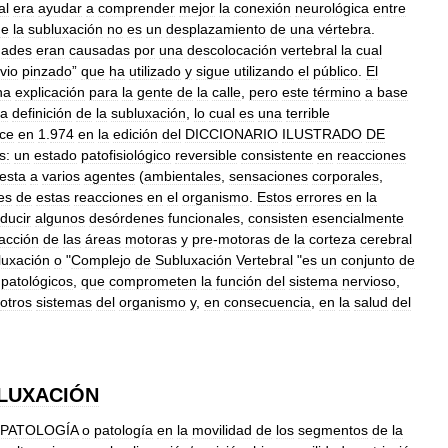
al
era
ayudar
a
comprender
mejor
la
conexión
neurológica
entre
ue
la
subluxación
no
es
un
desplazamiento
de
una
vértebra
.
dades
eran
causadas
por
una
descolocación
vertebral
la
cual
vio
pinzado
”
que
ha
utilizado
y
sigue
utilizando
el
público
.
El
na
explicación
para
la
gente
de
la
calle
,
pero
este
término
a
base
a
definición
de
la
subluxación
,
lo
cual
es
una
terrible
ce
en
1
.
974
en
la
edición
del
DICCIONARIO
ILUSTRADO
DE
s:
un
estado
patofisiológico
reversible
consistente
en
reacciones
esta
a
varios
agentes
(
ambientales
,
sensaciones
corporales
,
es
de
estas
reacciones
en
el
organismo
.
Estos
errores
en
la
ducir
algunos
desórdenes
funcionales
,
consisten
esencialmente
acción
de
las
áreas
motoras
y
pre
-
motoras
de
la
corteza
cerebral
luxación
o
"
Complejo
de
Subluxación
Vertebral
"
es
un
conjunto
de
patológicos
,
que
comprometen
la
función
del
sistema
nervioso
,
otros
sistemas
del
organismo
y
,
en
consecuencia
,
en
la
salud
del
LUXACIÓN
OPATOLOGÍA
o
patología
en
la
movilidad
de
los
segmentos
de
la