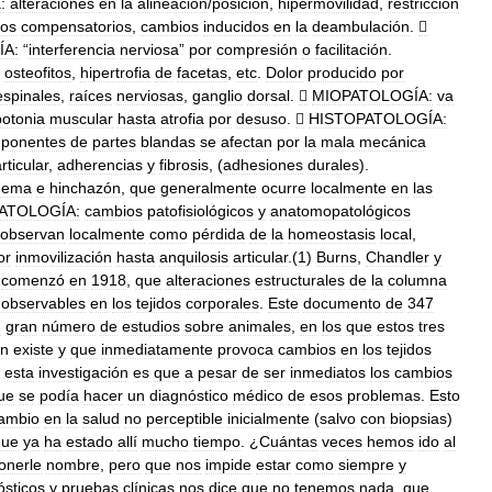
:
alteraciones
en
la
alineación
/
posición
,
hipermovilidad
,
restricción
os
compensatorios
,
cambios
inducidos
en
la
deambulación
.

A:
“
interferencia
nerviosa
”
por
compresión
o
facilitación
.
,
osteofitos
,
hipertrofia
de
facetas
,
etc
.
Dolor
producido
por
espinales
,
raíces
nerviosas
,
ganglio
dorsal
.

MIOPATOLOGÍA:
va
potonia
muscular
hasta
atrofia
por
desuso
.

HISTOPATOLOGÍA:
ponentes
de
partes
blandas
se
afectan
por
la
mala
mecánica
rticular
,
adherencias
y
fibrosis
, (
adhesiones
durales
).
dema
e
hinchazón
,
que
generalmente
ocurre
localmente
en
las
ATOLOGÍA:
cambios
patofisiológicos
y
anatomopatológicos
observan
localmente
como
pérdida
de
la
homeostasis
local
,
or
inmovilización
hasta
anquilosis
articular
.(
1
)
Burns
,
Chandler
y
comenzó
en
1918
,
que
alteraciones
estructurales
de
la
columna
observables
en
los
tejidos
corporales
.
Este
documento
de
347
n
gran
número
de
estudios
sobre
animales
,
en
los
que
estos
tres
ón
existe
y
que
inmediatamente
provoca
cambios
en
los
tejidos
esta
investigación
es
que
a
pesar
de
ser
inmediatos
los
cambios
ue
se
podía
hacer
un
diagnóstico
médico
de
esos
problemas
.
Esto
ambio
en
la
salud
no
perceptible
inicialmente
(
salvo
con
biopsias
)
que
ya
ha
estado
allí
mucho
tiempo
. ¿
Cuántas
veces
hemos
ido
al
onerle
nombre
,
pero
que
nos
impide
estar
como
siempre
y
ósticos
y
pruebas
clínicas
nos
dice
que
no
tenemos
nada
,
que