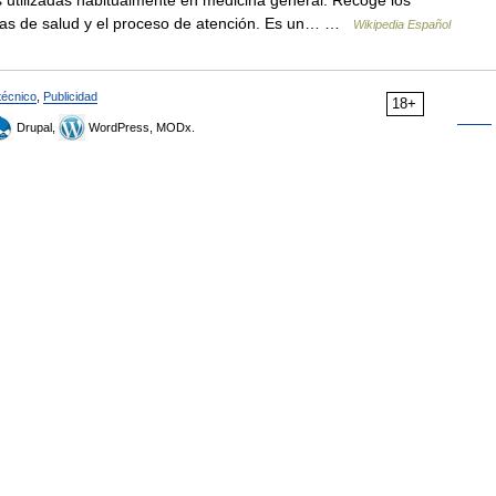
 utilizadas habitualmente en medicina general. Recoge los
emas de salud y el proceso de atención. Es un… …
Wikipedia Español
técnico
,
Publicidad
18+
Drupal,
WordPress, MODx.