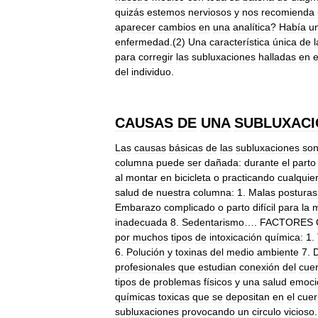
quizás
estemos
nerviosos
y
nos
recomienda
aparecer
cambios
en
una
analítica
?
Había
u
enfermedad
.(
2
)
Una
característica
única
de
l
para
corregir
las
subluxaciones
halladas
en
e
del
individuo
.
CAUSAS
DE
UNA
SUBLUXACI
Las
causas
básicas
de
las
subluxaciones
son
columna
puede
ser
dañada:
durante
el
parto
al
montar
en
bicicleta
o
practicando
cualquie
salud
de
nuestra
columna:
1
.
Malas
posturas
Embarazo
complicado
o
parto
difícil
para
la
inadecuada
8
.
Sedentarismo
….
FACTORES
por
muchos
tipos
de
intoxicación
química:
1
.
6
.
Polución
y
toxinas
del
medio
ambiente
7
.
D
profesionales
que
estudian
conexión
del
cue
tipos
de
problemas
físicos
y
una
salud
emoci
químicas
toxicas
que
se
depositan
en
el
cue
subluxaciones
provocando
un
circulo
vicioso