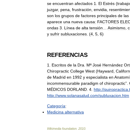
se
encuentran
afectados
1
.
El
Estrés
(
trabajo
juzgar
,
pena
,
frustración
,
envidia
,
resentimie
son
los
grupos
de
factores
principales
de
las
aparece
una
nueva
causa:
FACTORES
ELE
ondas
3
.
Línea
de
alta
tensión
…
Asimismo
,
c
y
sufrir
subluxaciones
. (
4
,
5
,
6
)
REFERENCIAS
1
.
Escritos
de
la
Dra
.
Mª
José
Hernández
Ort
Chiropractic
College
West
(
Hayward
,
Californ
de
Madrid
en
1992
y
especialista
en
Anatomí
incommensurable
paradigm
of
chiropractic
”.
MÉDICOS
DORLAND
.
4
.
http:
//
quiropractica
.
http:
//
www
.
solanasalud
.
com
/
subluxacion
.
htm
Categoría
:
Medicina
alternativa
Wikimedia
foundation
.
2010
.