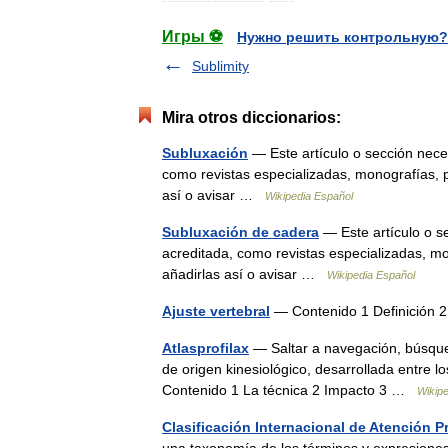
Игры ⚽
Нужно решить контрольную?
Sublimity
Mira otros diccionarios:
Subluxación
— Este artículo o sección nece
como revistas especializadas, monografías, p
así o avisar …
Wikipedia Español
Subluxación de cadera
— Este artículo o s
acreditada, como revistas especializadas, mo
añadirlas así o avisar …
Wikipedia Español
Ajuste vertebral
— Contenido 1 Definición 
Atlasprofilax
— Saltar a navegación, búsqued
de origen kinesiológico, desarrollada entre 
Contenido 1 La técnica 2 Impacto 3 …
Wikip
Clasificación Internacional de Atención P