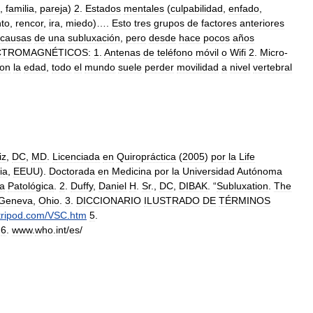
,
familia
,
pareja
)
2
.
Estados
mentales
(
culpabilidad
,
enfado
,
nto
,
rencor
,
ira
,
miedo
)….
Esto
tres
grupos
de
factores
anteriores
causas
de
una
subluxación
,
pero
desde
hace
pocos
años
CTROMAGNÉTICOS:
1
.
Antenas
de
teléfono
móvil
o
Wifi
2
.
Micro
-
on
la
edad
,
todo
el
mundo
suele
perder
movilidad
a
nivel
vertebral
iz
,
DC
,
MD
.
Licenciada
en
Quiropráctica
(
2005
)
por
la
Life
ia
,
EEUU
).
Doctorada
en
Medicina
por
la
Universidad
Autónoma
a
Patológica
.
2
.
Duffy
,
Daniel
H
.
Sr
.,
DC
,
DIBAK
. “
Subluxation
.
The
Geneva
,
Ohio
.
3
.
DICCIONARIO
ILUSTRADO
DE
TÉRMINOS
tripod
.
com
/
VSC
.
htm
5
.
6
.
www
.
who
.
int
/
es
/