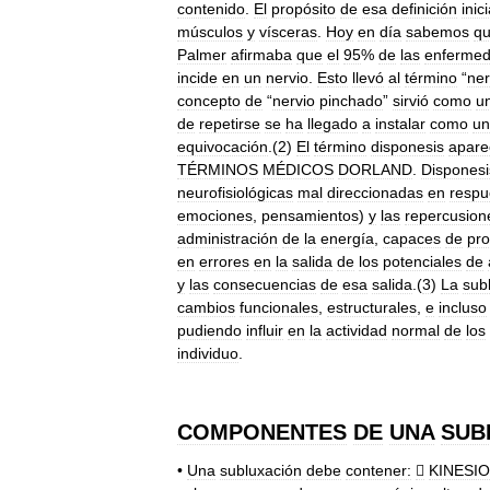
contenido
.
El
propósito
de
esa
definición
inici
músculos
y
vísceras
.
Hoy
en
día
sabemos
q
Palmer
afirmaba
que
el
95
%
de
las
enferme
incide
en
un
nervio
.
Esto
llevó
al
término
“
ner
concepto
de
“
nervio
pinchado
”
sirvió
como
u
de
repetirse
se
ha
llegado
a
instalar
como
un
equivocación
.(
2
)
El
término
disponesis
apare
TÉRMINOS
MÉDICOS
DORLAND
.
Disponesi
neurofisiológicas
mal
direccionadas
en
respu
emociones
,
pensamientos
)
y
las
repercusion
administración
de
la
energía
,
capaces
de
pro
en
errores
en
la
salida
de
los
potenciales
de
y
las
consecuencias
de
esa
salida
.(
3
)
La
sub
cambios
funcionales
,
estructurales
,
e
incluso
pudiendo
influir
en
la
actividad
normal
de
los
individuo
.
COMPONENTES
DE
UNA
SUB
•
Una
subluxación
debe
contener:

KINESI