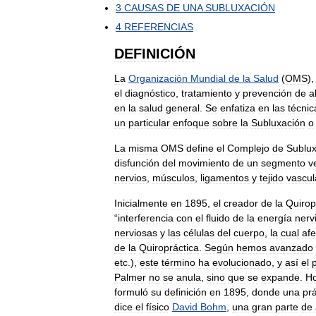
3
CAUSAS
DE
UNA
SUBLUXACIÓN
4
REFERENCIAS
DEFINICIÓN
La
Organización
Mundial
de
la
Salud
(
OMS
)
el
diagnóstico
,
tratamiento
y
prevención
de
a
en
la
salud
general
.
Se
enfatiza
en
las
técnic
un
particular
enfoque
sobre
la
Subluxación
o
La
misma
OMS
define
el
Complejo
de
Sublux
disfunción
del
movimiento
de
un
segmento
v
nervios
,
músculos
,
ligamentos
y
tejido
vascul
Inicialmente
en
1895
,
el
creador
de
la
Quirop
“
interferencia
con
el
fluido
de
la
energía
nerv
nerviosas
y
las
células
del
cuerpo
,
la
cual
afe
de
la
Quiropráctica
.
Según
hemos
avanzado
etc
.),
este
término
ha
evolucionado
,
y
así
el
Palmer
no
se
anula
,
sino
que
se
expande
.
H
formuló
su
definición
en
1895
,
donde
una
prá
dice
el
físico
David
Bohm
,
una
gran
parte
de