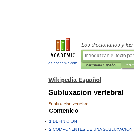
Los diccionarios y la
es-academic.com
Wikipedia Español
inter
Wikipedia Español
Subluxacion vertebral
Subluxacion
vertebral
Contenido
1
DEFINICIÓN
2
COMPONENTES
DE
UNA
SUBLUXACIÓN