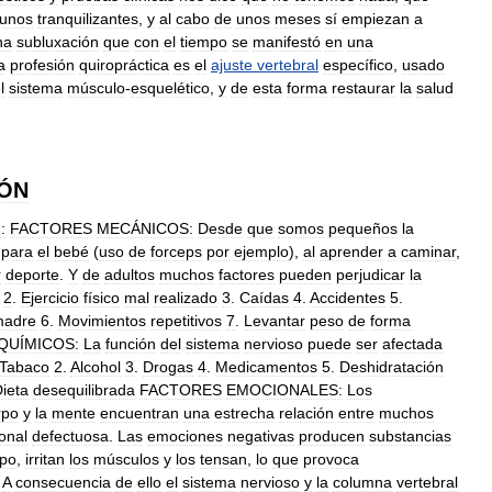
unos
tranquilizantes
,
y
al
cabo
de
unos
meses
sí
empiezan
a
na
subluxación
que
con
el
tiempo
se
manifestó
en
una
a
profesión
quiropráctica
es
el
ajuste
vertebral
específico
,
usado
l
sistema
músculo
-
esquelético
,
y
de
esta
forma
restaurar
la
salud
ÓN
:
FACTORES
MECÁNICOS:
Desde
que
somos
pequeños
la
para
el
bebé
(
uso
de
forceps
por
ejemplo
),
al
aprender
a
caminar
,
r
deporte
.
Y
de
adultos
muchos
factores
pueden
perjudicar
la
2
.
Ejercicio
físico
mal
realizado
3
.
Caídas
4
.
Accidentes
5
.
madre
6
.
Movimientos
repetitivos
7
.
Levantar
peso
de
forma
QUÍMICOS:
La
función
del
sistema
nervioso
puede
ser
afectada
Tabaco
2
.
Alcohol
3
.
Drogas
4
.
Medicamentos
5
.
Deshidratación
ieta
desequilibrada
FACTORES
EMOCIONALES:
Los
rpo
y
la
mente
encuentran
una
estrecha
relación
entre
muchos
onal
defectuosa
.
Las
emociones
negativas
producen
substancias
rpo
,
irritan
los
músculos
y
los
tensan
,
lo
que
provoca
.
A
consecuencia
de
ello
el
sistema
nervioso
y
la
columna
vertebral