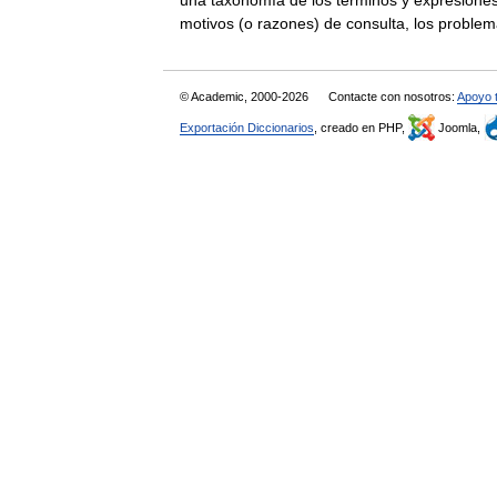
una taxonomía de los términos y expresiones
motivos (o razones) de consulta, los probl
© Academic, 2000-2026
Contacte con nosotros:
Apoyo 
Exportación Diccionarios
, creado en PHP,
Joomla,