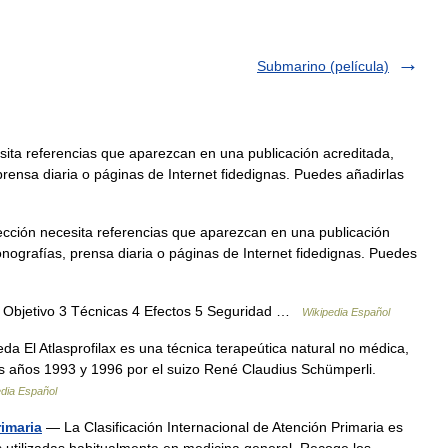
Submarino (película)
sita referencias que aparezcan en una publicación acreditada,
rensa diaria o páginas de Internet fidedignas. Puedes añadirlas
ección necesita referencias que aparezcan en una publicación
nografías, prensa diaria o páginas de Internet fidedignas. Puedes
2 Objetivo 3 Técnicas 4 Efectos 5 Seguridad …
Wikipedia Español
a El Atlasprofilax es una técnica terapeútica natural no médica,
los años 1993 y 1996 por el suizo René Claudius Schümperli.
edia Español
rimaria
— La Clasificación Internacional de Atención Primaria es