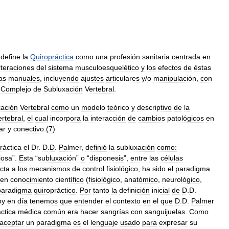
,
define
la
Quiropráctica
como
una
profesión
sanitaria
centrada
en
lteraciones
del
sistema
musculoesquelético
y
los
efectos
de
éstas
as
manuales
,
incluyendo
ajustes
articulares
y
/
o
manipulación
,
con
Complejo
de
Subluxación
Vertebral
.
ación
Vertebral
como
un
modelo
teórico
y
descriptivo
de
la
ertebral
,
el
cual
incorpora
la
interacción
de
cambios
patológicos
en
ar
y
conectivo
.(
7
)
ráctica
el
Dr
.
D
.
D
.
Palmer
,
definió
la
subluxación
como:
iosa
”.
Esta
“
subluxación
”
o
“
disponesis
”,
entre
las
células
cta
a
los
mecanismos
de
control
fisiológico
,
ha
sido
el
paradigma
en
conocimiento
científico
(
fisiológico
,
anatómico
,
neurológico
,
paradigma
quiropráctico
.
Por
tanto
la
definición
inicial
de
D
.
D
.
oy
en
día
tenemos
que
entender
el
contexto
en
el
que
D
.
D
.
Palmer
ctica
médica
común
era
hacer
sangrías
con
sanguijuelas
.
Como
aceptar
un
paradigma
es
el
lenguaje
usado
para
expresar
su