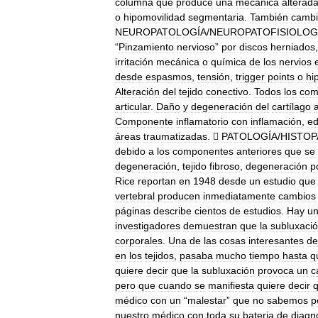
columna
que
produce
una
mecánica
alterada
o
hipomovilidad
segmentaria
.
También
cambi
NEUROPATOLOGÍA
/
NEUROPATOFISIOLOGÍ
“
Pinzamiento
nervioso
”
por
discos
herniados
irritación
mecánica
o
química
de
los
nervios
desde
espasmos
,
tensión
,
trigger
points
o
hi
Alteración
del
tejido
conectivo
.
Todos
los
com
articular
.
Daño
y
degeneración
del
cartílago
a
Componente
inflamatorio
con
inflamación
,
e
áreas
traumatizadas
.

PATOLOGÍA
/
HISTOP
debido
a
los
componentes
anteriores
que
se
degeneración
,
tejido
fibroso
,
degeneración
p
Rice
reportan
en
1948
desde
un
estudio
que
vertebral
producen
inmediatamente
cambios
páginas
describe
cientos
de
estudios
.
Hay
u
investigadores
demuestran
que
la
subluxaci
corporales
.
Una
de
las
cosas
interesantes
de
en
los
tejidos
,
pasaba
mucho
tiempo
hasta
q
quiere
decir
que
la
subluxación
provoca
un
c
pero
que
cuando
se
manifiesta
quiere
decir
médico
con
un
“
malestar
”
que
no
sabemos
p
nuestro
médico
con
toda
su
bateria
de
diagn