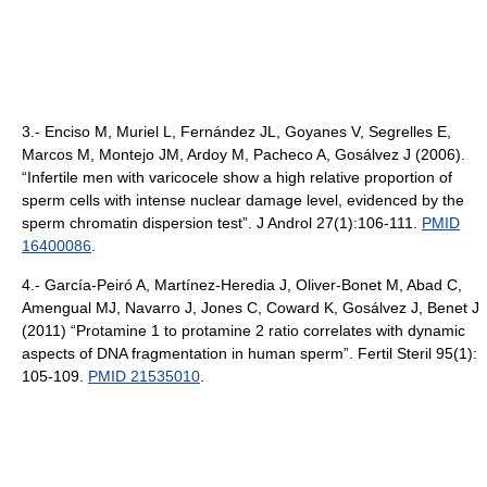
3.- Enciso M, Muriel L, Fernández JL, Goyanes V, Segrelles E,
Marcos M, Montejo JM, Ardoy M, Pacheco A, Gosálvez J (2006).
“Infertile men with varicocele show a high relative proportion of
sperm cells with intense nuclear damage level, evidenced by the
sperm chromatin dispersion test”. J Androl 27(1):106-111.
PMID
16400086
.
4.- García-Peiró A, Martínez-Heredia J, Oliver-Bonet M, Abad C,
Amengual MJ, Navarro J, Jones C, Coward K, Gosálvez J, Benet J
(2011) “Protamine 1 to protamine 2 ratio correlates with dynamic
aspects of DNA fragmentation in human sperm”. Fertil Steril 95(1):
105-109.
PMID 21535010
.