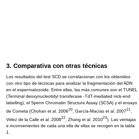
3. Comparativa con otras técnicas
Los resultados del test SCD se correlacionan con los obtenidos
con otro tipo de técnicas para analizar la fragmentación del ADN
en el espermatozoide. Entre ellas, las más comunes son el TUNEL
(Terminal deoxynucleotidyl transferase -TdT-mediated nick-end
labelling), el Sperm Chromatin Structure Assay (SCSA) y el ensayo
2
0
2
1
de Cometa (Chohan et al. 2006
, García-Macías et al. 2007
,
2
2
2
3
Vélez de la Calle et al. 2008
, Zhang et al. 2010
). Las ventajas
e inconvenientes de cada una ella de ellas se recogen en la tabla
1.