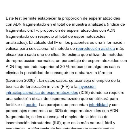
Este test permite establecer la proporción de espermatozoides
con ADN fragmentado en el total de muestra analizada (índice de
fragmentación; IF: proporción de espermatozoides con ADN
fragmentado con respecto al total de espermatozoides
analizados). El cálculo del IF en los pacientes es una información
valiosa para seleccionar el método de
reproducción asistida
más
eficaz para cada uno de ellos. Se estima que utilizando métodos
de reproducción normales, un porcentaje de espermatozoides con
ADN fragmentado superior al 30 % reduce o en algunos casos
elimina la posibilidad de conseguir en embarazo a término
1
(Evenson 2008)
. En estos casos, se aconseja el empleo de la
técnica de fertilización in vitro (FIV) o la
inyección
intracitoplasmática de espermatozoides
(ICSI) donde se requiere
una selección eficaz del espermatozoide que se utilizará para
fertilizar el
oocito
. Las parejas que presentan
infertilidad
y con
porcentajes menores a un 30% de espermatozoides con ADN
fragmentado, se les aconseja el empleo de la técnica de
inseminación intrauterina (IUI), que es la más natural, fácil y
económica, a diferencia de las anteriormente mencionadas.