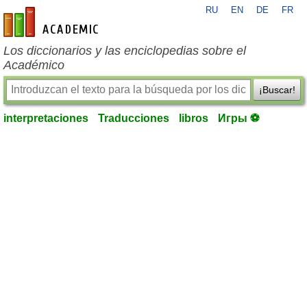
RU
EN
DE
FR
es-academic.com
Los diccionarios y las enciclopedias sobre el
Académico
¡Buscar!
interpretaciones
Traducciones
libros
Игры ⚽