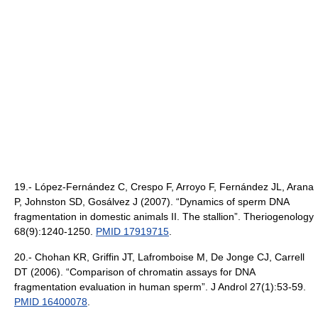
19.- López-Fernández C, Crespo F, Arroyo F, Fernández JL, Arana
P, Johnston SD, Gosálvez J (2007). “Dynamics of sperm DNA
fragmentation in domestic animals II. The stallion”. Theriogenology
68(9):1240-1250.
PMID 17919715
.
20.- Chohan KR, Griffin JT, Lafromboise M, De Jonge CJ, Carrell
DT (2006). “Comparison of chromatin assays for DNA
fragmentation evaluation in human sperm”. J Androl 27(1):53-59.
PMID 16400078
.