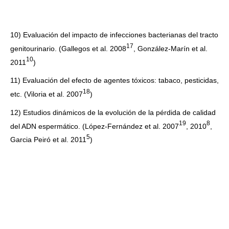
10) Evaluación del impacto de infecciones bacterianas del tracto
1
7
genitourinario. (Gallegos et al. 2008
, González-Marín et al.
1
0
2011
)
11) Evaluación del efecto de agentes tóxicos: tabaco, pesticidas,
1
8
etc. (Viloria et al. 2007
)
12) Estudios dinámicos de la evolución de la pérdida de calidad
1
9
8
del ADN espermático. (López-Fernández et al. 2007
, 2010
,
5
Garcia Peiró et al. 2011
)