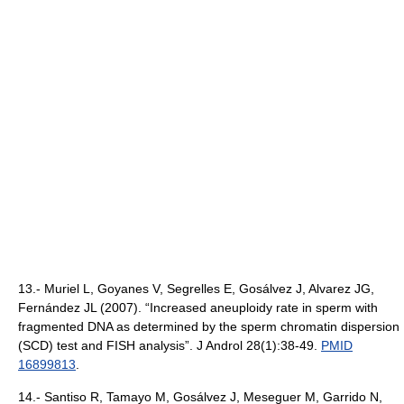
13.- Muriel L, Goyanes V, Segrelles E, Gosálvez J, Alvarez JG,
Fernández JL (2007). “Increased aneuploidy rate in sperm with
fragmented DNA as determined by the sperm chromatin dispersion
(SCD) test and FISH analysis”. J Androl 28(1):38-49.
PMID
16899813
.
14.- Santiso R, Tamayo M, Gosálvez J, Meseguer M, Garrido N,