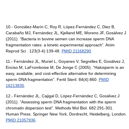
10.- González-Marín C, Roy R, López-Fernández C, Diez B,
Carabaño MJ, Fernández JL, Kjelland ME, Moreno JF, Gosálvez J
(2011). “Bacteria in bovine semen can increase sperm DNA
fragmentation rates: a kinetic experimental approach”. Anim
Reprod Sci . 123(3-4):139-48.
PMID 21168290
.
11.- Fernández JL, Muriel L, Goyanes V, Segrelles E, Gosálvez J,
Enciso M, LaFromboise M, De Jonge C (2005). “Halosperm is an
easy, available, and cost-effective alternative for determining
sperm DNA fragmentation”. Fertil Steril. 84(4):860.
PMID
16213835
.
12.- Fernández JL, Cajigal D, López-Fernández C, Gosálvez J
(2011). “Assessing sperm DNA fragmentation with the sperm
chromatin dispersion test”. Methods Mol Biol. 682:291-301.
Human Press. Springer New York, Dordrecht, Heidelberg, London.
PMID 21057936
.