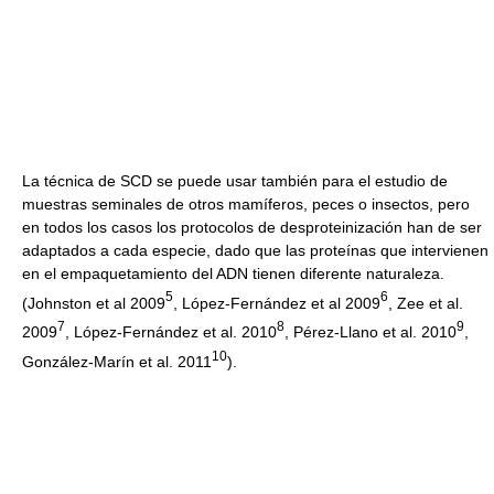
La técnica de SCD se puede usar también para el estudio de
muestras seminales de otros mamíferos, peces o insectos, pero
en todos los casos los protocolos de desproteinización han de ser
adaptados a cada especie, dado que las proteínas que intervienen
en el empaquetamiento del ADN tienen diferente naturaleza.
5
6
(Johnston et al 2009
, López-Fernández et al 2009
, Zee et al.
7
8
9
2009
, López-Fernández et al. 2010
, Pérez-Llano et al. 2010
,
1
0
González-Marín et al. 2011
).