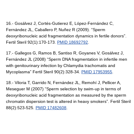
16.- Gosálvez J, Cortés-Gutierez E, López-Fernández C,
Fernández JL, Caballero P, Nuñez R (2009). “Sperm
deoxyribonucleic acid fragmentation dynamics in fertile donors”.
Fertil Steril 92(1):170-173.
PMID 18692792
.
17.- Gallegos G, Ramos B, Santiso R, Goyanes V, Gosálvez J,
Fernández JL (2008) “Sperm DNA fragmentation in infertile men
with genitourinary infection by Chlamydia trachomatis and
Mycoplasma” Fertil Steril 90(2):328-34.
PMID 17953955
.
18.- Viloria T, Garrido N, Fernández JL, Remohí J, Pellicer A,
Meseguer M (2007) “Sperm selection by swim-up in terms of
deoxyribonucleic acid fragmentation as measured by the sperm
chromatin dispersion test is altered in heavy smokers”. Fertil Steril
88(2):523-525.
PMID 17482608
.