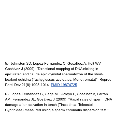
5.- Johnston SD, López-Fernández C, Gosálbez A, Holt WV,
Gosálvez J (2009). “Directional mapping of DNA nicking in
ejaculated and cauda epididymidal spermatozoa of the short-
beaked echidna (Tachyglossus aculeatus: Monotremata)”. Reprod
Fertil Dev 21(8):1008-1014.
PMID 19874725
.
6.- López-Fernández C, Gage MJ, Arroyo F, Gosálbez A, Larrán
AM, Fernández JL, Gosálvez J (2009). “Rapid rates of sperm DNA
damage after activation in tench (Tinca tinca: Teleostei,
Cyprinidae) measured using a sperm chromatin dispersion test.”