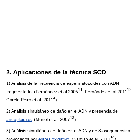
2. Aplicaciones de la técnica SCD
1) Análisis de la frecuencia de espermatozoides con ADN
1
1
1
2
fragmentado. (Fernández et al.2005
, Fernández et al.2011
,
4
García Peiró et al. 2011
)
2) Análisis simultáneo de daño en el ADN y presencia de
1
3
aneuploidías
. (Muriel et al, 2007
)
3) Análisis simultáneo de daño en el ADN y de 8-oxoguanosina,
1
4
provocados por
estrés oxidativo
. (Santiso et al. 2010
)