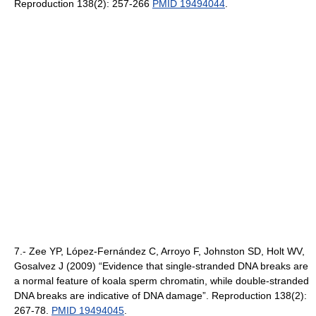
Reproduction 138(2): 257-266
PMID 19494044
.
7.- Zee YP, López-Fernández C, Arroyo F, Johnston SD, Holt WV,
Gosalvez J (2009) “Evidence that single-stranded DNA breaks are
a normal feature of koala sperm chromatin, while double-stranded
DNA breaks are indicative of DNA damage”. Reproduction 138(2):
267-78.
PMID 19494045
.