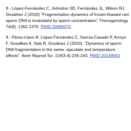
8.- López-Fernández C, Johnston SD, Fernández JL, Wilson RJ,
Gosálvez J (2010) ”Fragmentation dynamics of frozen-thawed ram
sperm DNA is modulated by sperm concentration”.Theriogenology
74(8): 1362-1370.
PMID 20688370
.
9.- Pérez-Llano B, López-Fernández C, García-Casado P, Arroyo
F, Gosalbez A, Sala R, Gosálvez J (2010). “Dynamics of sperm
DNA fragmentation in the swine: ejaculate and temperature
effects”. Anim Reprod Sci. 119(3-4):235-243.
PMID 20149563
.