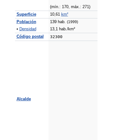
(mín.: 170, máx.: 271)
Superficie
10,61
km²
Población
139 hab.
(1999)
•
Densidad
13,1 hab./km²
Código postal
32300
Alcalde