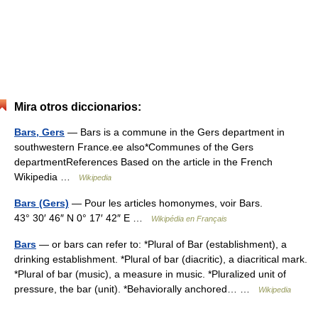
Mira otros diccionarios:
Bars, Gers
— Bars is a commune in the Gers department in
southwestern France.ee also*Communes of the Gers
departmentReferences Based on the article in the French
Wikipedia …
Wikipedia
Bars (Gers)
— Pour les articles homonymes, voir Bars.
43° 30′ 46″ N 0° 17′ 42″ E …
Wikipédia en Français
Bars
— or bars can refer to: *Plural of Bar (establishment), a
drinking establishment. *Plural of bar (diacritic), a diacritical mark.
*Plural of bar (music), a measure in music. *Pluralized unit of
pressure, the bar (unit). *Behaviorally anchored… …
Wikipedia