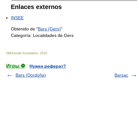
Enlaces externos
INSEE
Obtenido de "
Bars (Gers)
"
Categoría:
Localidades de Gers
Wikimedia foundation
.
2010
.
Игры ⚽
Нужен реферат?
Bars (Dordoña)
Barsac