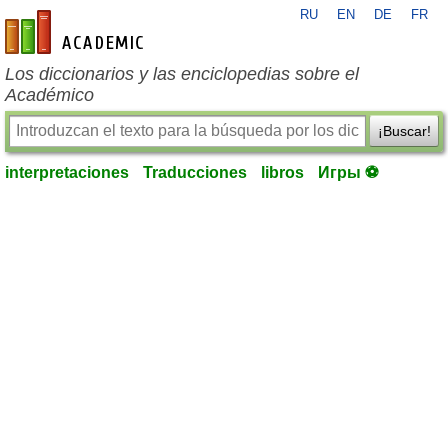
RU
EN
DE
FR
es-academic.com
Los diccionarios y las enciclopedias sobre el
Académico
¡Buscar!
interpretaciones
Traducciones
libros
Игры ⚽