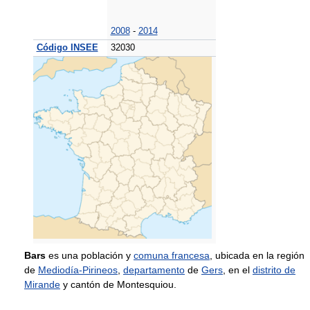
2008
-
2014
Código INSEE
32030
Bars
es una población y
comuna francesa
, ubicada en la región
de
Mediodía-Pirineos
,
departamento
de
Gers
, en el
distrito de
Mirande
y cantón de Montesquiou.