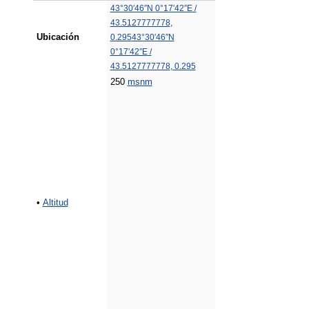
43°30′46″N
0°17′42″E
/
43.5127777778
,
Ubicación
0.295
43°30′46″N
0°17′42″E
/
43.5127777778
,
0.295
250
msnm
•
Altitud