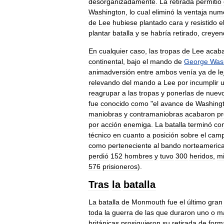
desorganizadamente
.
La
retirada
permitió
Washington
,
lo
cual
eliminó
la
ventaja
numé
de
Lee
hubiese
plantado
cara
y
resistido
e
plantar
batalla
y
se
habría
retirado
,
creyen
En
cualquier
caso
,
las
tropas
de
Lee
acab
continental
,
bajo
el
mando
de
George
Was
animadversión
entre
ambos
venía
ya
de
le
relevando
del
mando
a
Lee
por
incumplir
reagrupar
a
las
tropas
y
ponerlas
de
nuev
fue
conocido
como
"
el
avance
de
Washing
maniobras
y
contramaniobras
acabaron
p
por
acción
enemiga
.
La
batalla
terminó
co
técnico
en
cuanto
a
posición
sobre
el
cam
como
perteneciente
al
bando
norteameric
perdió
152
hombres
y
tuvo
300
heridos
,
mi
576
prisioneros
).
Tras
la
batalla
La
batalla
de
Monmouth
fue
el
último
gran
toda
la
guerra
de
las
que
duraron
uno
o
m
británicas
prosiguieron
su
retirada
de
form