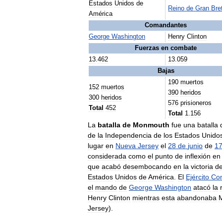
Estados
Unidos
de
Reino
de
Gran
Bre
América
Comandantes
George
Washington
Henry
Clinton
Fuerzas
en
combate
13
.
462
13
.
059
Bajas
190
muertos
152
muertos
390
heridos
300
heridos
576
prisioneros
Total
452
Total
1
.
156
La
batalla
de
Monmouth
fue
una
batalla
de
la
Independencia
de
los
Estados
Unido
lugar
en
Nueva
Jersey
el
28
de
junio
de
1
considerada
como
el
punto
de
inflexión
en
que
acabó
desembocando
en
la
victoria
d
Estados
Unidos
de
América
.
El
Ejército
Con
el
mando
de
George
Washington
atacó
la
Henry
Clinton
mientras
esta
abandonaba
Jersey
).