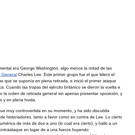
inental
era
George
Washington
,
algo
menos
la
mitad
de
las
n
General
Charles
Lee
.
Este
primer
grupo
fue
el
que
lideró
el
as
que
se
suponía
en
plena
retirada
,
e
inició
el
primer
ataque
ca
.
Cuando
las
tropas
del
ejército
británico
se
dieron
la
vuelta
e
io
la
orden
de
retirada
general
sin
apenas
presentar
oposición
,
y
s
y
en
plena
huida
.
fue
muy
controvertida
en
su
momento
,
y
ha
sido
discutida
de
historiadores
,
tanto
a
favor
como
en
contra
de
Lee
.
Lo
cierto
umérica
de
más
de
dos
a
uno
(
lo
cual
era
cierto
),
y
halló
a
un
ontraataque
en
lugar
de
a
una
fuerza
huyendo