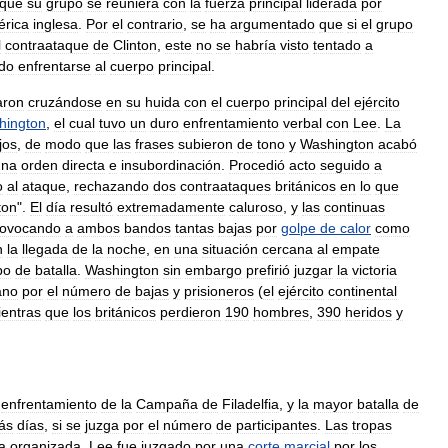
que
su
grupo
se
reuniera
con
la
fuerza
principal
liderada
por
rica
inglesa
.
Por
el
contrario
,
se
ha
argumentado
que
si
el
grupo
l
contraataque
de
Clinton
,
este
no
se
habría
visto
tentado
a
do
enfrentarse
al
cuerpo
principal
.
aron
cruzándose
en
su
huida
con
el
cuerpo
principal
del
ejército
hington
,
el
cual
tuvo
un
duro
enfrentamiento
verbal
con
Lee
.
La
jos
,
de
modo
que
las
frases
subieron
de
tono
y
Washington
acabó
una
orden
directa
e
insubordinación
.
Procedió
acto
seguido
a
o
al
ataque
,
rechazando
dos
contraataques
británicos
en
lo
que
ton
".
El
día
resultó
extremadamente
caluroso
,
y
las
continuas
rovocando
a
ambos
bandos
tantas
bajas
por
golpe
de
calor
como
n
la
llegada
de
la
noche
,
en
una
situación
cercana
al
empate
po
de
batalla
.
Washington
sin
embargo
prefirió
juzgar
la
victoria
ano
por
el
número
de
bajas
y
prisioneros
(
el
ejército
continental
entras
que
los
británicos
perdieron
190
hombres
,
390
heridos
y
enfrentamiento
de
la
Campaña
de
Filadelfia
,
y
la
mayor
batalla
de
ás
días
,
si
se
juzga
por
el
número
de
participantes
.
Las
tropas
a
organizada
.
Lee
fue
juzgado
por
una
corte
marcial
por
los