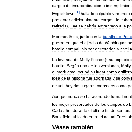
cargos
de
insubordinación
e
incumplimien
[
1
]
Englishtown
,
hallado
culpable
y
retirado
presentar
adicionalmente
cargos
de
cobar
retirada
),
Lee
se
habría
enfrentado
a
la
po
Monmouth
es
,
junto
con
la
batalla
de
Prin
guerra
en
que
el
ejército
de
Washington
s
batalla
campal
,
sin
ser
derrotados
a
nivel
t
La
leyenda
de
Molly
Pitcher
(
una
especie
batalla
.
Según
una
de
las
versiones
,
Molly
al
morir
este
,
ocupó
su
lugar
como
artillero
idea
de
la
historia
fue
adornada
y
se
convir
actual
,
hay
dos
lugares
marcados
como
po
Aunque
nunca
se
ha
acordado
formalmen
los
mejor
preservados
de
los
campos
de
b
Cada
año
,
durante
el
último
fin
de
semana
Battlefield
,
ubicado
entre
el
actual
Freehol
Véase
también