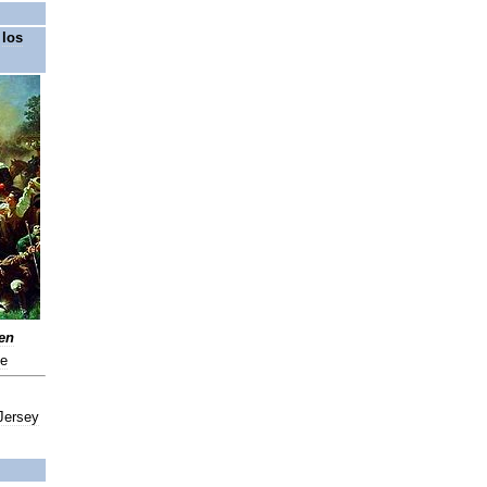
los
en
e
Jersey