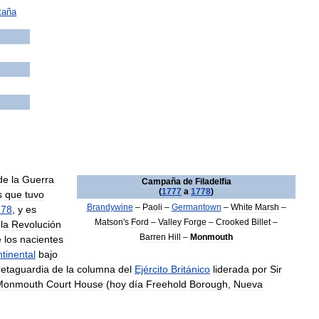
taña
de
la
Guerra
Campaña
de
Filadelfia
(
1777
a
1778
)
s
que
tuvo
Brandywine
–
Paoli
–
Germantown
–
White
Marsh
–
778
,
y
es
Matson
'
s
Ford
–
Valley
Forge
–
Crooked
Billet
–
la
Revolución
Barren
Hill
–
Monmouth
e
los
nacientes
tinental
bajo
retaguardia
de
la
columna
del
Ejército
Británico
liderada
por
Sir
Monmouth
Court
House
(
hoy
día
Freehold
Borough
,
Nueva