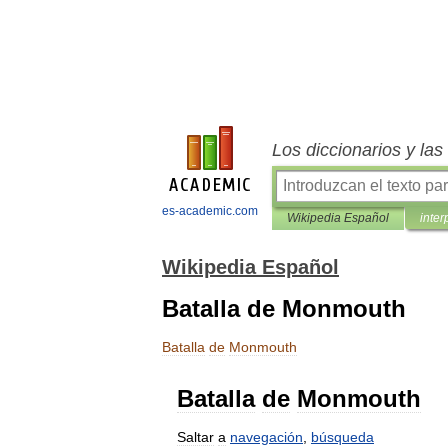
Los diccionarios y la
es-academic.com
Wikipedia Español
inter
Wikipedia Español
Batalla de Monmouth
Batalla
de
Monmouth
Batalla
de
Monmouth
Saltar
a
navegación
,
búsqueda