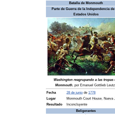
Batalla
de
Monmouth
Parte
de
Guerra
de
la
Independencia
de
Estados
Unidos
Washington
reagrupando
a
las
tropas
Monmouth
,
por
Emanuel
Gottlieb
Leutz
Fecha
28
de
junio
de
1778
Lugar
Monmouth
Court
House
,
Nueva
Resultado
Inconcluyente
Beligerantes