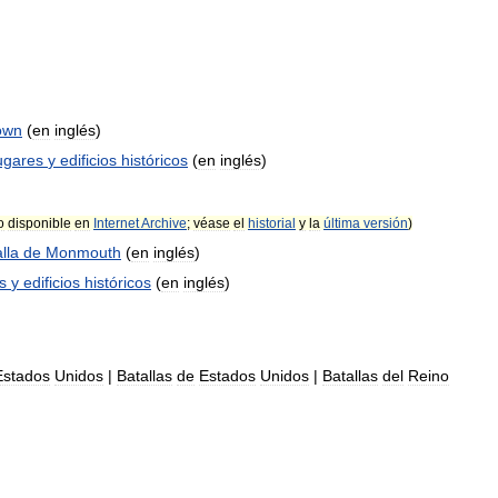
own
(
en
inglés
)
ugares
y
edificios
históricos
(
en
inglés
)
o
disponible
en
Internet
Archive
;
véase
el
historial
y
la
última
versión
)
lla
de
Monmouth
(
en
inglés
)
s
y
edificios
históricos
(
en
inglés
)
Estados
Unidos
|
Batallas
de
Estados
Unidos
|
Batallas
del
Reino