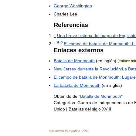
George
Washington
Charles
Lee
Referencias
↑
Una
breve
historia
del
burgo
de
Englisht
a
b
↑
El
campo
de
batalla
de
Monmouth:
L
Enlaces
externos
Batalla
de
Monmouth
(
en
inglés
)
(
enlace
rot
New
Jersey
durrante
la
Revolución:La
Bata
El
campo
de
batalla
de
Monmouth:
Lugare
La
batalla
de
Monmouth
(
en
inglés
)
Obtenido
de
"
Batalla
de
Monmouth
"
Categorías:
Guerra
de
Independencia
de
Unido
|
Batallas
del
siglo
XVIII
Wikimedia
foundation
.
2010
.