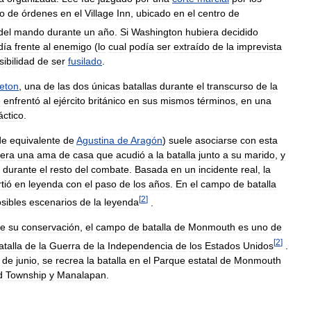
to
de
órdenes
en
el
Village
Inn
,
ubicado
en
el
centro
de
del
mando
durante
un
año
.
Si
Washington
hubiera
decidido
día
frente
al
enemigo
(
lo
cual
podía
ser
extraído
de
la
imprevista
sibilidad
de
ser
fusilado
.
ceton
,
una
de
las
dos
únicas
batallas
durante
el
transcurso
de
la
e
enfrentó
al
ejército
británico
en
sus
mismos
términos
,
en
una
áctico
.
de
equivalente
de
Agustina
de
Aragón
)
suele
asociarse
con
esta
era
una
ama
de
casa
que
acudió
a
la
batalla
junto
a
su
marido
,
y
durante
el
resto
del
combate
.
Basada
en
un
incidente
real
,
la
tió
en
leyenda
con
el
paso
de
los
años
.
En
el
campo
de
batalla
[
2
]
sibles
escenarios
de
la
leyenda
.
te
su
conservación
,
el
campo
de
batalla
de
Monmouth
es
uno
de
[
2
]
atalla
de
la
Guerra
de
la
Independencia
de
los
Estados
Unidos
.
de
junio
,
se
recrea
la
batalla
en
el
Parque
estatal
de
Monmouth
d
Township
y
Manalapan
.