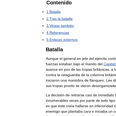
Contenido
1
Batalla
2
Tras
la
batalla
3
Véase
también
4
Referencias
5
Enlaces
externos
Batalla
Aunque
el
general
en
jefe
del
ejército
cont
fuerzas
estaban
bajo
el
mando
del
Capitá
avance
en
pos
de
las
tropas
británicas
,
a
l
contra
la
retaguardia
de
la
columna
británi
iniciaron
una
maniobra
de
flanqueo
,
Lee
d
sus
tropas
pronto
se
vieron
desorganizada
La
decisión
de
retirarse
casi
de
inmediato
innumerables
veces
por
parte
de
todo
tipo
es
que
este
creía
hallarse
en
inferioridad
n
enemigo
que
plantaba
cara
e
iniciaba
un
c