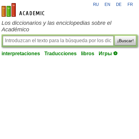
RU
EN
DE
FR
es-academic.com
Los diccionarios y las enciclopedias sobre el
Académico
¡Buscar!
interpretaciones
Traducciones
libros
Игры ⚽