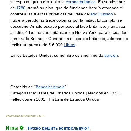
su esposa, quien era leal a la
corona británica
. En septiembre
de
1780
, tramó su plan, que de funcionar, habría otorgado el
control a las fuerzas británicas del valle del
Río Hudson
y
hubiera partido las trece colonias por la mitad. El complot se
descubrió, Arnold escapó por poco al lado británico, y una vez
allí dirigió las fuerzas británicas en Nueva York, para lo cual fue
nombrado Brigadier General en el ejército británico, además de
recibir un premio de £ 6,000
Libras
.
En los Estados Unidos, su nombre es sinónimo de
traición
.
Obtenido de "
Benedict Arnold
"
Categorías:
Militares de Estados Unidos
|
Nacidos en 1741
|
Fallecidos en 1801
|
Historia de Estados Unidos
Wikimedia foundation
.
2010
.
Игры ⚽
Нужно решить контрольную?