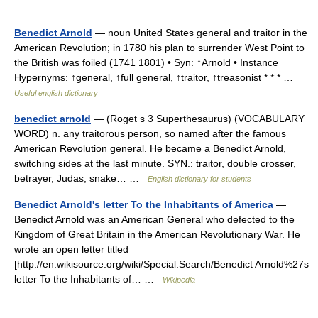
Benedict Arnold
— noun United States general and traitor in the
American Revolution; in 1780 his plan to surrender West Point to
the British was foiled (1741 1801) • Syn: ↑Arnold • Instance
Hypernyms: ↑general, ↑full general, ↑traitor, ↑treasonist * * * …
Useful english dictionary
benedict arnold
— (Roget s 3 Superthesaurus) (VOCABULARY
WORD) n. any traitorous person, so named after the famous
American Revolution general. He became a Benedict Arnold,
switching sides at the last minute. SYN.: traitor, double crosser,
betrayer, Judas, snake… …
English dictionary for students
Benedict Arnold's letter To the Inhabitants of America
—
Benedict Arnold was an American General who defected to the
Kingdom of Great Britain in the American Revolutionary War. He
wrote an open letter titled
[http://en.wikisource.org/wiki/Special:Search/Benedict Arnold%27s
letter To the Inhabitants of… …
Wikipedia