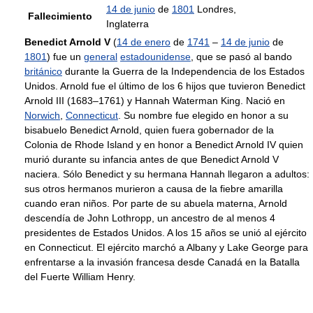
14 de junio
de
1801
Londres,
Fallecimiento
Inglaterra
Benedict Arnold V
(
14 de enero
de
1741
–
14 de junio
de
1801
) fue un
general
estadounidense
, que se pasó al bando
británico
durante la Guerra de la Independencia de los Estados
Unidos. Arnold fue el último de los 6 hijos que tuvieron Benedict
Arnold III (1683–1761) y Hannah Waterman King. Nació en
Norwich
,
Connecticut
. Su nombre fue elegido en honor a su
bisabuelo Benedict Arnold, quien fuera gobernador de la
Colonia de Rhode Island y en honor a Benedict Arnold IV quien
murió durante su infancia antes de que Benedict Arnold V
naciera. Sólo Benedict y su hermana Hannah llegaron a adultos:
sus otros hermanos murieron a causa de la fiebre amarilla
cuando eran niños. Por parte de su abuela materna, Arnold
descendía de John Lothropp, un ancestro de al menos 4
presidentes de Estados Unidos. A los 15 años se unió al ejército
en Connecticut. El ejército marchó a Albany y Lake George para
enfrentarse a la invasión francesa desde Canadá en la Batalla
del Fuerte William Henry.