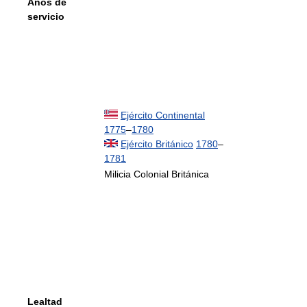
Años de
servicio
Ejército Continental
1775
–
1780
Ejército Británico
1780
–
1781
Milicia Colonial Británica
Lealtad