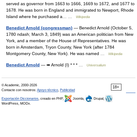
served as governor from 1663 to 1666, 1669 to 1672, and 1677 to
1678. He was born in England and immigrated to Newport, Rhode
Island where he purchased a… …
Wikipedia
Benedict Arnold (congressman)
— Benedict Arnold (October 5,
1780 ndash; March 3, 1849) was an American politician from New
York, and a member of the House of Representatives. He was
born in Amsterdam, Tryon County, New York (after 1784
Montgomery County, New York). He was named …
Wikipedia
Benedict Arnold
— ➡ Arnold (I) * * * …
Universalium
© Academic, 2000-2026
18+
Contacte con nosotros:
Apoyo técnico
,
Publicidad
Exportación Diccionarios
, creado en PHP,
Joomla,
Drupal,
WordPress, MODx.