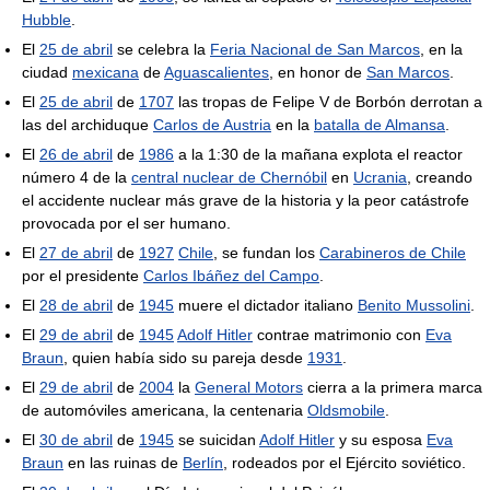
Hubble
.
El
25 de abril
se celebra la
Feria Nacional de San Marcos
, en la
ciudad
mexicana
de
Aguascalientes
, en honor de
San Marcos
.
El
25 de abril
de
1707
las tropas de Felipe V de Borbón derrotan a
las del archiduque
Carlos de Austria
en la
batalla de Almansa
.
El
26 de abril
de
1986
a la 1:30 de la mañana explota el reactor
número 4 de la
central nuclear de Chernóbil
en
Ucrania
, creando
el accidente nuclear más grave de la historia y la peor catástrofe
provocada por el ser humano.
El
27 de abril
de
1927
Chile
, se fundan los
Carabineros de Chile
por el presidente
Carlos Ibáñez del Campo
.
El
28 de abril
de
1945
muere el dictador italiano
Benito Mussolini
.
El
29 de abril
de
1945
Adolf Hitler
contrae matrimonio con
Eva
Braun
, quien había sido su pareja desde
1931
.
El
29 de abril
de
2004
la
General Motors
cierra a la primera marca
de automóviles americana, la centenaria
Oldsmobile
.
El
30 de abril
de
1945
se suicidan
Adolf Hitler
y su esposa
Eva
Braun
en las ruinas de
Berlín
, rodeados por el Ejército soviético.