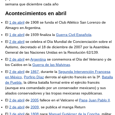
semana que diciembre cada año
Acontecimientos en abril
El
1 de abril
de 1908 se funda el Club Atlético San Lorenzo de
Almagro en Argentina.
El
1 de abril
de 1939 finaliza la
Guerra Civil Española
.
El
2 de abril
se celebra el Día Mundial de Concienciación sobre el
Autismo, decretado el 18 de diciembre de 2007 por la Asamblea
General de las Naciones Unidas en la Resolución 62/139.
El
2 de abril
en
Argentina
se conmemora el Día del Veterano y de
los Caídos en la
Guerra de las Malvinas
.
El
2 de abril
de
1867
, durante la
Segunda Intervención Francesa
en México
,
Porfirio Díaz
derrota al ejército francés en la 3ª.
Batalla
de Puebla
, la última batalla formal entre el ejército francés
(aunque era comandado por un conservador mexicano) y sus
aliados conservadores y las tropas mexicanas republicanas.
El
2 de abril
de
2005
fallece en el Vaticano el
Papa
Juan Pablo II
.
El
2 de abril
de
2009
, se publica el manga Return
El
3 de abril
de
1808
nace
Manuel Gutiérrez de la Concha
, militar