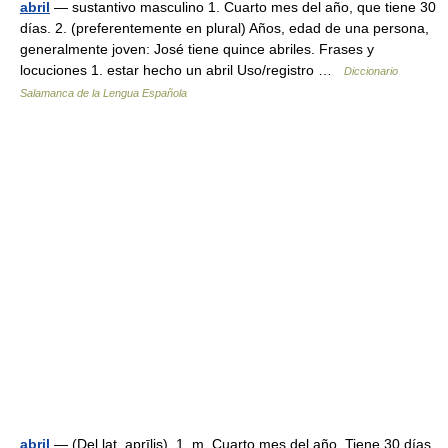
abril
— sustantivo masculino 1. Cuarto mes del año, que tiene 30
días. 2. (preferentemente en plural) Años, edad de una persona,
generalmente joven: José tiene quince abriles. Frases y
locuciones 1. estar hecho un abril Uso/registro …
Diccionario
Salamanca de la Lengua Española
abril
— (Del lat. aprīlis). 1. m. Cuarto mes del año. Tiene 30 días.