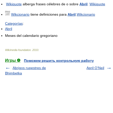
Wikiquote
alberga frases célebres de o sobre
Abril
.
Wikiquote
Wikcionario
tiene definiciones para
Abril
.
Wikcionario
Categorías
:
Abril
Meses del calendario gregoriano
Wikimedia foundation
.
2010
.
Игры ⚽
Поможем решить контрольную работу
Abrigos rupestres de
April O'Neil
Bhimbetka