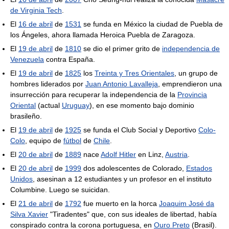
de Virginia Tech
.
El
16 de abril
de
1531
se funda en México la ciudad de Puebla de
los Ángeles, ahora llamada Heroica Puebla de Zaragoza.
El
19 de abril
de
1810
se dio el primer grito de
independencia de
Venezuela
contra España.
El
19 de abril
de
1825
los
Treinta y Tres Orientales
, un grupo de
hombres liderados por
Juan Antonio Lavalleja
, emprendieron una
insurrección para recuperar la independencia de la
Provincia
Oriental
(actual
Uruguay
), en ese momento bajo dominio
brasileño.
El
19 de abril
de
1925
se funda el Club Social y Deportivo
Colo-
Colo
, equipo de
fútbol
de
Chile
.
El
20 de abril
de
1889
nace
Adolf Hitler
en Linz,
Austria
.
El
20 de abril
de
1999
dos adolescentes de Colorado,
Estados
Unidos
, asesinan a 12 estudiantes y un profesor en el instituto
Columbine. Luego se suicidan.
El
21 de abril
de
1792
fue muerto en la horca
Joaquim José da
Silva Xavier
"Tiradentes" que, con sus ideales de libertad, había
conspirado contra la corona portuguesa, en
Ouro Preto
(Brasil).