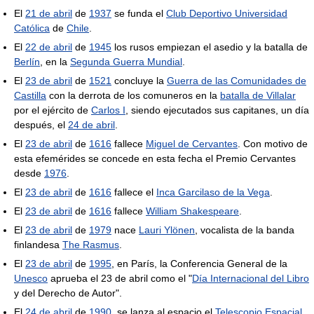
El
21 de abril
de
1937
se funda el
Club Deportivo Universidad
Católica
de
Chile
.
El
22 de abril
de
1945
los rusos empiezan el asedio y la batalla de
Berlín
, en la
Segunda Guerra Mundial
.
El
23 de abril
de
1521
concluye la
Guerra de las Comunidades de
Castilla
con la derrota de los comuneros en la
batalla de Villalar
por el ejército de
Carlos I
, siendo ejecutados sus capitanes, un día
después, el
24 de abril
.
El
23 de abril
de
1616
fallece
Miguel de Cervantes
. Con motivo de
esta efemérides se concede en esta fecha el Premio Cervantes
desde
1976
.
El
23 de abril
de
1616
fallece el
Inca Garcilaso de la Vega
.
El
23 de abril
de
1616
fallece
William Shakespeare
.
El
23 de abril
de
1979
nace
Lauri Ylönen
, vocalista de la banda
finlandesa
The Rasmus
.
El
23 de abril
de
1995
, en París, la Conferencia General de la
Unesco
aprueba el 23 de abril como el "
Día Internacional del Libro
y del Derecho de Autor".
El
24 de abril
de
1990
, se lanza al espacio el
Telescopio Espacial