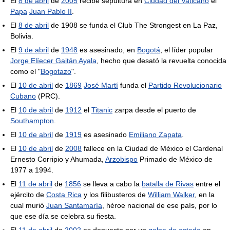
El
8 de abril
de
2005
recibe sepultura en
Ciudad del Vaticano
el
Papa
Juan Pablo II
.
El
8 de abril
de 1908 se funda el Club The Strongest en La Paz,
Bolivia.
El
9 de abril
de
1948
es asesinado, en
Bogotá
, el líder popular
Jorge Elíecer Gaitán Ayala
, hecho que desató la revuelta conocida
como el "
Bogotazo
".
El
10 de abril
de
1869
José Martí
funda el
Partido Revolucionario
Cubano
(PRC).
El
10 de abril
de
1912
el
Titanic
zarpa desde el puerto de
Southampton
.
El
10 de abril
de
1919
es asesinado
Emiliano Zapata
.
El
10 de abril
de
2008
fallece en la Ciudad de México el Cardenal
Ernesto Corripio y Ahumada,
Arzobispo
Primado de México de
1977 a 1994.
El
11 de abril
de
1856
se lleva a cabo la
batalla de Rivas
entre el
ejército de
Costa Rica
y los filibusteros de
William Walker
, en la
cual murió
Juan Santamaría
, héroe nacional de ese país, por lo
que ese día se celebra su fiesta.