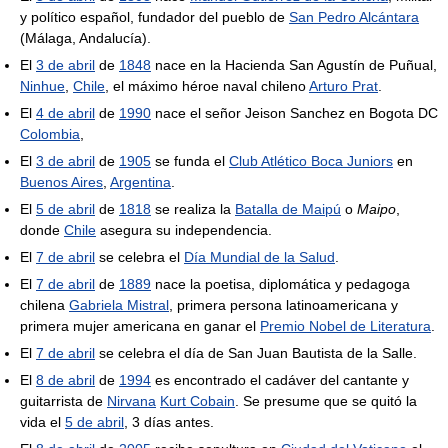
y político español, fundador del pueblo de
San Pedro Alcántara
(Málaga, Andalucía).
El
3 de abril
de
1848
nace en la Hacienda San Agustín de Puñual,
Ninhue
,
Chile
, el máximo héroe naval chileno
Arturo Prat
.
El
4 de abril
de
1990
nace el señor Jeison Sanchez en Bogota DC
Colombia
,
El
3 de abril
de
1905
se funda el
Club Atlético Boca Juniors
en
Buenos Aires
,
Argentina
.
El
5 de abril
de
1818
se realiza la
Batalla de Maipú
o
Maipo
,
donde
Chile
asegura su independencia.
El
7 de abril
se celebra el
Día Mundial de la Salud
.
El
7 de abril
de
1889
nace la poetisa, diplomática y pedagoga
chilena
Gabriela Mistral
, primera persona latinoamericana y
primera mujer americana en ganar el
Premio Nobel de Literatura
.
El
7 de abril
se celebra el día de San Juan Bautista de la Salle.
El
8 de abril
de
1994
es encontrado el cadáver del cantante y
guitarrista de
Nirvana
Kurt Cobain
. Se presume que se quitó la
vida el
5 de abril
, 3 días antes.