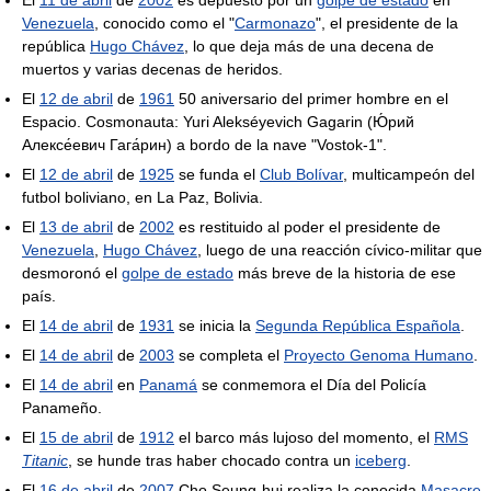
El
11 de abril
de
2002
es depuesto por un
golpe de estado
en
Venezuela
, conocido como el "
Carmonazo
", el presidente de la
república
Hugo Chávez
, lo que deja más de una decena de
muertos y varias decenas de heridos.
El
12 de abril
de
1961
50 aniversario del primer hombre en el
Espacio. Cosmonauta: Yuri Alekséyevich Gagarin (Ю́рий
Алексе́евич Гага́рин) a bordo de la nave "Vostok-1".
El
12 de abril
de
1925
se funda el
Club Bolívar
, multicampeón del
futbol boliviano, en La Paz, Bolivia.
El
13 de abril
de
2002
es restituido al poder el presidente de
Venezuela
,
Hugo Chávez
, luego de una reacción cívico-militar que
desmoronó el
golpe de estado
más breve de la historia de ese
país.
El
14 de abril
de
1931
se inicia la
Segunda República Española
.
El
14 de abril
de
2003
se completa el
Proyecto Genoma Humano
.
El
14 de abril
en
Panamá
se conmemora el Día del Policía
Panameño.
El
15 de abril
de
1912
el barco más lujoso del momento, el
RMS
Titanic
, se hunde tras haber chocado contra un
iceberg
.
El
16 de abril
de
2007
Cho Seung-hui realiza la conocida
Masacre