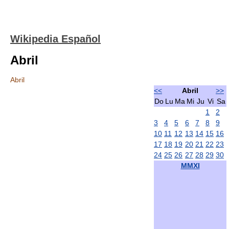
Wikipedia Español
Abril
Abril
<<
Abril
>>
Do
Lu
Ma
Mi
Ju
Vi
Sa
1
2
3
4
5
6
7
8
9
10
11
12
13
14
15
16
17
18
19
20
21
22
23
24
25
26
27
28
29
30
MMXI