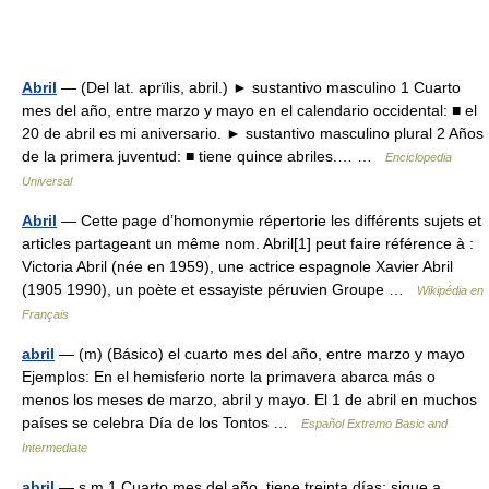
Abril
— (Del lat. aprïlis, abril.) ► sustantivo masculino 1 Cuarto
mes del año, entre marzo y mayo en el calendario occidental: ■ el
20 de abril es mi aniversario. ► sustantivo masculino plural 2 Años
de la primera juventud: ■ tiene quince abriles.… …
Enciclopedia
Universal
Abril
— Cette page d’homonymie répertorie les différents sujets et
articles partageant un même nom. Abril[1] peut faire référence à :
Victoria Abril (née en 1959), une actrice espagnole Xavier Abril
(1905 1990), un poète et essayiste péruvien Groupe …
Wikipédia en
Français
abril
— (m) (Básico) el cuarto mes del año, entre marzo y mayo
Ejemplos: En el hemisferio norte la primavera abarca más o
menos los meses de marzo, abril y mayo. El 1 de abril en muchos
países se celebra Día de los Tontos …
Español Extremo Basic and
Intermediate
abril
— s m 1 Cuarto mes del año, tiene treinta días; sigue a