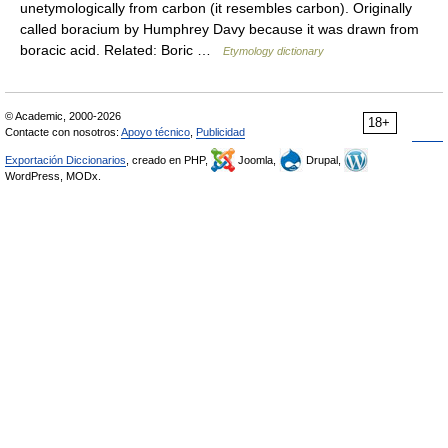
unetymologically from carbon (it resembles carbon). Originally
called boracium by Humphrey Davy because it was drawn from
boracic acid. Related: Boric …
Etymology dictionary
© Academic, 2000-2026
18+
Contacte con nosotros:
Apoyo técnico
,
Publicidad
Exportación Diccionarios
, creado en PHP,
Joomla,
Drupal,
WordPress, MODx.