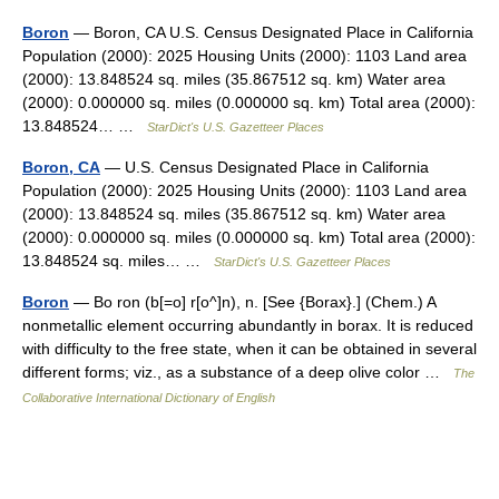
Boron
— Boron, CA U.S. Census Designated Place in California
Population (2000): 2025 Housing Units (2000): 1103 Land area
(2000): 13.848524 sq. miles (35.867512 sq. km) Water area
(2000): 0.000000 sq. miles (0.000000 sq. km) Total area (2000):
13.848524… …
StarDict's U.S. Gazetteer Places
Boron, CA
— U.S. Census Designated Place in California
Population (2000): 2025 Housing Units (2000): 1103 Land area
(2000): 13.848524 sq. miles (35.867512 sq. km) Water area
(2000): 0.000000 sq. miles (0.000000 sq. km) Total area (2000):
13.848524 sq. miles… …
StarDict's U.S. Gazetteer Places
Boron
— Bo ron (b[=o] r[o^]n), n. [See {Borax}.] (Chem.) A
nonmetallic element occurring abundantly in borax. It is reduced
with difficulty to the free state, when it can be obtained in several
different forms; viz., as a substance of a deep olive color …
The
Collaborative International Dictionary of English