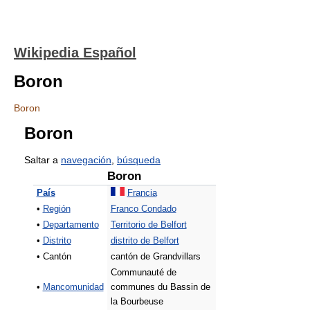
Wikipedia Español
Boron
Boron
Boron
Saltar a
navegación
,
búsqueda
Boron
País
Francia
•
Región
Franco Condado
•
Departamento
Territorio de Belfort
•
Distrito
distrito de Belfort
• Cantón
cantón de Grandvillars
Communauté de
•
Mancomunidad
communes du Bassin de
la Bourbeuse