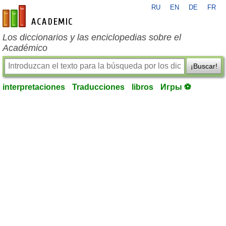
RU
EN
DE
FR
es-academic.com
Los diccionarios y las enciclopedias sobre el
Académico
¡Buscar!
interpretaciones
Traducciones
libros
Игры ⚽