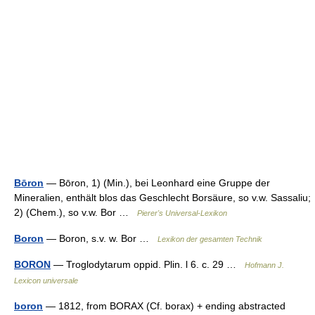
Bōron
— Bōron, 1) (Min.), bei Leonhard eine Gruppe der
Mineralien, enthält blos das Geschlecht Borsäure, so v.w. Sassaliu;
2) (Chem.), so v.w. Bor …
Pierer's Universal-Lexikon
Boron
— Boron, s.v. w. Bor …
Lexikon der gesamten Technik
BORON
— Troglodytarum oppid. Plin. l 6. c. 29 …
Hofmann J.
Lexicon universale
boron
— 1812, from BORAX (Cf. borax) + ending abstracted