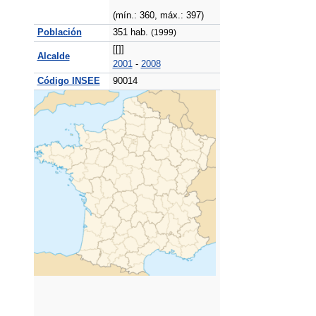
(mín.: 360, máx.: 397)
Población
351 hab.
(1999)
[[]]
Alcalde
2001
-
2008
Código INSEE
90014