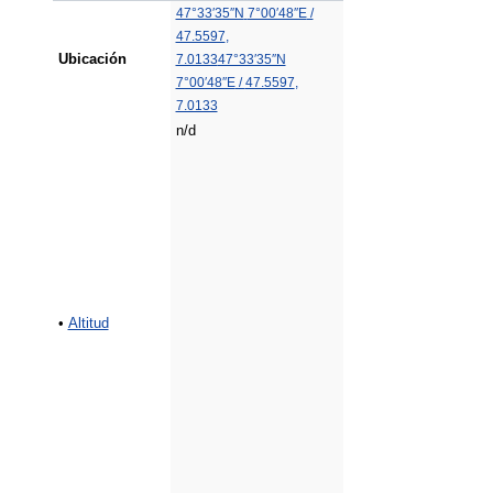
47°33′35″N
7°00′48″E
/
47.5597
,
Ubicación
7.0133
47°33′35″N
7°00′48″E
/
47.5597
,
7.0133
n/d
•
Altitud