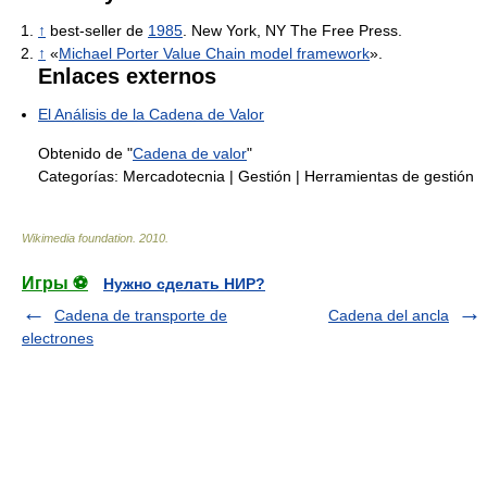
↑
best-seller de
1985
. New York, NY The Free Press.
↑
«
Michael Porter Value Chain model framework
».
Enlaces externos
El Análisis de la Cadena de Valor
Obtenido de "
Cadena de valor
"
Categorías:
Mercadotecnia
|
Gestión
|
Herramientas de gestión
Wikimedia foundation
.
2010
.
Игры ⚽
Нужно сделать НИР?
Cadena de transporte de
Cadena del ancla
electrones