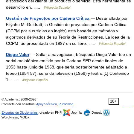
disposición del cliente un producto o servicio. Esta herramienta se
desarrolló en… …
Wikipedia Español
Gestión de Proyectos por Cadena Crítica
— Desarrollada por
Eliyahu M. Goldratt, la Gestión de proyectos por Cadena Crítica
(CCPM por sus siglas en inglés) está basada en métodos y
algoritmos derivados de su Teoría de Restricciones. La idea de la
CCPM fue presentada en 1997 en su libro… …
Wikipedia Español
Diego Valor
— Saltar a navegación, búsqueda Diego Valor fue un
serial radiofónico emitido por la Cadena SER desde finales de
1953 hasta junio de 1958, que sería posteriormente adaptado a
tebeo (1954 57), serie de televisión (1958) y teatro.[1] Contenido
1… …
Wikipedia Español
© Academic, 2000-2026
18+
Contacte con nosotros:
Apoyo técnico
,
Publicidad
Exportación Diccionarios
, creado en PHP,
Joomla,
Drupal,
WordPress, MODx.