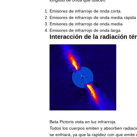
Emisores
de
infrarrojo
de
onda
corta
.
Emisores
de
infrarrojo
de
onda
media
rápida
Emisores
de
infrarrojo
de
onda
media
Emisores
de
infrarrojo
de
onda
larga
Interacción
de
la
radiación
té
Beta
Pictoris
vista
en
luz
infrarroja
.
Todos
los
cuerpos
emiten
y
absorben
radiac
se
enfriará
,
ya
que
la
rapidez
con
que
emite