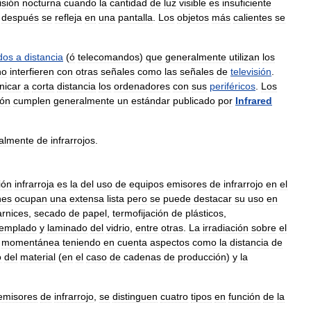
isión
nocturna
cuando
la
cantidad
de
luz
visible
es
insuficiente
después
se
refleja
en
una
pantalla
.
Los
objetos
más
calientes
se
dos
a
distancia
(
ó
telecomandos
)
que
generalmente
utilizan
los
no
interfieren
con
otras
señales
como
las
señales
de
televisión
.
nicar
a
corta
distancia
los
ordenadores
con
sus
periféricos
.
Los
ión
cumplen
generalmente
un
estándar
publicado
por
Infrared
almente
de
infrarrojos
.
ión
infrarroja
es
la
del
uso
de
equipos
emisores
de
infrarrojo
en
el
nes
ocupan
una
extensa
lista
pero
se
puede
destacar
su
uso
en
arnices
,
secado
de
papel
,
termofijación
de
plásticos
,
templado
y
laminado
del
vidrio
,
entre
otras
.
La
irradiación
sobre
el
momentánea
teniendo
en
cuenta
aspectos
como
la
distancia
de
o
del
material
(
en
el
caso
de
cadenas
de
producción
)
y
la
emisores
de
infrarrojo
,
se
distinguen
cuatro
tipos
en
función
de
la