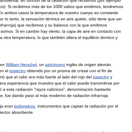
ambiental
,
en
función
de
la
radiación
que
recibimos
(
por
ejemplo
os
)
:
Si
recibimos
más
de
los
1000
vatios
que
emitimos
,
tendremos
En
ambos
casos
la
temperatura
de
nuestro
cuerpo
es
constante
or
lo
tanto
,
la
sensación
térmica
en
aire
quieto
,
sólo
tiene
que
ver
nfrarroja
)
que
recibimos
y
su
balance
con
la
que
emitimos
somos
.
Si
en
cambio
hay
viento
,
la
capa
de
aire
en
contacto
con
a
otra
temperatura
,
lo
que
también
altera
el
equilibrio
térmico
y
por
William
Herschel
,
un
astrónomo
inglés
de
origen
alemán
.
en
el
espectro
obtenido
por
un
prisma
de
cristal
con
el
fin
de
rió
que
el
calor
era
más
fuerte
al
lado
del
rojo
del
espectro
y
era
experiencia
que
muestra
que
el
calor
puede
transmitirse
por
ó
a
esta
radiación
"
rayos
calóricos
",
denominación
bastante
te
,
fue
dando
paso
al
más
moderno
de
radiación
infrarroja
.
ja
eran
bolómetros
,
instrumentos
que
captan
la
radiación
por
el
tector
absorbente
.