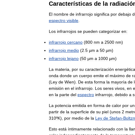
Características
de
la
radiació
El
nombre
de
infrarrojo
significa
por
debajo
d
espectro
visible
.
Los
infrarrojos
se
pueden
categorizar
en:
infrarrojo
cercano
(
800
nm
a
2500
nm
)
infrarrojo
medio
(
2
.
5
µm
a
50
µm
)
infrarrojo
lejano
(
50
µm
a
1000
µm
)
La
materia
,
por
su
caracterización
energétic
onda
donde
un
cuerpo
emite
el
máximo
de
r
(
Ley
de
Wien
).
De
esta
forma
la
mayoría
de
emisión
en
el
infrarrojo
.
Los
seres
vivos
,
en
e
en
la
parte
del
espectro
infrarrojo
,
debido
a
s
La
potencia
emitida
en
forma
de
calor
por
un
partir
de
la
superficie
de
su
piel
(
unos
2
metr
310ºK
),
por
medio
de
la
Ley
de
Stefan
-
Boltz
Esto
está
íntimamente
relacionado
con
la
ll