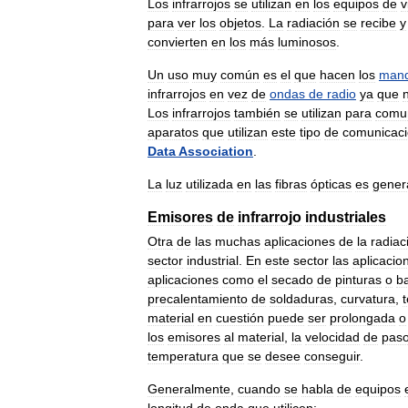
Los
infrarrojos
se
utilizan
en
los
equipos
de
v
para
ver
los
objetos
.
La
radiación
se
recibe
y
convierten
en
los
más
luminosos
.
Un
uso
muy
común
es
el
que
hacen
los
man
infrarrojos
en
vez
de
ondas
de
radio
ya
que
Los
infrarrojos
también
se
utilizan
para
comu
aparatos
que
utilizan
este
tipo
de
comunicac
Data
Association
.
La
luz
utilizada
en
las
fibras
ópticas
es
gener
Emisores
de
infrarrojo
industriales
Otra
de
las
muchas
aplicaciones
de
la
radiac
sector
industrial
.
En
este
sector
las
aplicacio
aplicaciones
como
el
secado
de
pinturas
o
b
precalentamiento
de
soldaduras
,
curvatura
,
material
en
cuestión
puede
ser
prolongada
o
los
emisores
al
material
,
la
velocidad
de
pas
temperatura
que
se
desee
conseguir
.
Generalmente
,
cuando
se
habla
de
equipos
longitud
de
onda
que
utilicen: