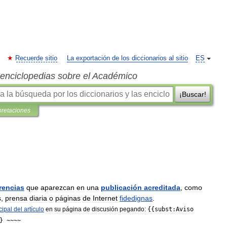
Recuerde sitio
La exportación de los diccionarios al sitio
ES
s enciclopedias sobre el Académico
¡Buscar!
pretaciones
rencias
que
aparezcan
en
una
publicación
acreditada
,
como
s
,
prensa
diaria
o
páginas
de
Internet
fidedignas
.
cipal
del
artículo
en
su
página
de
discusión
pegando:
{{
subst:Aviso
} ~~~~