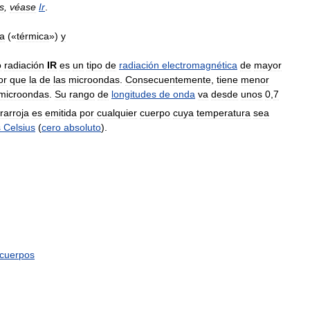
s
,
véase
Ir
.
a
(«
térmica
»)
y
o
radiación
IR
es
un
tipo
de
radiación
electromagnética
de
mayor
or
que
la
de
las
microondas
.
Consecuentemente
,
tiene
menor
microondas
.
Su
rango
de
longitudes
de
onda
va
desde
unos
0
,
7
frarroja
es
emitida
por
cualquier
cuerpo
cuya
temperatura
sea
s
Celsius
(
cero
absoluto
).
cuerpos