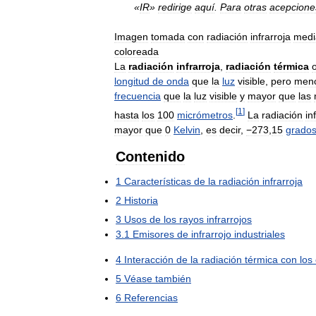
«
IR
»
redirige
aquí
.
Para
otras
acepcione
Imagen
tomada
con
radiación
infrarroja
medi
coloreada
La
radiación
infrarroja
,
radiación
térmica
longitud
de
onda
que
la
luz
visible
,
pero
men
frecuencia
que
la
luz
visible
y
mayor
que
las
[
1
]
hasta
los
100
micrómetros
.
La
radiación
in
mayor
que
0
Kelvin
,
es
decir
,
−273
,
15
grado
Contenido
1
Características
de
la
radiación
infrarroja
2
Historia
3
Usos
de
los
rayos
infrarrojos
3
.
1
Emisores
de
infrarrojo
industriales
4
Interacción
de
la
radiación
térmica
con
los
5
Véase
también
6
Referencias