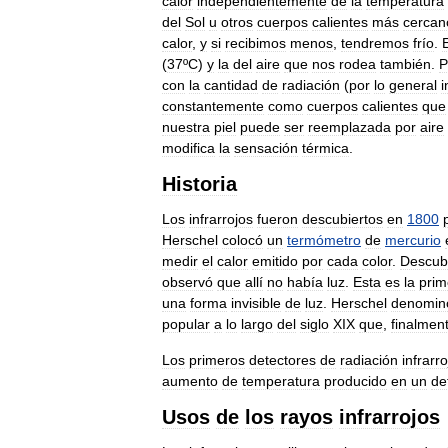
calor
independientemente
de
la
temperatura
del
Sol
u
otros
cuerpos
calientes
más
cercan
calor
,
y
si
recibimos
menos
,
tendremos
frío
.
(
37ºC
)
y
la
del
aire
que
nos
rodea
también
.
P
con
la
cantidad
de
radiación
(
por
lo
general
i
constantemente
como
cuerpos
calientes
que
nuestra
piel
puede
ser
reemplazada
por
aire
modifica
la
sensación
térmica
.
Historia
Los
infrarrojos
fueron
descubiertos
en
1800
Herschel
colocó
un
termómetro
de
mercurio
medir
el
calor
emitido
por
cada
color
.
Descub
observó
que
allí
no
había
luz
.
Esta
es
la
prim
una
forma
invisible
de
luz
.
Herschel
denomin
popular
a
lo
largo
del
siglo
XIX
que
,
finalmen
Los
primeros
detectores
de
radiación
infrarro
aumento
de
temperatura
producido
en
un
de
Usos
de
los
rayos
infrarrojos