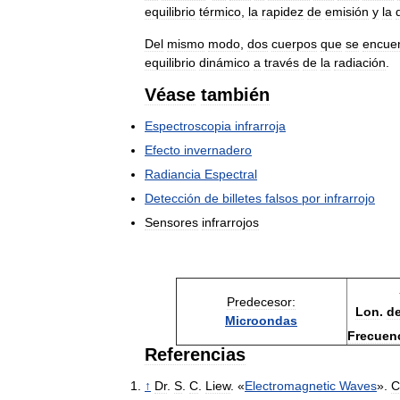
equilibrio
térmico
,
la
rapidez
de
emisión
y
la
Del
mismo
modo
,
dos
cuerpos
que
se
encue
equilibrio
dinámico
a
través
de
la
radiación
.
Véase
también
Espectroscopia
infrarroja
Efecto
invernadero
Radiancia
Espectral
Detección
de
billetes
falsos
por
infrarrojo
Sensores
infrarrojos
Predecesor:
Lon
.
d
Microondas
Frecuen
Referencias
↑
Dr
.
S
.
C
.
Liew
. «
Electromagnetic
Waves
».
C