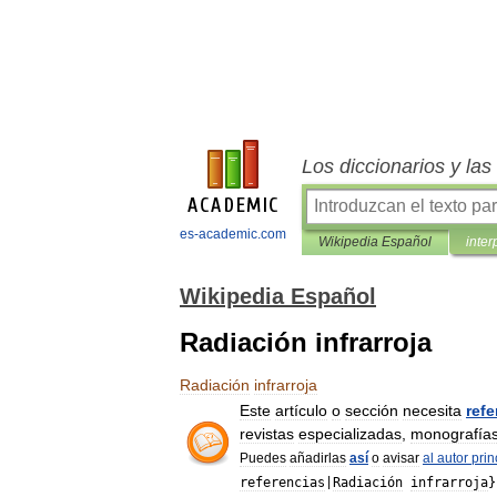
Los diccionarios y la
es-academic.com
Wikipedia Español
inter
Wikipedia Español
Radiación infrarroja
Radiación
infrarroja
Este
artículo
o
sección
necesita
refe
revistas
especializadas
,
monografía
Puedes
añadirlas
así
o
avisar
al
autor
prin
referencias
|
Radiación
infrarroja
}