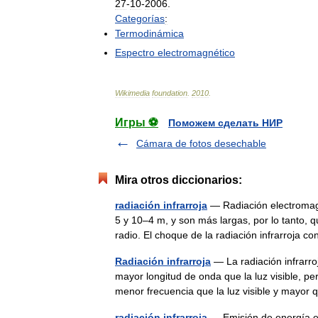
27
-
10
-
2006
.
Categorías
:
Termodinámica
Espectro
electromagnético
Wikimedia
foundation
.
2010
.
Игры ⚽
Поможем сделать НИР
Cámara de fotos desechable
Mira otros diccionarios:
radiación infrarroja
— Radiación electromagn
5 y 10–4 m, y son más largas, por lo tanto, q
radio. El choque de la radiación infrarroja
Radiación infrarroja
— La radiación infrarro
mayor longitud de onda que la luz visible, 
menor frecuencia que la luz visible y may
radiación infrarroja
— Emisión de energía en