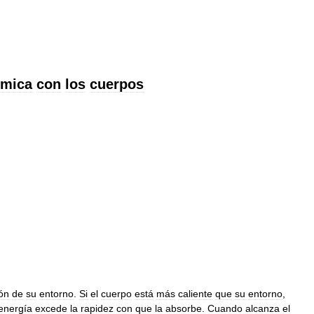
rmica
con
los
cuerpos
ión
de
su
entorno
.
Si
el
cuerpo
está
más
caliente
que
su
entorno
,
energía
excede
la
rapidez
con
que
la
absorbe
.
Cuando
alcanza
el