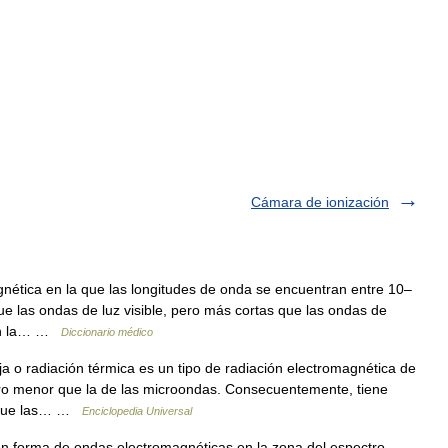
Cámara de ionización
ética en la que las longitudes de onda se encuentran entre 10–
ue las ondas de luz visible, pero más cortas que las ondas de
 con la… …
Diccionario médico
ja o radiación térmica es un tipo de radiación electromagnética de
pero menor que la de las microondas. Consecuentemente, tiene
or que las… …
Enciclopedia Universal
 forma de ondas electromagnéticas en la zona del espectro