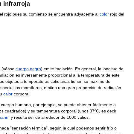
n
infrarroja
el
rojo
pues
su
comienzo
se
encuentra
adyacente
al
color
rojo
del
a
(
véase
cuerpo
negro
)
emite
radiación
.
En
general
,
la
longitud
de
adiación
es
inversamente
proporcional
a
la
temperatura
de
éste
los
objetos
a
temperaturas
cotidianas
tienen
su
máximo
de
special
los
mamíferos
,
emiten
una
gran
proporción
de
radiación
u
calor
corporal
.
cuerpo
humano
,
por
ejemplo
,
se
puede
obtener
fácilmente
a
os
cuadrados
)
y
su
temperatura
corporal
(
unos
37ºC
,
es
decir
mann
,
y
resulta
ser
de
alrededor
de
1000
vatios
.
amada
"
sensación
térmica
",
según
la
cual
podemos
sentir
frío
o