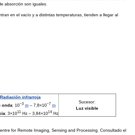
de
absorción
son
iguales
.
ntran
en
el
vacío
y
a
distintas
temperaturas
,
tienden
a
llegar
al
Radiación
infrarroja
Sucesor:
−3
−7
e
onda
:
10
m
–
7
,
8
×
10
m
Luz
visible
11
14
cia
:
3
×
10
Hz
–
3
,
84
×
10
Hz
entre
for
Remote
Imaging
,
Sensing
and
Processing
.
Consultado
el