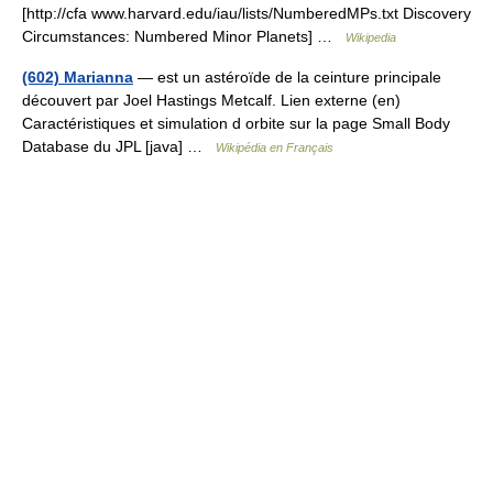
[http://cfa www.harvard.edu/iau/lists/NumberedMPs.txt Discovery
Circumstances: Numbered Minor Planets] …
Wikipedia
(602) Marianna
— est un astéroïde de la ceinture principale
découvert par Joel Hastings Metcalf. Lien externe (en)
Caractéristiques et simulation d orbite sur la page Small Body
Database du JPL [java] …
Wikipédia en Français