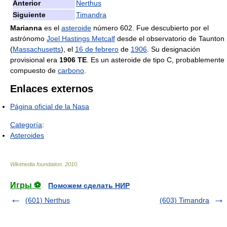
Anterior
Nerthus
Siguiente
Timandra
Marianna
es el
asteroide
número 602. Fue descubierto por el
astrónomo
Joel Hastings Metcalf
desde el observatorio de Taunton
(
Massachusetts
), el
16 de febrero
de
1906
. Su designación
provisional era
1906 TE
. Es un asteroide de tipo C, probablemente
compuesto de
carbono
.
Enlaces externos
Página oficial de la Nasa
Categoría
:
Asteroides
Wikimedia foundation
.
2010
.
Игры ⚽
Поможем сделать НИР
(601) Nerthus
(603) Timandra