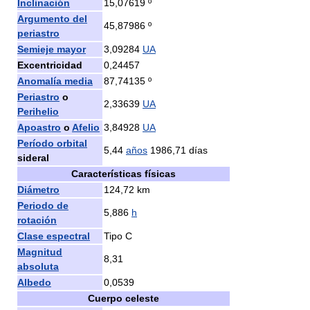
Inclinación
15,07619 º
Argumento del
45,87986 º
periastro
Semieje mayor
3,09284
UA
Excentricidad
0,24457
Anomalía media
87,74135 º
Periastro
o
2,33639
UA
Perihelio
Apoastro
o
Afelio
3,84928
UA
Período orbital
5,44
años
1986,71 días
sideral
Características físicas
Diámetro
124,72 km
Periodo de
5,886
h
rotación
Clase espectral
Tipo C
Magnitud
8,31
absoluta
Albedo
0,0539
Cuerpo celeste