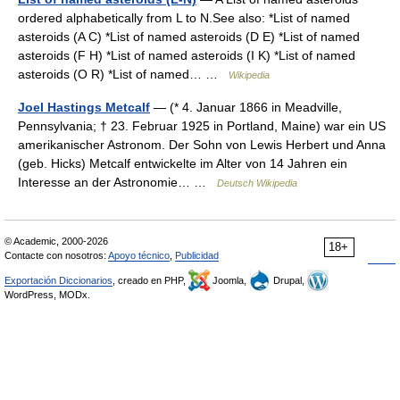
ordered alphabetically from L to N.See also: *List of named
asteroids (A C) *List of named asteroids (D E) *List of named
asteroids (F H) *List of named asteroids (I K) *List of named
asteroids (O R) *List of named… …
Wikipedia
Joel Hastings Metcalf
— (* 4. Januar 1866 in Meadville,
Pennsylvania; † 23. Februar 1925 in Portland, Maine) war ein US
amerikanischer Astronom. Der Sohn von Lewis Herbert und Anna
(geb. Hicks) Metcalf entwickelte im Alter von 14 Jahren ein
Interesse an der Astronomie… …
Deutsch Wikipedia
© Academic, 2000-2026
18+
Contacte con nosotros:
Apoyo técnico
,
Publicidad
Exportación Diccionarios
, creado en PHP,
Joomla,
Drupal,
WordPress, MODx.