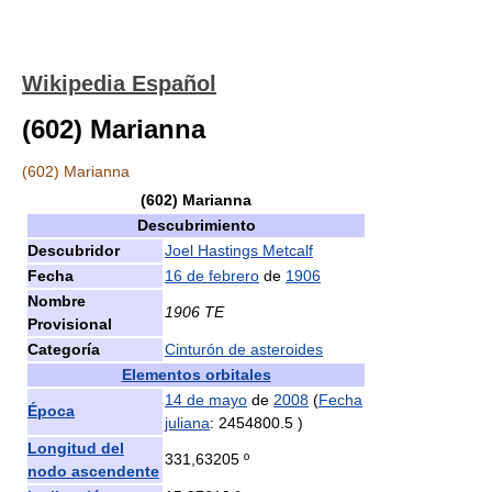
Wikipedia Español
(602) Marianna
(602) Marianna
(602) Marianna
Descubrimiento
Descubridor
Joel Hastings Metcalf
Fecha
16 de febrero
de
1906
Nombre
1906 TE
Provisional
Categoría
Cinturón de asteroides
Elementos orbitales
14 de mayo
de
2008
(
Fecha
Época
juliana
: 2454800.5 )
Longitud del
331,63205 º
nodo ascendente