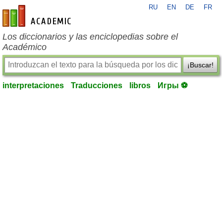
RU
EN
DE
FR
es-academic.com
Los diccionarios y las enciclopedias sobre el
Académico
¡Buscar!
interpretaciones
Traducciones
libros
Игры ⚽