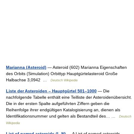
Marianna (Asteroid)
— Asteroid (602) Marianna Eigenschaften
des Orbits (Simulation) Orbittyp Hauptgürtelasteroid Große
Halbachse 3,0942 …
Deutsch Wikipedia
Liste der Asteroiden – Hauptgürtel 501–1000
— Die
nachfolgende Tabelle enthält eine Teilliste der Asteroidenübersicht.
Die in der ersten Spalte aufgeführten Ziffern geben die
Reihenfolge ihrer endgültigen Katalogisierung an, dienen als
Identifikationsnummer und gelten als Bestandteil des… …
Deutsch
Wikipedia
List of named asteroids (L-N)
— A List of named asteroids